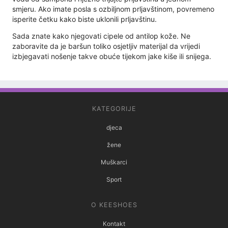
smjeru. Ako imate posla s ozbiljnom prljavštinom, povremeno
isperite četku kako biste uklonili prljavštinu.
Sada znate kako njegovati cipele od antilop kože. Ne
zaboravite da je baršun toliko osjetljiv materijal da vrijedi
izbjegavati nošenje takve obuće tijekom jake kiše ili snijega.
KATEGORIJE
djeca
žene
Muškarci
Sport
O KEESHOES
Kontakt