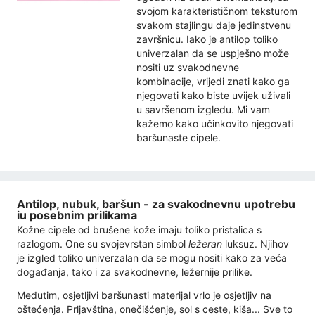
svojom karakterističnom teksturom
svakom stajlingu daje jedinstvenu
završnicu. Iako je antilop toliko
univerzalan da se uspješno može
nositi uz svakodnevne
kombinacije, vrijedi znati kako ga
njegovati kako biste uvijek uživali
u savršenom izgledu. Mi vam
kažemo kako učinkovito njegovati
baršunaste cipele.
Antilop, nubuk, baršun - za svakodnevnu upotrebu
iu posebnim prilikama
Kožne cipele od brušene kože imaju toliko pristalica s
razlogom. One su svojevrstan simbol
ležeran
luksuz. Njihov
je izgled toliko univerzalan da se mogu nositi kako za veća
događanja, tako i za svakodnevne, ležernije prilike.
Međutim, osjetljivi baršunasti materijal vrlo je osjetljiv na
oštećenja. Prljavština, onečišćenje, sol s ceste, kiša... Sve to