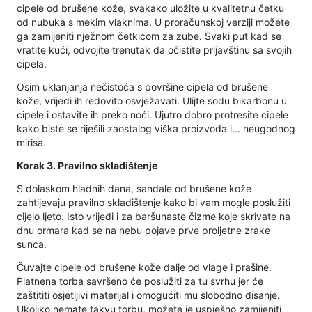
cipele od brušene kože, svakako uložite u kvalitetnu četku
od nubuka s mekim vlaknima. U proračunskoj verziji možete
ga zamijeniti nježnom četkicom za zube. Svaki put kad se
vratite kući, odvojite trenutak da očistite prljavštinu sa svojih
cipela.
Osim uklanjanja nečistoća s površine cipela od brušene
kože, vrijedi ih redovito osvježavati. Ulijte sodu bikarbonu u
cipele i ostavite ih preko noći. Ujutro dobro protresite cipele
kako biste se riješili zaostalog viška proizvoda i... neugodnog
mirisa.
Korak 3. Pravilno skladištenje
S dolaskom hladnih dana, sandale od brušene kože
zahtijevaju pravilno skladištenje kako bi vam mogle poslužiti
cijelo ljeto. Isto vrijedi i za baršunaste čizme koje skrivate na
dnu ormara kad se na nebu pojave prve proljetne zrake
sunca.
Čuvajte cipele od brušene kože dalje od vlage i prašine.
Platnena torba savršeno će poslužiti za tu svrhu jer će
zaštititi osjetljivi materijal i omogućiti mu slobodno disanje.
Ukoliko nemate takvu torbu, možete je uspješno zamijeniti