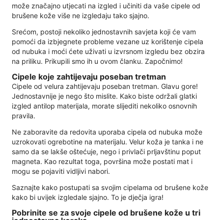
može značajno utjecati na izgled i učiniti da vaše cipele od
brušene kože više ne izgledaju tako sjajno.
Srećom, postoji nekoliko jednostavnih savjeta koji će vam
pomoći da izbjegnete probleme vezane uz korištenje cipela
od nubuka i moći ćete uživati ​​u izvrsnom izgledu bez obzira
na priliku. Prikupili smo ih u ovom članku. Započnimo!
Cipele koje zahtijevaju poseban tretman
Cipele od velura zahtijevaju poseban tretman. Glavu gore!
Jednostavnije je nego što mislite. Kako biste održali glatki
izgled antilop materijala, morate slijediti nekoliko osnovnih
pravila.
Ne zaboravite da redovita uporaba cipela od nubuka može
uzrokovati ogrebotine na materijalu. Velur koža je tanka i ne
samo da se lakše oštećuje, nego i privlači prljavštinu poput
magneta. Kao rezultat toga, površina može postati mat i
mogu se pojaviti vidljivi nabori.
Saznajte kako postupati sa svojim cipelama od brušene kože
kako bi uvijek izgledale sjajno. To je dječja igra!
Pobrinite se za svoje cipele od brušene kože u tri