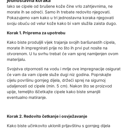
jednostavna koraka
Iako se cipele od brušene kože čine vrlo zahtjevnima, ne
morate ih se odreći. Samo ih trebate redovito njegovati.
Pokazujemo vam kako u tri jednostavna koraka njegovati
svoju obuću od velur kože kako bi vam služila zaista dugo.
Korak 1. Priprema za upotrebu
Kako biste produljili vijek trajanja svojih baršunastih cipela,
morate ih impregnirati prije no što ih prvi put nosite na
otvorenom. U tu svrhu trebat će vam sprej namijenjen ovom
materijalu.
Svojstva otpornosti na vodu i mrlje ove impregnacije osigurat
će vam da vam cipele služe dugi niz godina. Poprskajte
cijelu površinu gornjeg dijela, držeći sprej na sigurnoj
udaljenosti od cipele (min. 5 cm). Nakon što se proizvod
upije, temeljito iščetkajte cipele kako biste smanjili
eventualno matiranje.
Korak 2. Redovito četkanje i osvježavanje
Kako biste učinkovito uklonili prljavštinu s gornjeg dijela