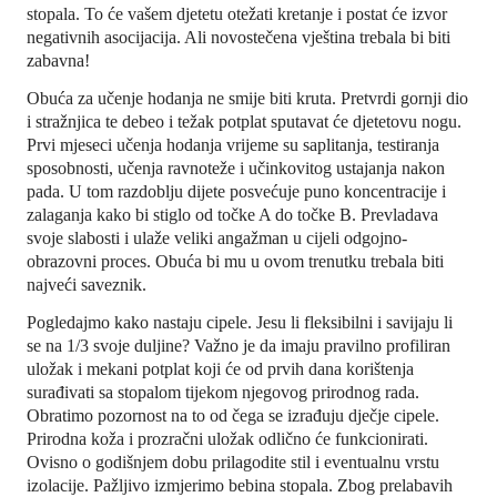
stopala. To će vašem djetetu otežati kretanje i postat će izvor
negativnih asocijacija. Ali novostečena vještina trebala bi biti
zabavna!
Obuća za učenje hodanja ne smije biti kruta. Pretvrdi gornji dio
i stražnjica te debeo i težak potplat sputavat će djetetovu nogu.
Prvi mjeseci učenja hodanja vrijeme su saplitanja, testiranja
sposobnosti, učenja ravnoteže i učinkovitog ustajanja nakon
pada. U tom razdoblju dijete posvećuje puno koncentracije i
zalaganja kako bi stiglo od točke A do točke B. Prevladava
svoje slabosti i ulaže veliki angažman u cijeli odgojno-
obrazovni proces. Obuća bi mu u ovom trenutku trebala biti
najveći saveznik.
Pogledajmo kako nastaju cipele. Jesu li fleksibilni i savijaju li
se na 1/3 svoje duljine? Važno je da imaju pravilno profiliran
uložak i mekani potplat koji će od prvih dana korištenja
surađivati ​​sa stopalom tijekom njegovog prirodnog rada.
Obratimo pozornost na to od čega se izrađuju dječje cipele.
Prirodna koža i prozračni uložak odlično će funkcionirati.
Ovisno o godišnjem dobu prilagodite stil i eventualnu vrstu
izolacije. Pažljivo izmjerimo bebina stopala. Zbog prelabavih