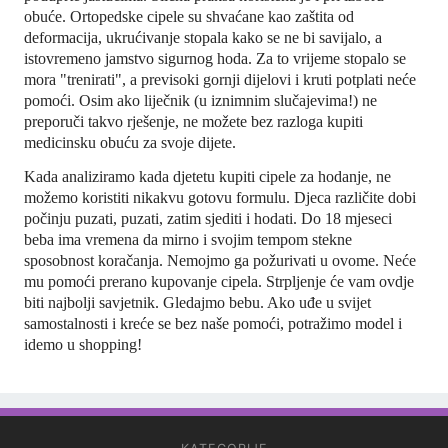
obuće. Ortopedske cipele su shvaćane kao zaštita od
deformacija, ukrućivanje stopala kako se ne bi savijalo, a
istovremeno jamstvo sigurnog hoda. Za to vrijeme stopalo se
mora "trenirati", a previsoki gornji dijelovi i kruti potplati neće
pomoći. Osim ako liječnik (u iznimnim slučajevima!) ne
preporuči takvo rješenje, ne možete bez razloga kupiti
medicinsku obuću za svoje dijete.
Kada analiziramo kada djetetu kupiti cipele za hodanje, ne
možemo koristiti nikakvu gotovu formulu. Djeca različite dobi
počinju puzati, puzati, zatim sjediti i hodati. Do 18 mjeseci
beba ima vremena da mirno i svojim tempom stekne
sposobnost koračanja. Nemojmo ga požurivati ​​u ovome. Neće
mu pomoći prerano kupovanje cipela. Strpljenje će vam ovdje
biti najbolji savjetnik. Gledajmo bebu. Ako uđe u svijet
samostalnosti i kreće se bez naše pomoći, potražimo model i
idemo u shopping!