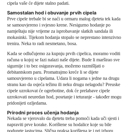
cipela vaše će dijete stalno padati.
Samostalan hod i obuvanje prvih cipela
Prve cipele trebale bi se naći u ormaru malog djeteta tek kada
se samouvjereno i svjesno krene. Nesigurno hodanje po
namještaju nije vrijeme za isprobavanje slatkih sandala ili
mokasinki. Tijekom hodanja stopalo se neprestano intenzivno
trenira. Neka to radi nesmetano, bosa.
Kada se odlučujemo za kupnju prvih cipelica, moramo voditi
računa u kojoj se fazi nalazi naše dijete. Bude li marširao sve
sigurnije i to bez osiguravanja, možemo razmišljati o
debitantskom paru. Promatrajmo kreće li se dijete
samouvjereno u cipelama. Udara li nogama s jedne na drugu
stranu kao da osjeća težinu ili neku drugu nelagodu? Preuske
cipele uzrokovat će ogrebotine, dok će prelabave cipele
uzrokovati neuredan hod, posrtanje i teturanje - također mogu
pridonijeti ozljedama.
Prirodni proces učenja hodanja
Nekada se vjerovalo da djetetu treba pomoći kada uči sjesti i
napraviti prve korake. Korištene su hodalice koje su bile
poduprte jastucima. Slična praksa korištena je i pri izboru