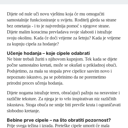
Dijete od nule uči novu vještinu koja će mu omogućiti
samostalnije funkcioniranje u svijetu. Roditelj gleda sa strane
bez ometanja - i to je najvrednija pomoć s njegove strane.
Dijete malim koracima prevladava svoje slabosti i istražuje
svoju okolinu. Kada će doći vrijeme za šetnju? Kada je vrijeme
za kupnju cipela za hodanje?
Učenje hodanja – koje cipele odabrati
Ne biste trebali žuriti s njihovom kupnjom. Tek kada se dijete
počne samostalno kretati, može se okušati u prikladnoj obući.
Podsjetimo, za mala su stopala prve cipelice sasvim novo i
nepoznato iskustvo, pa se pobrinimo da ne poremetimo
prirodni proces učenja hodanja.
Dijete nogama istražuje teren, obraćajući pažnju na neravnine i
različite teksture. Za njega je to vrlo inspirativan niz različitih
iskustava. Stoga obuća ne smije biti previše kruta i ograničavati
slobodno kretanje.
Bebine prve cipele – na što obratiti pozornost?
Prije svega težina i izrada. Preteške cipele umorit će mala