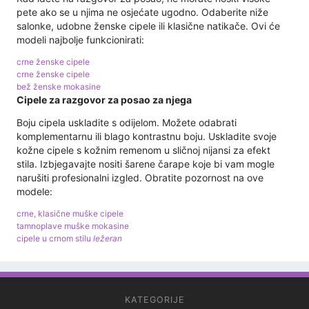
pete ako se u njima ne osjećate ugodno. Odaberite niže
salonke, udobne ženske cipele ili klasične natikače. Ovi će
modeli najbolje funkcionirati:
crne ženske cipele
crne ženske cipele
bež ženske mokasine
Cipele za razgovor za posao za njega
Boju cipela uskladite s odijelom. Možete odabrati
komplementarnu ili blago kontrastnu boju. Uskladite svoje
kožne cipele s kožnim remenom u sličnoj nijansi za efekt
stila. Izbjegavajte nositi šarene čarape koje bi vam mogle
narušiti profesionalni izgled. Obratite pozornost na ove
modele:
crne, klasične muške cipele
tamnoplave muške mokasine
cipele u crnom stilu
ležeran
KATEGORIJE