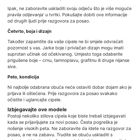
Ipak, ne zaboravite uskladiti svoju odjeću što je više moguće
pravila odijevanja
' u tvrtki. Pokušajte dobiti ove informacije
od drugih ljudi prije razgovora za posao.
Četvrto, boja i dizajn
Također zapamtite da vaše cipele ne bi smjele odvraćati
pozornost s vas. Jarke boje i privlačan dizajn mogu imati
suprotan učinak od očekivanog. Umjesto toga odaberite
prigušene boje – crnu, tamnoplavu, grafitnu ili druge nijanse
sive.
Peto, kondicija
Ni najbolje odabrana obuća neće ostaviti dobar dojam ako je
prljava ili oštećena. Prije razgovora za posao svakako
očistite i uglancajte cipele.
Izbjegavajte ove modele
Postoji nekoliko stilova cipela koje biste trebali izbjegavati
kada se prijavljujete za novi posao. Česta pogreška je
nošenje visokih peta. Ne zaboravite da idete na razgovor za
posao, a ne na zabavu. Trudite se obuću uskladiti s