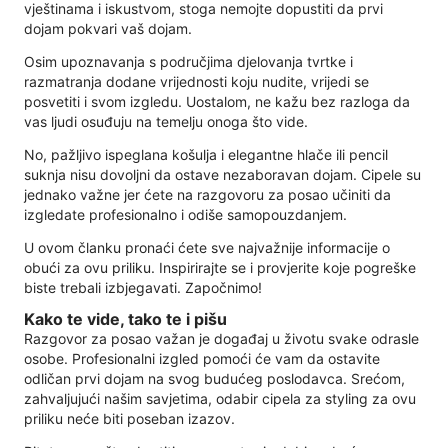
vještinama i iskustvom, stoga nemojte dopustiti da prvi
dojam pokvari vaš dojam.
Osim upoznavanja s područjima djelovanja tvrtke i
razmatranja dodane vrijednosti koju nudite, vrijedi se
posvetiti i svom izgledu. Uostalom, ne kažu bez razloga da
vas ljudi osuđuju na temelju onoga što vide.
No, pažljivo ispeglana košulja i elegantne hlače ili pencil
suknja nisu dovoljni da ostave nezaboravan dojam. Cipele su
jednako važne jer ćete na razgovoru za posao učiniti da
izgledate profesionalno i odiše samopouzdanjem.
U ovom članku pronaći ćete sve najvažnije informacije o
obući za ovu priliku. Inspirirajte se i provjerite koje pogreške
biste trebali izbjegavati. Započnimo!
Kako te vide, tako te i pišu
Razgovor za posao važan je događaj u životu svake odrasle
osobe. Profesionalni izgled pomoći će vam da ostavite
odličan prvi dojam na svog budućeg poslodavca. Srećom,
zahvaljujući našim savjetima, odabir cipela za styling za ovu
priliku neće biti poseban izazov.