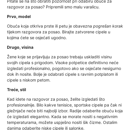
Pitate se na što obratiti pozornost pri odabiru obuće za
razgovor za posao? Pripremili smo malu varalicu.
Prvo, model
Obuća koja otkriva prste ili petu je obavezna
pogrešan korak
tijekom razgovora za posao. Birajte zatvorene cipele u
kojima ćete se osjećati ugodno.
Drugo, visina
Žene koje se prijavljuju za posao trebaju uskladiti visinu
svojih cipela s prigodom. Visoke potpetice definitivno neće
izgledati profesionalno, pogotovo ako se osjećate nesigurno
dok ih nosite. Bolje je odabrati cipele s ravnim potplatom ili
cipele s niskom petom.
Treće, stil
Kad idete na razgovor za posao, želite izgledati što
profesionalnije. Bilo kakve tenisice, sportske cipele pa čak ni
gležnjače neće biti najbolji izbor. Radije odaberite obuću koja
će izgledati elegantno. Kada se morate nositi s negativnim
temperaturama, možete uspješno nositi šik čizme. Ostalim
danima odaberite niske cipele ili salonke.