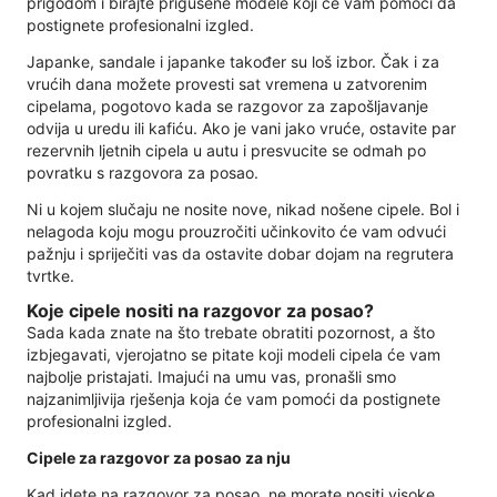
prigodom i birajte prigušene modele koji će vam pomoći da
postignete profesionalni izgled.
Japanke, sandale i japanke također su loš izbor. Čak i za
vrućih dana možete provesti sat vremena u zatvorenim
cipelama, pogotovo kada se razgovor za zapošljavanje
odvija u uredu ili kafiću. Ako je vani jako vruće, ostavite par
rezervnih ljetnih cipela u autu i presvucite se odmah po
povratku s razgovora za posao.
Ni u kojem slučaju ne nosite nove, nikad nošene cipele. Bol i
nelagoda koju mogu prouzročiti učinkovito će vam odvući
pažnju i spriječiti vas da ostavite dobar dojam na regrutera
tvrtke.
Koje cipele nositi na razgovor za posao?
Sada kada znate na što trebate obratiti pozornost, a što
izbjegavati, vjerojatno se pitate koji modeli cipela će vam
najbolje pristajati. Imajući na umu vas, pronašli smo
najzanimljivija rješenja koja će vam pomoći da postignete
profesionalni izgled.
Cipele za razgovor za posao za nju
Kad idete na razgovor za posao, ne morate nositi visoke