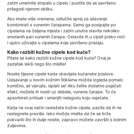
zatim umetnite stopalo u cipelu i pustite da se savršeno
prilagodi njenom obliku.
Ako imate više vremena, odlučite sprej za istezanje
kombinirati s vunenim čarapama. Samo ga posipajte po
cipelama na željena mjesta i zatim unutra stavite nekoliko
smotanih pari vunenih čarapa. Ostavite ih u cipeli preko noći
i ujutro uživajte u cipelama koje savršeno pristaju.
Kako razbiti kožne cipele kod kuće?
Pitate se kako razbiti kožne cipele kod kuće? Ovaj je
zadatak lakši nego što mislite!
Nosite tijesne cipele kada obavljate kućanske poslove.
Usisavanje u novim kožnim štiklama možda izgleda pomalo
komično, ali vjerujte, isplati se! Ako želite dodatno pojačati
efekt, možete ih nositi uz debele, vunene čarape. To će
apsorbirati pritisak i smanjiti nelagodu koju osjećate.
Kada na ovaj način rastežete kožne cipele, pazite da ih ne
rastegnete previše. Iako možda mislite da će se brže
pokvariti što ih dulje nosite, zapravo možete završiti s bolnim
žuljevima.