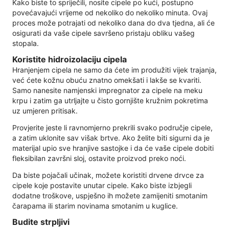
Kako biste to spriječili, nosite cipele po kući, postupno
povećavajući vrijeme od nekoliko do nekoliko minuta. Ovaj
proces može potrajati od nekoliko dana do dva tjedna, ali će
osigurati da vaše cipele savršeno pristaju obliku vašeg
stopala.
Koristite hidroizolaciju cipela
Hranjenjem cipela ne samo da ćete im produžiti vijek trajanja,
već ćete kožnu obuću znatno omekšati i lakše se kvariti.
Samo nanesite namjenski impregnator za cipele na meku
krpu i zatim ga utrljajte u čisto gornjište kružnim pokretima
uz umjeren pritisak.
Provjerite jeste li ravnomjerno prekrili svako područje cipele,
a zatim uklonite sav višak brtve. Ako želite biti sigurni da je
materijal upio sve hranjive sastojke i da će vaše cipele dobiti
fleksibilan završni sloj, ostavite proizvod preko noći.
Da biste pojačali učinak, možete koristiti drvene drvce za
cipele koje postavite unutar cipele. Kako biste izbjegli
dodatne troškove, uspješno ih možete zamijeniti smotanim
čarapama ili starim novinama smotanim u kuglice.
Budite strpljivi