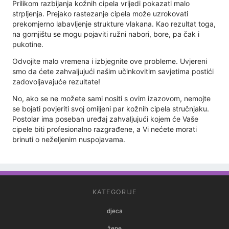
Prilikom razbijanja kožnih cipela vrijedi pokazati malo
strpljenja. Prejako rastezanje cipela može uzrokovati
prekomjerno labavljenje strukture vlakana. Kao rezultat toga,
na gornjištu se mogu pojaviti ružni nabori, bore, pa čak i
pukotine.
Odvojite malo vremena i izbjegnite ove probleme. Uvjereni
smo da ćete zahvaljujući našim učinkovitim savjetima postići
zadovoljavajuće rezultate!
No, ako se ne možete sami nositi s ovim izazovom, nemojte
se bojati povjeriti svoj omiljeni par kožnih cipela stručnjaku.
Postolar ima poseban uređaj zahvaljujući kojem će Vaše
cipele biti profesionalno razgrađene, a Vi nećete morati
brinuti o neželjenim nuspojavama.
KATEGORIJE
djeca
žene