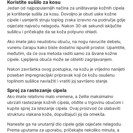
Koristite sušilo za kosu
Jedan od najpopularnijih načina za uništavanje kožnih cipela
je korištenje sušila za kosu. Dovoljno je obuti uske kožne
cipele i usmjeriti struju toplog zraka izravno na područje gdje
osjećate najveću nelagodu. Nakon 30-ak sekundi isključite
sušilicu i pričekajte da se koža potpuno ohladi.
Ako imate jako neudobnu obuću, na nogu navucite debelu,
vunenu čarapu kako biste dodatno ispunili prostor. Upamtite,
međutim, da će ova metoda raditi samo za šivane kožne
cipele. Ljepljena obuća može se oštetiti zagrijavanjem.
Nakon završetka ovog postupka, na kožu je vrijedno nanijeti
poseban impregnacijski pripravak koji će kožu osušenu
toplinom sušilice navlažiti i vratiti joj savršeno stanje.
Sprej za rastezanje cipela
Ako imate relativno malo vremena, a želite maksimalno
ubrzati rastezanje kožnih cipela, otiđite u trgovinu obućom i
kupite sprej za istezanje cipela. Ovaj proizvod će olabaviti
strukturu vlakana kože, dopuštajući joj da omekša.
Nanesite ga na unutarnji dio cipele gdje osjećate nelagodu.
Prema uputama za uporabu, pričekajte nekoliko minuta, a