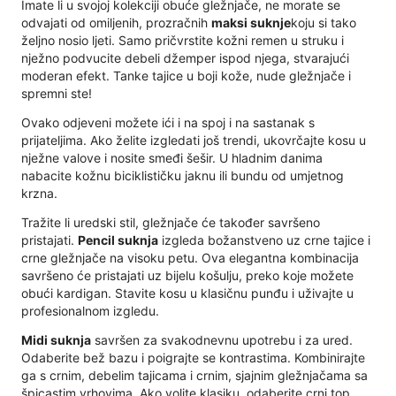
Imate li u svojoj kolekciji obuće gležnjače, ne morate se
odvajati od omiljenih, prozračnih
maksi suknje
koju si tako
željno nosio ljeti. Samo pričvrstite kožni remen u struku i
nježno podvucite debeli džemper ispod njega, stvarajući
moderan efekt. Tanke tajice u boji kože, nude gležnjače i
spremni ste!
Ovako odjeveni možete ići i na spoj i na sastanak s
prijateljima. Ako želite izgledati još trendi, ukovrčajte kosu u
nježne valove i nosite smeđi šešir. U hladnim danima
nabacite kožnu biciklističku jaknu ili bundu od umjetnog
krzna.
Tražite li uredski stil, gležnjače će također savršeno
pristajati.
Pencil suknja
izgleda božanstveno uz crne tajice i
crne gležnjače na visoku petu. Ova elegantna kombinacija
savršeno će pristajati uz bijelu košulju, preko koje možete
obući kardigan. Stavite kosu u klasičnu punđu i uživajte u
profesionalnom izgledu.
Midi suknja
savršen za svakodnevnu upotrebu i za ured.
Odaberite bež bazu i poigrajte se kontrastima. Kombinirajte
ga s crnim, debelim tajicama i crnim, sjajnim gležnjačama sa
špicastim vrhovima. Ako volite klasiku, odaberite crni top.