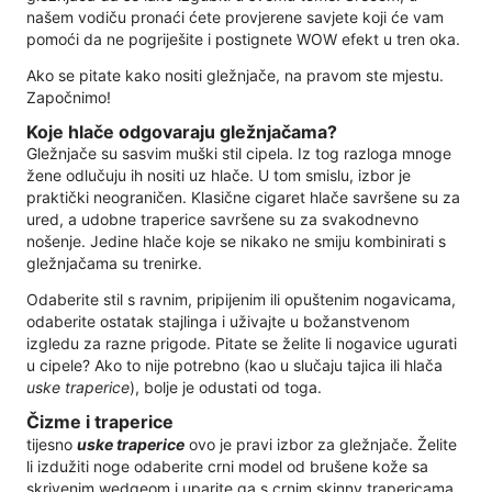
našem vodiču pronaći ćete provjerene savjete koji će vam
pomoći da ne pogriješite i postignete WOW efekt u tren oka.
Ako se pitate kako nositi gležnjače, na pravom ste mjestu.
Započnimo!
Koje hlače odgovaraju gležnjačama?
Gležnjače su sasvim muški stil cipela. Iz tog razloga mnoge
žene odlučuju ih nositi uz hlače. U tom smislu, izbor je
praktički neograničen. Klasične cigaret hlače savršene su za
ured, a udobne traperice savršene su za svakodnevno
nošenje. Jedine hlače koje se nikako ne smiju kombinirati s
gležnjačama su trenirke.
Odaberite stil s ravnim, pripijenim ili opuštenim nogavicama,
odaberite ostatak stajlinga i uživajte u božanstvenom
izgledu za razne prigode. Pitate se želite li nogavice ugurati
u cipele? Ako to nije potrebno (kao u slučaju tajica ili hlača
uske traperice
), bolje je odustati od toga.
Čizme i traperice
tijesno
uske traperice
ovo je pravi izbor za gležnjače. Želite
li izdužiti noge odaberite crni model od brušene kože sa
skrivenim wedgeom i uparite ga s crnim skinny trapericama.