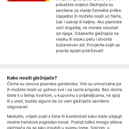
pokažete svijetu! Gležnjače su
savršene za manje formalne prilike.
Uspješno ih možete nositi uz hlače,
čak i suknje ili haljine. Ako planirate
veći događaj, ne morate odustati
od njega. Odaberite gležnjače na
visoku ili visoku petu i stvorite
božanstven stil. Provjerite kojih se
pravila isplati pridržavati!
Kako nositi gležnjače?
Čizme su osnova jesenske garderobe. Vrlo su univerzalne pa
ih možete nositi uz gotovo sve i za razne prigode. Bez obzira
idete li u šetnju kvartom, u kupovinu s prijateljicama, na spoj
ili u ured, budite sigurni da će vam gležnjače savršeno
odgovarati.
Međutim, vrijedi znati s čime ih kombinirati kako biste izbjegli
modne trendove
pogrešan korak
. Postoji toliko mnogo stilova
gležnjača da se lako izgubiti u svemu tome. Srećom, u