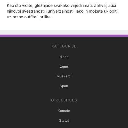
Kao što vidite, gležnjače svakako vrijedi imati. Zahvaljujući
njihovoj svestranosti i univerzalnosti, lako ih možete uklopiti
uz razne outfite i prilike.
KATEGORIJE
djeca
žene
Muškarci
Sport
O KEESHOES
Kontakt
Statut