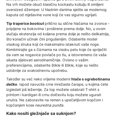
Na vrh možete obući klasičnu kockastu košulju ili omiljeni
oversized džemper. U hladnim danima sjetite se modernog
kaputa od mješavine vune koji će vas sigurno ugrijati.
Tip traperice
bootcut
prilično su slične hlačama na zvonce -
pripijene na bokovima i proširene prema dolje. No, u ovom
slučaju ekstenzija od koljena prema dolje je nešto delikatnija,
što konačni učinak čini prigušenijim. Odaberite model
visokog struka koji će maksimalno istaknuti vaše noge.
Kombinirajte ga s čizmama na visoku petu koje će spriječiti
da vam se nogavice povlače po tlu, a istovremeno će vaša
silueta djelovati aerodinamičnije. Ovisno o vašim
preferencijama, odaberite štikle ili štikle, koje su nešto
udobnije za svakodnevnu upotrebu.
Također su već neko vrijeme moderni
hlače s ogrebotinama
dečko
.
Ispod navucite crne mrežaste čarape, u kojima ćete
izgledati još ležernije. Za top možete odabrati T-shirt s
printom i kardigan ili crnu dolčevitu koju možete ugurati
unutra. Ne zaboravite na remen s upečatljivom kopčom i
kopčanjem kose
neuredna punđa
.
Kako nositi gležnjače sa suknjom?