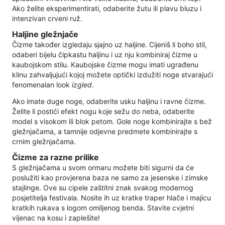
Ako želite eksperimentirati, odaberite žutu ili plavu bluzu i
intenzivan crveni ruž.
Haljine gležnjače
Čizme također izgledaju sjajno uz haljine. Cijeniš li boho stil,
odaberi bijelu čipkastu haljinu i uz nju kombiniraj čizme u
kaubojskom stilu. Kaubojske čizme mogu imati ugrađenu
klinu zahvaljujući kojoj možete optički izdužiti noge stvarajući
fenomenalan look
izgled
.
Ako imate duge noge, odaberite usku haljinu i ravne čizme.
Želite li postići efekt nogu koje sežu do neba, odaberite
model s visokom ili blok petom. Gole noge kombinirajte s bež
gležnjačama, a tamnije odjevne predmete kombinirajte s
crnim gležnjačama.
Čizme za razne prilike
S gležnjačama u svom ormaru možete biti sigurni da će
poslužiti kao provjerena baza ne samo za jesenske i zimske
stajlinge. Ove su cipele zaštitni znak svakog modernog
posjetitelja festivala. Nosite ih uz kratke traper hlače i majicu
kratkih rukava s logom omiljenog benda. Stavite cvjetni
vijenac na kosu i zaplešite!