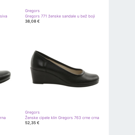
Gregors
siva
Gregors 771 ženske sandale u bež boji
38,08 €
Gregors
rna
Ženske cipele klin Gregors 763 crne crna
52,35 €