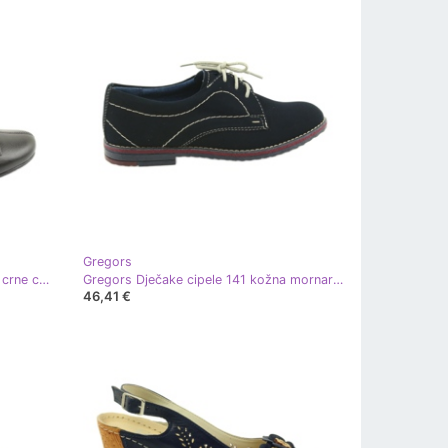
Gregors
Gregors ženske kožne pumpe 570 crne crna
Gregors Dječake cipele 141 kožna mornarsko plavi umetak plava
46,41 €