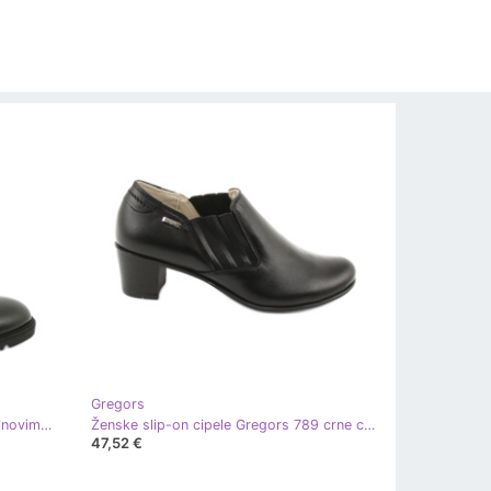
Gregors
Gregors Ženske kožne čizme na klinovima crne 893 crna
Ženske slip-on cipele Gregors 789 crne crna
47,52 €