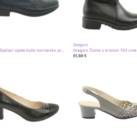
Gregors
Gregors Dječaci cipele kože mornarsko plavi umetak plava
Gregors Čizme s krznom 793 crne
61,89 €