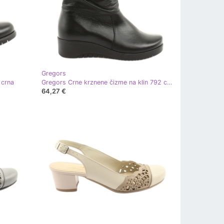
Gregors
 crna
Gregors Crne krznene čizme na klin 792 crna
64,27 €