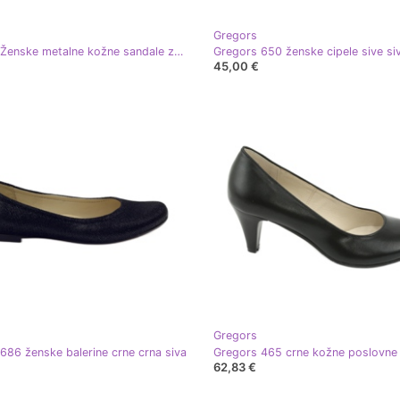
Gregors
Gregors Ženske metalne kožne sandale za srebrne klinove 709 srebro
Gregors 650 ženske cipele sive si
45,00 €
Gregors
686 ženske balerine crne crna siva
62,83 €