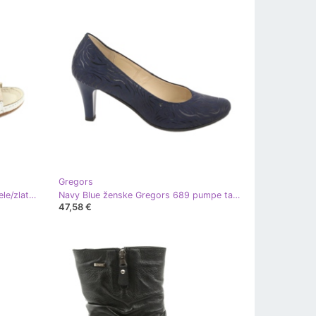
Gregors
Gregors 781 Ženske sandale za bijele/zlatne klinove bijela
Navy Blue ženske Gregors 689 pumpe tamnoplava
47,58 €