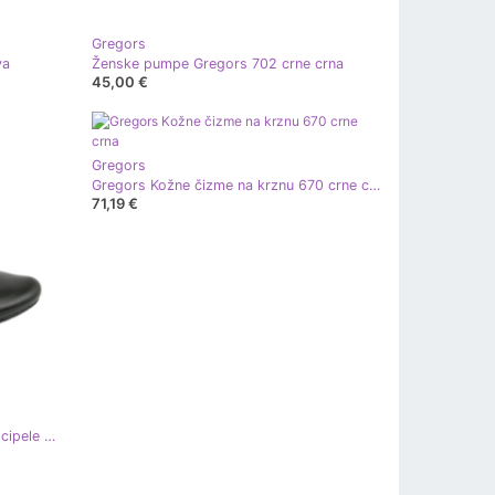
Gregors
va
Ženske pumpe Gregors 702 crne crna
45,00 €
Gregors
Gregors Kožne čizme na krznu 670 crne crna
71,19 €
Gregors 465 crne kožne poslovne cipele crna