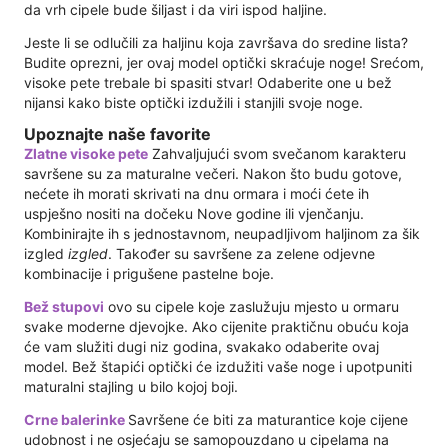
da vrh cipele bude šiljast i da viri ispod haljine.
Jeste li se odlučili za haljinu koja završava do sredine lista?
Budite oprezni, jer ovaj model optički skraćuje noge! Srećom,
visoke pete trebale bi spasiti stvar! Odaberite one u bež
nijansi kako biste optički izdužili i stanjili svoje noge.
Upoznajte naše favorite
Zlatne visoke pete
Zahvaljujući svom svečanom karakteru
savršene su za maturalne večeri. Nakon što budu gotove,
nećete ih morati skrivati ​​na dnu ormara i moći ćete ih
uspješno nositi na dočeku Nove godine ili vjenčanju.
Kombinirajte ih s jednostavnom, neupadljivom haljinom za šik
izgled
izgled
. Također su savršene za zelene odjevne
kombinacije i prigušene pastelne boje.
Bež stupovi
ovo su cipele koje zaslužuju mjesto u ormaru
svake moderne djevojke. Ako cijenite praktičnu obuću koja
će vam služiti dugi niz godina, svakako odaberite ovaj
model. Bež štapići optički će izdužiti vaše noge i upotpuniti
maturalni stajling u bilo kojoj boji.
Crne balerinke
Savršene će biti za maturantice koje cijene
udobnost i ne osjećaju se samopouzdano u cipelama na