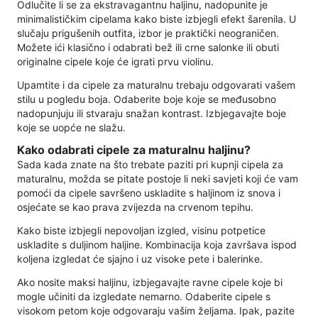
Odlučite li se za ekstravagantnu haljinu, nadopunite je
minimalističkim cipelama kako biste izbjegli efekt šarenila. U
slučaju prigušenih outfita, izbor je praktički neograničen.
Možete ići klasično i odabrati bež ili crne salonke ili obuti
originalne cipele koje će igrati prvu violinu.
Upamtite i da cipele za maturalnu trebaju odgovarati vašem
stilu u pogledu boja. Odaberite boje koje se međusobno
nadopunjuju ili stvaraju snažan kontrast. Izbjegavajte boje
koje se uopće ne slažu.
Kako odabrati cipele za maturalnu haljinu?
Sada kada znate na što trebate paziti pri kupnji cipela za
maturalnu, možda se pitate postoje li neki savjeti koji će vam
pomoći da cipele savršeno uskladite s haljinom iz snova i
osjećate se kao prava zvijezda na crvenom tepihu.
Kako biste izbjegli nepovoljan izgled, visinu potpetice
uskladite s duljinom haljine. Kombinacija koja završava ispod
koljena izgledat će sjajno i uz visoke pete i balerinke.
Ako nosite maksi haljinu, izbjegavajte ravne cipele koje bi
mogle učiniti da izgledate nemarno. Odaberite cipele s
visokom petom koje odgovaraju vašim željama. Ipak, pazite