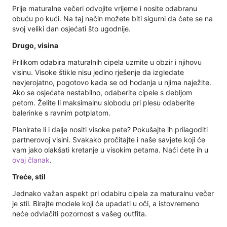
Prije maturalne večeri odvojite vrijeme i nosite odabranu
obuću po kući. Na taj način možete biti sigurni da ćete se na
svoj veliki dan osjećati što ugodnije.
Drugo, visina
Prilikom odabira maturalnih cipela uzmite u obzir i njihovu
visinu. Visoke štikle nisu jedino rješenje da izgledate
nevjerojatno, pogotovo kada se od hodanja u njima naježite.
Ako se osjećate nestabilno, odaberite cipele s debljom
petom. Želite li maksimalnu slobodu pri plesu odaberite
balerinke s ravnim potplatom.
Planirate li i dalje nositi visoke pete? Pokušajte ih prilagoditi
partnerovoj visini. Svakako pročitajte i naše savjete koji će
vam jako olakšati kretanje u visokim petama. Naći ćete ih u
ovaj članak
.
Treće, stil
Jednako važan aspekt pri odabiru cipela za maturalnu večer
je stil. Birajte modele koji će upadati u oči, a istovremeno
neće odvlačiti pozornost s vašeg outfita.