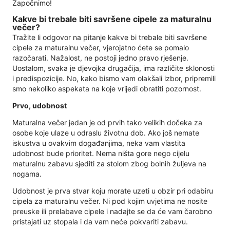
Započnimo!
Kakve bi trebale biti savršene cipele za maturalnu
večer?
Tražite li odgovor na pitanje kakve bi trebale biti savršene
cipele za maturalnu večer, vjerojatno ćete se pomalo
razočarati. Nažalost, ne postoji jedno pravo rješenje.
Uostalom, svaka je djevojka drugačija, ima različite sklonosti
i predispozicije. No, kako bismo vam olakšali izbor, pripremili
smo nekoliko aspekata na koje vrijedi obratiti pozornost.
Prvo, udobnost
Maturalna večer jedan je od prvih tako velikih dočeka za
osobe koje ulaze u odraslu životnu dob. Ako još nemate
iskustva u ovakvim događanjima, neka vam vlastita
udobnost bude prioritet. Nema ništa gore nego cijelu
maturalnu zabavu sjediti za stolom zbog bolnih žuljeva na
nogama.
Udobnost je prva stvar koju morate uzeti u obzir pri odabiru
cipela za maturalnu večer. Ni pod kojim uvjetima ne nosite
preuske ili prelabave cipele i nadajte se da će vam čarobno
pristajati uz stopala i da vam neće pokvariti zabavu.