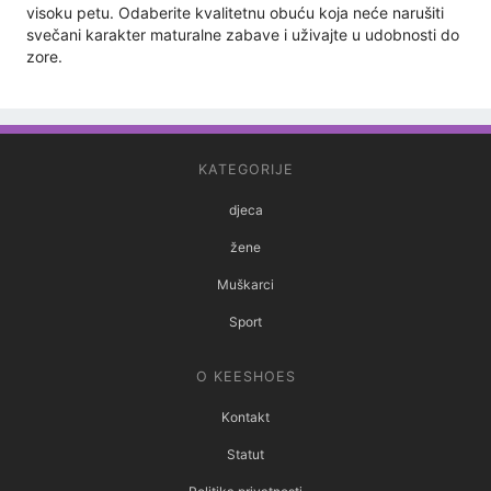
visoku petu. Odaberite kvalitetnu obuću koja neće narušiti
svečani karakter maturalne zabave i uživajte u udobnosti do
zore.
KATEGORIJE
djeca
žene
Muškarci
Sport
O KEESHOES
Kontakt
Statut