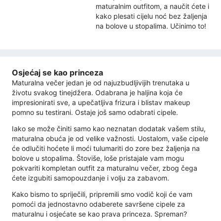
maturalnim outfitom, a naučit ćete i
kako plesati cijelu noć bez žaljenja
na bolove u stopalima. Učinimo to!
Osjećaj se kao princeza
Maturalna večer jedan je od najuzbudljivijih trenutaka u
životu svakog tinejdžera. Odabrana je haljina koja će
impresionirati sve, a upečatljiva frizura i blistav makeup
pomno su testirani. Ostaje još samo odabrati cipele.
Iako se može činiti samo kao neznatan dodatak vašem stilu,
maturalna obuća je od velike važnosti. Uostalom, vaše cipele
će odlučiti hoćete li moći tulumariti do zore bez žaljenja na
bolove u stopalima. Štoviše, loše pristajale vam mogu
pokvariti kompletan outfit za maturalnu večer, zbog čega
ćete izgubiti samopouzdanje i volju za zabavom.
Kako bismo to spriječili, pripremili smo vodič koji će vam
pomoći da jednostavno odaberete savršene cipele za
maturalnu i osjećate se kao prava princeza. Spreman?