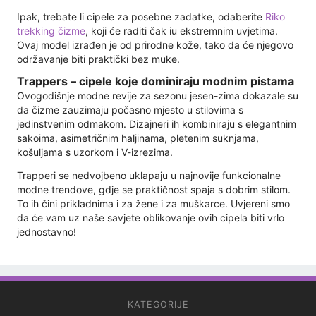
Ipak, trebate li cipele za posebne zadatke, odaberite
Riko
trekking čizme
, koji će raditi čak iu ekstremnim uvjetima.
Ovaj model izrađen je od prirodne kože, tako da će njegovo
održavanje biti praktički bez muke.
Trappers – cipele koje dominiraju modnim pistama
Ovogodišnje modne revije za sezonu jesen-zima dokazale su
da čizme zauzimaju počasno mjesto u stilovima s
jedinstvenim odmakom. Dizajneri ih kombiniraju s elegantnim
sakoima, asimetričnim haljinama, pletenim suknjama,
košuljama s uzorkom i V-izrezima.
Trapperi se nedvojbeno uklapaju u najnovije funkcionalne
modne trendove, gdje se praktičnost spaja s dobrim stilom.
To ih čini prikladnima i za žene i za muškarce. Uvjereni smo
da će vam uz naše savjete oblikovanje ovih cipela biti vrlo
jednostavno!
KATEGORIJE