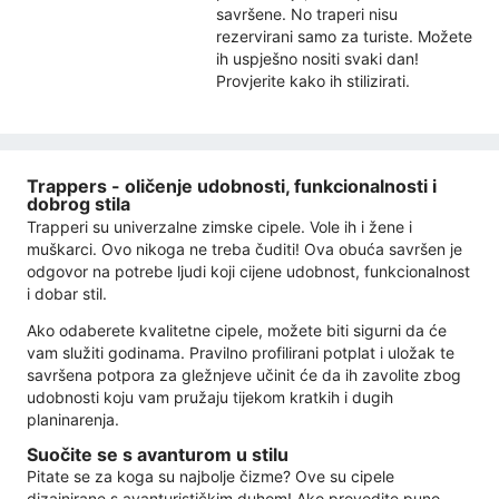
savršene. No traperi nisu
rezervirani samo za turiste. Možete
ih uspješno nositi svaki dan!
Provjerite kako ih stilizirati.
Trappers - oličenje udobnosti, funkcionalnosti i
dobrog stila
Trapperi su univerzalne zimske cipele. Vole ih i žene i
muškarci. Ovo nikoga ne treba čuditi! Ova obuća savršen je
odgovor na potrebe ljudi koji cijene udobnost, funkcionalnost
i dobar stil.
Ako odaberete kvalitetne cipele, možete biti sigurni da će
vam služiti godinama. Pravilno profilirani potplat i uložak te
savršena potpora za gležnjeve učinit će da ih zavolite zbog
udobnosti koju vam pružaju tijekom kratkih i dugih
planinarenja.
Suočite se s avanturom u stilu
Pitate se za koga su najbolje čizme? Ove su cipele
dizajnirane s avanturističkim duhom! Ako provodite puno