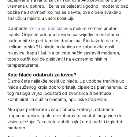
vremena u pokretu i želite se osjećati ugodno i moderno bez
obzira na aktivnosti kojima se bavite, ove cipele svakako
zaslužuju mjesto u vašoj kolekciji.
Odaberite
izolirane, bež čizme
s mekim krznom unutar
cipele. Odjenite udobnu trenirku sa svijetlim manžetama i
nadopunite izgled tamnim dodacima. Što kažete na crni,
izolirani prsluk? U hladnim danima ne zaboravite nositi
rukavice, kapu i šal. Na taj ćete način sastaviti moderan,
topao outfit koji će djelovati i na ekstremno niskim
temperaturama.
Koje hlače odabrati za lovce?
Čizme ćete najlakše nositi uz hlače. Uz udobne trenirke uz
hlače suženog kroja dobro pristaju cipele za planinarenje. Iz
tog razloga vrijedi odustati od zvonarica ili bermuda i
kombinirati ih s užim hlačama, npr.
uske traperice
.
Ako ipak preferirate veću slobodu kretanja, odaberite
traperice
dečko
. Ipak, ne zaboravite smotati nogavice do
visine gležnja. Tako ćete dobiti najležerniji outfit i izgledati
moderno.