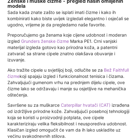
Ženske i muške čizme - pregled naših omiljenih
modela
Sada kada znate zašto se isplati imati čizme i kako ih
kombinirati kako biste uvijek izgledali elegantno i osjećali se
ugodno, vrijeme je da pregledamo naše favorite.
Preporučujemo ga ženama koje cijene udobnost i moderan
izgled
Grunders ženske čizme
Marka PE1. Crni vanjski
materijal izgleda gotovo kao prirodna koža, a patentni
zatvarač sa strane cipele znatno olakšava obuvanje i
izuvanje.
Ako tražite cipele u svjetlijoj boji, odlučite se za
Bež Faithfull
čizme
koji spajaju izgled i funkcionalnost tenisica i čizama.
Zahvaljujući gumenom vrhu na prednjem dijelu cipele, ove
čizme lako se održavaju i manje su osjetljive na mehanička
oštećenja.
Savršene su za muškarce
Caterpillar hvatači (CAT)
izrađena
od izdržljive prirodne kože. Zahvaljujući posebnoj tehnologiji
koja se koristi u proizvodnji potplata, ove cipele
karakteriziraju velika fleksibilnost i neusporediva udobnost.
Klasičan izgled omogućit će vam da ih lako uskladite uz
većinu svakodnevnih stilova.