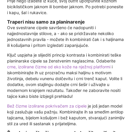
Prije nego izađete iz kuće, svoj outfit upotpunite kožnom
biciklističkom jaknom ili bomber jaknom. Po potrebi ponesite
i kapu, šal i rukavice.
Traperi nisu samo za planinarenje
Ove svestrane cipele savršeno će nadopuniti i
najjednostavnije stilove, a - ako se pridržavate nekoliko
jednostavnih pravila - možete ih kombinirati čak i s haljinama
ili košuljama i pritom izgledati zapanjujuće.
Ključ uspjeha je slijediti princip kontrasta i kombinirati teške
planinarske cipele sa ženstvenim naglascima. Odaberite
crne, izolirane čizme od eko kože na nježnoj platformi
i
iskombinirajte ih uz prozračnu maksi haljinu s motivom
životinja, debelu vunenu dolčevitu i crni trenč kaput. Volite li
dodatke, ovom stajlingu dodajte crni šešir i uživajte u
modernom krajnjem rezultatu. Također ne zaboravite nositi
tajice kako biste izbjegli prehladu!
Bež čizme izolirane pokrivačem za cipele
je još jedan model
koji zaslužuje vašu pažnju. Kombinirajte ih sa smeđim antilop
tajicama, bijelom košuljom i bež kaputom, stvarajući zanimljiv
stil za ured ili sastanak s prijateljima.