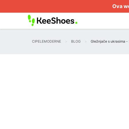
Ova we
CIPELEMODERNE
BLOG
Gležnjače s ukrasima - 