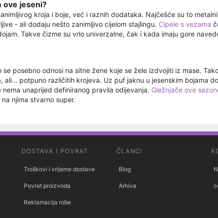
m ove jeseni?
mljivog kroja i boje, već i raznih dodataka. Najčešće su to metalni 
ljive - ali dodaju nešto zanimljivo cijelom stajlingu.
Cipele s vezama
če
iv dojam. Takve čizme su vrlo univerzalne, čak i kada imaju gore nav
 To se posebno odnosi na sitne žene koje se žele izdvojiti iz mase. T
 ali... potpuno različitih krojeva. Uz puf jaknu u jesenskim bojama dob
je nema unaprijed definiranog pravila odijevanja.
Gležnjače ove sezon
e na njima stvarno super.
DOSTAVA I POVRAT
ČLANCI
K
Troškovi i vrijeme dostave
Blog
N
Povrat proizvoda
Arhiva
c
Reklamacija robe