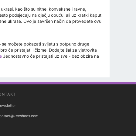
ukrasi, kao što su nitne, konveksne i ravne,
sto podsjećaju na dječju obuću, ali uz kratki kaput
edene ukrase. Ovo je savršen način da provedete ovu
ako se možete pokazati svijetu s potpuno druge
ro će pristajati i čizme. Dodajte šal za vjetrovita
e
Jednostavno će pristajati uz sve - bez obzira na
ONTAKT
ewsletter
ontact@keeshoes.com