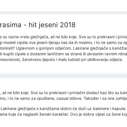
rasima - hit jeseni 2018
su razne vrste gležnjača, ali ne bilo koje. Sve su to prekrasni i priv
 modeli cipela ove jeseni tjeraju nas da ih nosimo, i to ne samo za o
ombinirati? Uglavnom s gornjom odjećom. Lakirane gležnjače s kandža
di kupiti cipele s dodanim lančićem sa strane ili ukrasnim ravnim nit
 neovisnost, ženstvenu ljepotu i malo ludosti pri oblikovanju odjeće.
ali ne bilo koje. Sve su to prekrasni i privlačni dodaci kao što su ka
mo, i to ne samo za opuštene, casual stilove. Također i za one zahtjev
akirane gležnjače s kandžama dobro će doći uz balonere i kapute. Da 
ama koje će naglasiti ženski karakter. Ovo je dobra vijest za žene koj