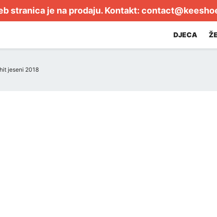
b stranica je na prodaju. Kontakt:
contact@keesho
DJECA
Ž
hit jeseni 2018