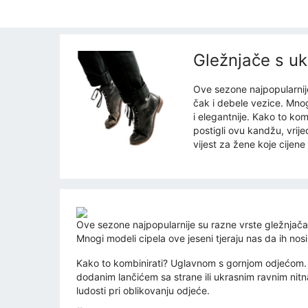
Gležnjače s uk
Ove sezone najpopularnije 
čak i debele vezice. Mnogi
i elegantnije. Kako to k
postigli ovu kandžu, vrije
vijest za žene koje cijene
Ove sezone najpopularnije su razne vrste gležnjača, 
Mnogi modeli cipela ove jeseni tjeraju nas da ih nosi
Kako to kombinirati? Uglavnom s gornjom odjećom. L
dodanim lančićem sa strane ili ukrasnim ravnim nitn
ludosti pri oblikovanju odjeće.