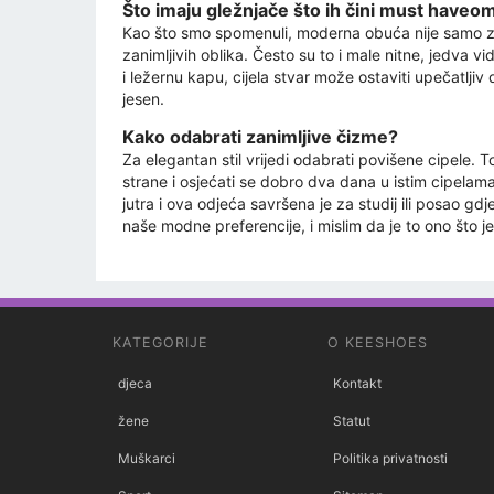
Što imaju gležnjače što ih čini must haveo
Kao što smo spomenuli, moderna obuća nije samo zani
zanimljivih oblika. Često su to i male nitne, jedva vid
i ležernu kapu, cijela stvar može ostaviti upečatlj
jesen.
Kako odabrati zanimljive čizme?
Za elegantan stil vrijedi odabrati povišene cipele.
strane i osjećati se dobro dva dana u istim cipelama,
jutra i ova odjeća savršena je za studij ili posao gd
naše modne preferencije, i mislim da je to ono što j
KATEGORIJE
O KEESHOES
djeca
Kontakt
žene
Statut
Muškarci
Politika privatnosti