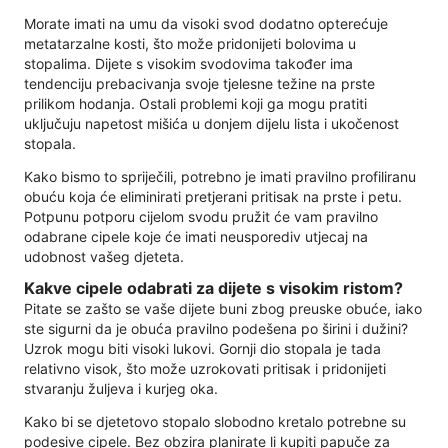
Morate imati na umu da visoki svod dodatno opterećuje
metatarzalne kosti, što može pridonijeti bolovima u
stopalima. Dijete s visokim svodovima također ima
tendenciju prebacivanja svoje tjelesne težine na prste
prilikom hodanja. Ostali problemi koji ga mogu pratiti
uključuju napetost mišića u donjem dijelu lista i ukočenost
stopala.
Kako bismo to spriječili, potrebno je imati pravilno profiliranu
obuću koja će eliminirati pretjerani pritisak na prste i petu.
Potpunu potporu cijelom svodu pružit će vam pravilno
odabrane cipele koje će imati neusporediv utjecaj na
udobnost vašeg djeteta.
Kakve cipele odabrati za dijete s visokim ristom?
Pitate se zašto se vaše dijete buni zbog preuske obuće, iako
ste sigurni da je obuća pravilno podešena po širini i dužini?
Uzrok mogu biti visoki lukovi. Gornji dio stopala je tada
relativno visok, što može uzrokovati pritisak i pridonijeti
stvaranju žuljeva i kurjeg oka.
Kako bi se djetetovo stopalo slobodno kretalo potrebne su
podesive cipele. Bez obzira planirate li kupiti papuče za