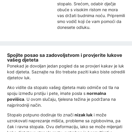
stopalo. Srećom, odabir dječje
obuće s visokim ristom ne mora
vas držati budnima noću. Pripremili
smo vodič koji će vam pomoći da
donesete odluku.
Spojite posao sa zadovoljstvom i provjerite lukove
vašeg djeteta
Ponekad je dovoljan jedan pogled da se provjeri kakav je luk
kod djeteta. Saznajte na što trebate paziti kako biste odredili
djetetov luk.
Ako vidite da stopalo vašeg djeteta malo odmiče od tla na
spoju između prstiju i pete, imate posla s
normalna
povišica
. U ovom slučaju, tjelesna težina je podržana na
najprirodniji način.
Stopalo potpuno dodiruje tlo znači
nizak luk
i može
uzrokovati naprezanje mišića, probleme sa zglobovima, pa
čak i ravna stopala. Ovu deformaciju, iako se može mijenjati