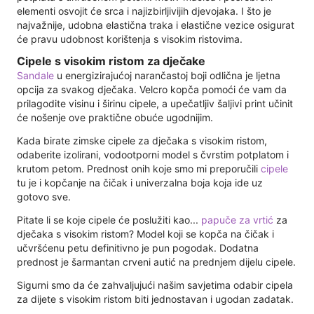
elementi osvojit će srca i najizbirljivijih djevojaka. I što je
najvažnije, udobna elastična traka i elastične vezice osigurat
će pravu udobnost korištenja s visokim ristovima.
Cipele s visokim ristom za dječake
Sandale
u energizirajućoj narančastoj boji odlična je ljetna
opcija za svakog dječaka. Velcro kopča pomoći će vam da
prilagodite visinu i širinu cipele, a upečatljiv šaljivi print učinit
će nošenje ove praktične obuće ugodnijim.
Kada birate zimske cipele za dječaka s visokim ristom,
odaberite izolirani, vodootporni model s čvrstim potplatom i
krutom petom. Prednost onih koje smo mi preporučili
cipele
tu je i kopčanje na čičak i univerzalna boja koja ide uz
gotovo sve.
Pitate li se koje cipele će poslužiti kao...
papuče za vrtić
za
dječaka s visokim ristom? Model koji se kopča na čičak i
učvršćenu petu definitivno je pun pogodak. Dodatna
prednost je šarmantan crveni autić na prednjem dijelu cipele.
Sigurni smo da će zahvaljujući našim savjetima odabir cipela
za dijete s visokim ristom biti jednostavan i ugodan zadatak.