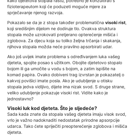
kako djetetova stopala rastu, potrebno je konzultirati s
fizioterapeutom koji će poduzeti moguće mjere za
sprječavanje njenog razvoja.
Pokazalo se da je z stopa također problematična
visoki rist
,
koji središnjim dijelom ne dodiruje tlo. Ovakva struktura
stopala može uzrokovati pretjerano opterećenje mišića i
zglobova. Za djecu koja su toliko željna trčanja i skakanja,
njihova stopala možda neće pravilno apsorbirati udar.
Ako još uvijek imate problema s određivanjem luka vašeg
djeteta, spojite posao s užitkom. Obojite djetetovo stopalo
bojom ili ga umočite u vodu s bojom, a zatim ispišite na
komad papira. Ovako dobiveni trag izvrstan je pokazatelj o
kakvoj povišici imate posla. Ako je udubljenje u otisku
stopala jedva vidljivo, dijete ima nizak svod. S druge strane,
veliko udubljenje pokazuje visoki rist. Vidite kako je
jednostavno?
Visoki luk kod djeteta. Što je sljedeće?
Sada kada znate da stopala vašeg djeteta imaju visok svod,
vrlo je važno nadoknaditi nedostatak prirodne apsorpcije
udarca. Tako ćete spriječiti preopterećenje zglobova i mišića
djeteta.