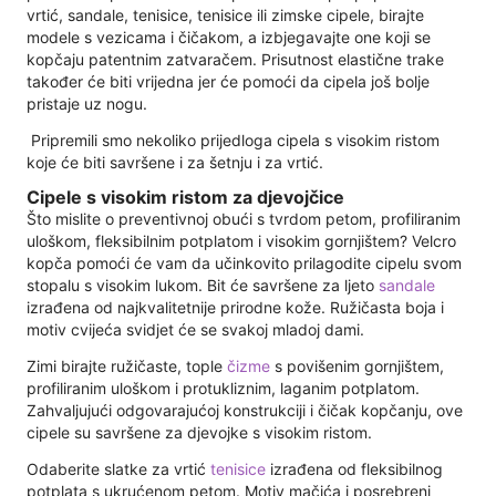
vrtić, sandale, tenisice, tenisice ili zimske cipele, birajte
modele s vezicama i čičakom, a izbjegavajte one koji se
kopčaju patentnim zatvaračem. Prisutnost elastične trake
također će biti vrijedna jer će pomoći da cipela još bolje
pristaje uz nogu.
Pripremili smo nekoliko prijedloga cipela s visokim ristom
koje će biti savršene i za šetnju i za vrtić.
Cipele s visokim ristom za djevojčice
Što mislite o preventivnoj obući s tvrdom petom, profiliranim
uloškom, fleksibilnim potplatom i visokim gornjištem? Velcro
kopča pomoći će vam da učinkovito prilagodite cipelu svom
stopalu s visokim lukom. Bit će savršene za ljeto
sandale
izrađena od najkvalitetnije prirodne kože. Ružičasta boja i
motiv cvijeća svidjet će se svakoj mladoj dami.
Zimi birajte ružičaste, tople
čizme
s povišenim gornjištem,
profiliranim uloškom i protukliznim, laganim potplatom.
Zahvaljujući odgovarajućoj konstrukciji i čičak kopčanju, ove
cipele su savršene za djevojke s visokim ristom.
Odaberite slatke za vrtić
tenisice
izrađena od fleksibilnog
potplata s ukrućenom petom. Motiv mačića i posrebreni