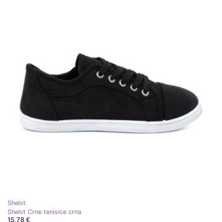
Shelvt
Shelvt Crne tenisice crna
15,78 €