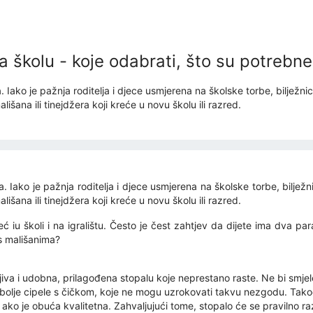
za školu - koje odabrati, što su potrebne
. Iako je pažnja roditelja i djece usmjerena na školske torbe, bilježn
išana ili tinejdžera koji kreće u novu školu ili razred.
a. Iako je pažnja roditelja i djece usmjerena na školske torbe, biljež
išana ili tinejdžera koji kreće u novu školu ili razred.
iu školi i na igralištu. Često je čest zahtjev da dijete ima dva para
 s mališanima?
ljiva i udobna, prilagođena stopalu koje neprestano raste. Ne bi smjel
u bolje cipele s čičkom, koje ne mogu uzrokovati takvu nezgodu. Tako
 ako je obuća kvalitetna. Zahvaljujući tome, stopalo će se pravilno razv