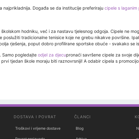
a najprikladnija. Događa se da institucije preferiraju
cipele s laganim
o školskom hodniku, već i za nastavu tjelesnog odgoja. Cipele ne mog
će poslužiti tradicionalne tenisice koje ne grebu nikakve površine. Ipak
lja rješenja, poput dobro profilirane sportske obuće - svakako se ispla
ja. Samo pogledajte
odjel za djecu
pronaći savršene cipele za svoje dij
i prvi tjedan škole moraju biti raznovrsniji! A odabir cipela s promo
DOSTAVA I POVRAT
ČLANCI
K
Troškovi i vrijeme dostave
Blog
N
Povrat proizvoda
Arhiva
c