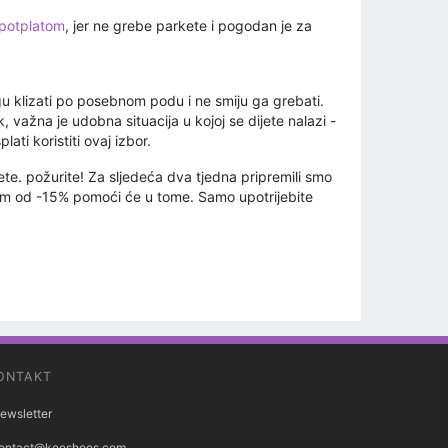
 potplatom
, jer ne grebe parkete i pogodan je za
u klizati po posebnom podu i ne smiju ga grebati.
, važna je udobna situacija u kojoj se dijete nalazi -
ti koristiti ovaj izbor.
ete. požurite! Za sljedeća dva tjedna pripremili smo
cijom od -15% pomoći će u tome. Samo upotrijebite
ONTAKT
ewsletter
ontact@keeshoes.com