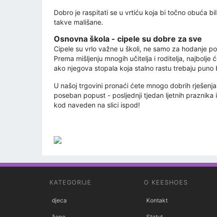
Dobro je raspitati se u vrtiću koja bi točno obuća bil
takve mališane.
Osnovna škola - cipele su dobre za sve
Cipele su vrlo važne u školi, ne samo za hodanje p
Prema mišljenju mnogih učitelja i roditelja, najbolje 
ako njegova stopala koja stalno rastu trebaju puno bo
U našoj trgovini pronaći ćete mnogo dobrih rješen
poseban popust - posljednji tjedan ljetnih praznika 
kod naveden na slici ispod!
KATEGORIJE
O KEESHOES
djeca
Kontakt
žene
Statut