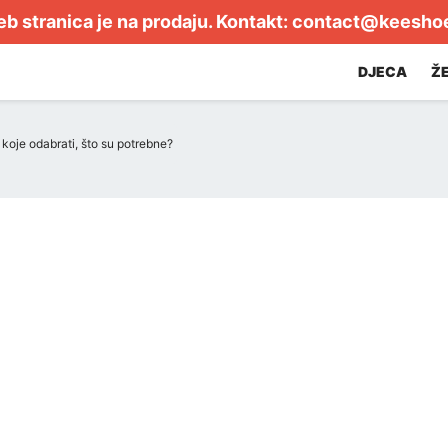
b stranica je na prodaju. Kontakt:
contact@keesho
DJECA
Ž
 koje odabrati, što su potrebne?