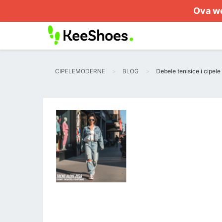
Ova we
CIPELEMODERNE
BLOG
Debele tenisice i cipel