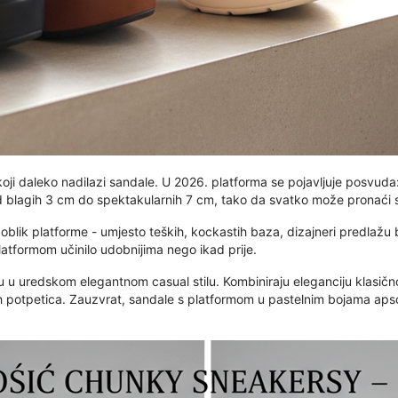
koji daleko nadilazi sandale. U 2026. platforma se pojavljuje posvud
d blagih 3 cm do spektakularnih 7 cm, tako da svatko može pronaći s
blik platforme - umjesto teških, kockastih baza, dizajneri predlažu 
platformom učinilo udobnijima nego ikad prije.
 su u uredskom elegantnom casual stilu. Kombiniraju eleganciju klasi
h potpetica. Zauzvrat, sandale s platformom u pastelnim bojama apsol