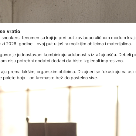
se vratio
ky sneakers, fenomen su koji je prvi put zavladao uličnom modom kra
zi ​​2026. godine - ovaj put u još raznolikijim oblicima i materijalima.
govor je jednostavan: kombiniraju udobnost s izražajnošću. Debeli po
vam nisu potrebni dodatni dodaci da biste izgledali impresivno.
iraju prema lakšim, organskim oblicima. Dizajneri se fokusiraju na asi
e palete boja - od kremasto bež do pastelno sive.