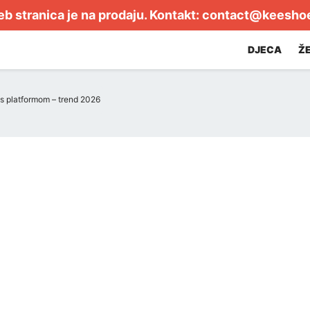
b stranica je na prodaju. Kontakt:
contact@keesho
DJECA
Ž
e s platformom – trend 2026