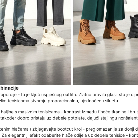
binacije
rcije - to je ključ uspješnog outfita. Zlatno pravilo glasi: što je cipela
debelim tenisicama stvaraju proporcionalnu, ujednačenu siluetu.
i haljine s masivnim tenisicama - kontrast između finoće tkanine i brut
također dobro pristaju uz debele potplate, dajući stajlingu nonšalant
ženim hlačama (izbjegavajte bootcut kroj - preglomazan je za donji di
il. Za elegantniji efekt odaberite hlače odijela uz debele tenisice - 