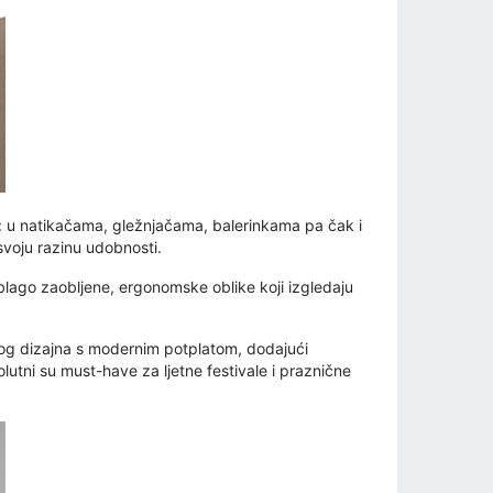
a: u natikačama, gležnjačama, balerinkama pa čak i
voju razinu udobnosti.
blago zaobljene, ergonomske oblike koji izgledaju
čnog dizajna s modernim potplatom, dodajući
utni su must-have za ljetne festivale i praznične