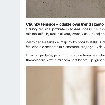
Chunky tenisice – odakle ovaj trend i zašto 
Chunky tenisice, poznate i kao dad shoes ili chun
minimalističkih, tankih silueta, vraćaju se u punoj sna
Zašto debele tenisice imaju toliko obožavatelja? Od
čini cipele dominantnim elementom stajlinga - više 
U sezoni proljeće/ljeto 2026., debele tenisice evolu
(kombinacija kože s mrežom i antilopom) i prigušen