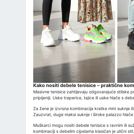
Kako nositi debele tenisice – praktične kom
Masivne tenisice zahtijevaju odgovarajuće stilske propo
pripijeniji. Uske traperice, tajice ili uske hlače s 
Za žene je izvrsna kombinacija kratke mini suknje il
Zauzvrat, duge maksi suknje i široke palazzo hlače 
Muškarci mogu nositi debele tenisice s ravnim ili su
kombinaciji s debelim cipelama klasičan je ulični st