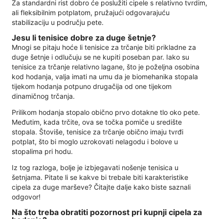
Za standardni rist dobro će poslužiti cipele s relativno tvrdim,
ali fleksibilnim potplatom, pružajući odgovarajuću
stabilizaciju u području pete.
Jesu li tenisice dobre za duge šetnje?
Mnogi se pitaju hoće li tenisice za trčanje biti prikladne za
duge šetnje i odlučuju se ne kupiti poseban par. Iako su
tenisice za trčanje relativno lagane, što je poželjna osobina
kod hodanja, valja imati na umu da je biomehanika stopala
tijekom hodanja potpuno drugačija od one tijekom
dinamičnog trčanja.
Prilikom hodanja stopalo obično prvo dotakne tlo oko pete.
Međutim, kada trčite, ova se točka pomiče u središte
stopala. Štoviše, tenisice za trčanje obično imaju tvrđi
potplat, što bi moglo uzrokovati nelagodu i bolove u
stopalima pri hodu.
Iz tog razloga, bolje je izbjegavati nošenje tenisica u
šetnjama. Pitate li se kakve bi trebale biti karakteristike
cipela za duge marševe? Čitajte dalje kako biste saznali
odgovor!
Na što treba obratiti pozornost pri kupnji cipela za