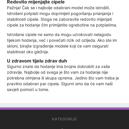
Redovito mijenjajte cipele
Pažnja! Čak se i najbolje odabrani model može istrošiti.
Istrošeni potplati mogu doprinijeti pogoršanju prianjanja i
stabilnosti cipele. Stoga ne zaboravite redovito mijenjati
cipele za hodanje čim primijetite ogrebotine na potplatima.
Istrošene cipele ne samo da mogu uzrokovati nelagodu
tijekom hodanja, već i povećati rizik od ozljeda. Ako ste im
skloni, birajte izgrađenije modele koji će vam osigurati
stabilnost oko gležnja.
U zdravom tijelu zdrav duh
Sigurno znate da hodanje ima brojne dobrobiti za vaše
zdravlje. Najbolje od svega je što vam za hodanje nije
potrebna otmjena ili skupa oprema. Jedino što vam treba je
pravilno odabran par cipela. Sigurni smo da će vam naši
savjeti pomoći u tome.
KATEGORIJE