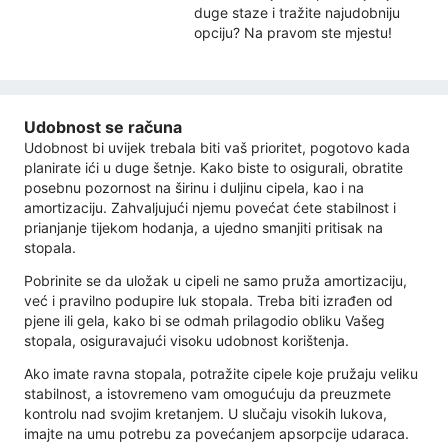
duge staze i tražite najudobniju
opciju? Na pravom ste mjestu!
Udobnost se računa
Udobnost bi uvijek trebala biti vaš prioritet, pogotovo kada
planirate ići u duge šetnje. Kako biste to osigurali, obratite
posebnu pozornost na širinu i duljinu cipela, kao i na
amortizaciju. Zahvaljujući njemu povećat ćete stabilnost i
prianjanje tijekom hodanja, a ujedno smanjiti pritisak na
stopala.
Pobrinite se da uložak u cipeli ne samo pruža amortizaciju,
već i pravilno podupire luk stopala. Treba biti izrađen od
pjene ili gela, kako bi se odmah prilagodio obliku Vašeg
stopala, osiguravajući visoku udobnost korištenja.
Ako imate ravna stopala, potražite cipele koje pružaju veliku
stabilnost, a istovremeno vam omogućuju da preuzmete
kontrolu nad svojim kretanjem. U slučaju visokih lukova,
imajte na umu potrebu za povećanjem apsorpcije udaraca.