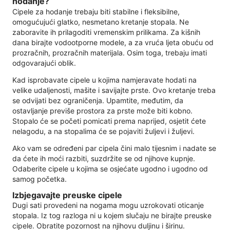
hodanje?
Cipele za hodanje trebaju biti stabilne i fleksibilne,
omogućujući glatko, nesmetano kretanje stopala. Ne
zaboravite ih prilagoditi vremenskim prilikama. Za kišnih
dana birajte vodootporne modele, a za vruća ljeta obuću od
prozračnih, prozračnih materijala. Osim toga, trebaju imati
odgovarajući oblik.
Kad isprobavate cipele u kojima namjeravate hodati na
velike udaljenosti, mašite i savijajte prste. Ovo kretanje treba
se odvijati bez ograničenja. Upamtite, međutim, da
ostavljanje previše prostora za prste može biti kobno.
Stopalo će se početi pomicati prema naprijed, osjetit ćete
nelagodu, a na stopalima će se pojaviti žuljevi i žuljevi.
Ako vam se određeni par cipela čini malo tijesnim i nadate se
da ćete ih moći razbiti, suzdržite se od njihove kupnje.
Odaberite cipele u kojima se osjećate ugodno i ugodno od
samog početka.
Izbjegavajte preuske cipele
Dugi sati provedeni na nogama mogu uzrokovati oticanje
stopala. Iz tog razloga ni u kojem slučaju ne birajte preuske
cipele. Obratite pozornost na njihovu duljinu i širinu.