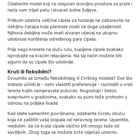
Odaberite model koji će osigurati dovoljno prostora za prste i
neće vam trljati petu i stvarati bolne žuljeve.
Prilikom odabira veličine cipela za hodanje ne zaboravite na
debljinu čarapa koje planirate nositi na duge udaljenosti.
Njihova debljina može imati stvaran utjecaj na ukupnu
udobnost korištenja određenog para cipela.
Prije nego krenete na dužu rutu, kupljene cipele svakako
isprobajte na kraćim relacijama. Na taj način možete biti
sigurni da su cipele što udobnije.
Kruti ili fleksibilni?
Dvoumite se između fleksibilnijeg ili čvršćeg modela? Sve što
trebate učiniti je - osim vlastitih preferencija - razmisliti o vrsti
terena kojim namjeravate putovati. Nogostupi i beton,
sveprisutni u gradovima, svakako su puno teže prohodni u
odnosu na poljske livade.
Kad idete kamenitim površinama, odaberite čvrstu obuću
koja će zaštititi vaša stopala od neravnog terena. Upamtite,
međutim, da će krute cipele obično biti mnogo teže od
savitljivih. Zbog toga se možete brže osjećati umorno.