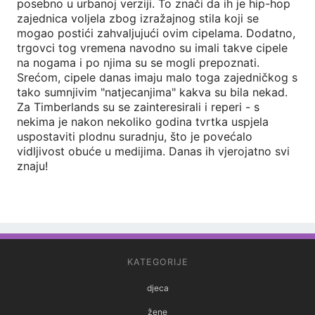
posebno u urbanoj verziji. To znači da ih je hip-hop
zajednica voljela zbog izražajnog stila koji se
mogao postići zahvaljujući ovim cipelama. Dodatno,
trgovci tog vremena navodno su imali takve cipele
na nogama i po njima su se mogli prepoznati.
Srećom, cipele danas imaju malo toga zajedničkog s
tako sumnjivim "natjecanjima" kakva su bila nekad.
Za Timberlands su se zainteresirali i reperi - s
nekima je nakon nekoliko godina tvrtka uspjela
uspostaviti plodnu suradnju, što je povećalo
vidljivost obuće u medijima. Danas ih vjerojatno svi
znaju!
KATEGORIJE
djeca
žene