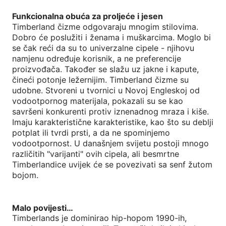
Funkcionalna obuća za proljeće i jesen
Timberland čizme odgovaraju mnogim stilovima.
Dobro će poslužiti i ženama i muškarcima. Moglo bi
se čak reći da su to univerzalne cipele - njihovu
namjenu određuje korisnik, a ne preferencije
proizvođača. Također se slažu uz jakne i kapute,
čineći potonje ležernijim. Timberland čizme su
udobne. Stvoreni u tvornici u Novoj Engleskoj od
vodootpornog materijala, pokazali su se kao
savršeni konkurenti protiv iznenadnog mraza i kiše.
Imaju karakteristične karakteristike, kao što su deblji
potplat ili tvrdi prsti, a da ne spominjemo
vodootpornost. U današnjem svijetu postoji mnogo
različitih "varijanti" ovih cipela, ali besmrtne
Timberlandice uvijek će se povezivati ​​sa senf žutom
bojom.
Malo povijesti…
Timberlands je dominirao hip-hopom 1990-ih,