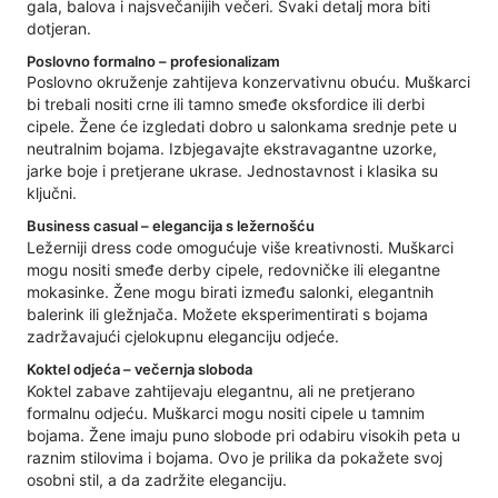
gala, balova i najsvečanijih večeri. Svaki detalj mora biti
dotjeran.
Poslovno formalno – profesionalizam
Poslovno okruženje zahtijeva konzervativnu obuću. Muškarci
bi trebali nositi crne ili tamno smeđe oksfordice ili derbi
cipele. Žene će izgledati dobro u salonkama srednje pete u
neutralnim bojama. Izbjegavajte ekstravagantne uzorke,
jarke boje i pretjerane ukrase. Jednostavnost i klasika su
ključni.
Business casual – elegancija s ležernošću
Ležerniji dress code omogućuje više kreativnosti. Muškarci
mogu nositi smeđe derby cipele, redovničke ili elegantne
mokasinke. Žene mogu birati između salonki, elegantnih
balerink ili gležnjača. Možete eksperimentirati s bojama
zadržavajući cjelokupnu eleganciju odjeće.
Koktel odjeća – večernja sloboda
Koktel zabave zahtijevaju elegantnu, ali ne pretjerano
formalnu odjeću. Muškarci mogu nositi cipele u tamnim
bojama. Žene imaju puno slobode pri odabiru visokih peta u
raznim stilovima i bojama. Ovo je prilika da pokažete svoj
osobni stil, a da zadržite eleganciju.