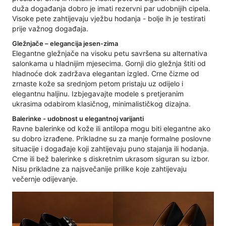
duža događanja dobro je imati rezervni par udobnijih cipela.
Visoke pete zahtijevaju vježbu hodanja - bolje ih je testirati
prije važnog događaja.
Gležnjače – elegancija jesen-zima
Elegantne gležnjače na visoku petu savršena su alternativa
salonkama u hladnijim mjesecima. Gornji dio gležnja štiti od
hladnoće dok zadržava elegantan izgled. Crne čizme od
zrnaste kože sa srednjom petom pristaju uz odijelo i
elegantnu haljinu. Izbjegavajte modele s pretjeranim
ukrasima odabirom klasičnog, minimalističkog dizajna.
Balerinke - udobnost u elegantnoj varijanti
Ravne balerinke od kože ili antilopa mogu biti elegantne ako
su dobro izrađene. Prikladne su za manje formalne poslovne
situacije i događaje koji zahtijevaju puno stajanja ili hodanja.
Crne ili bež balerinke s diskretnim ukrasom siguran su izbor.
Nisu prikladne za najsvečanije prilike koje zahtijevaju
večernje odijevanje.