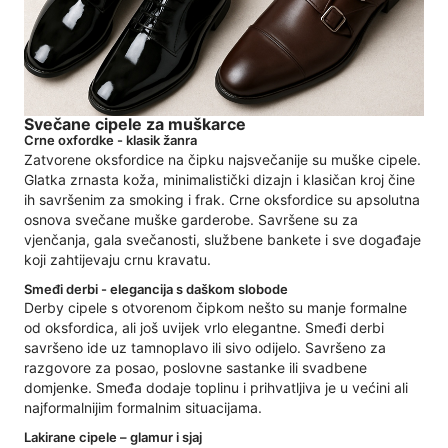
Svečane cipele za muškarce
Crne oxfordke - klasik žanra
Zatvorene oksfordice na čipku najsvečanije su muške cipele.
Glatka zrnasta koža, minimalistički dizajn i klasičan kroj čine
ih savršenim za smoking i frak. Crne oksfordice su apsolutna
osnova svečane muške garderobe. Savršene su za
vjenčanja, gala svečanosti, službene bankete i sve događaje
koji zahtijevaju crnu kravatu.
Smeđi derbi - elegancija s daškom slobode
Derby cipele s otvorenom čipkom nešto su manje formalne
od oksfordica, ali još uvijek vrlo elegantne. Smeđi derbi
savršeno ide uz tamnoplavo ili sivo odijelo. Savršeno za
razgovore za posao, poslovne sastanke ili svadbene
domjenke. Smeđa dodaje toplinu i prihvatljiva je u većini ali
najformalnijim formalnim situacijama.
Lakirane cipele – glamur i sjaj