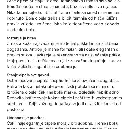
Crne cipele pristaju uz crno, tamnoplavo i tamno sivo odijelo.
Smeđa obuća pristaje uz smeđe, bež i svijetlo sive nijanse.
Nikada nemojte kombinirati crne cipele sa smeđim remenom
i obrnuto. Boja cipela trebala bi biti tamnija od hlača. Slična
pravila vrijede i za žene, iako im je dopuštena veća sloboda
u odabiru boja.
Materijal je bitan
Zrnasta koža najsvečaniji je materijal prikladan za službena
događanja. Antilop je manje formalan, ali i dalje elegantan s
pravim stilom. Lakiranje je rezervirano za najsvečanije prilike.
Izbjegavajte sintetičke materijale za važne događaje - prava
koža izgleda elegantnije i udobnija je.
Stanje cipela sve govori
Dobro očuvane cipele neophodne su za svečane događaje.
Polirana koža, netaknute pete i čisti potplati su minimum.
Iznošene cipele, čak i najbolje marke, izgledaju neprikladno.
Redovito laštite svoje kožne cipele i zaštitite ih vodootpornim
sredstvom. Prije važnog događaja vrijedi osvježiti cipele kod
postolara.
Udobnost je prioritet
Čak i najelegantnije cipele moraju biti udobne. Trenje i bol u
stopalima utječu na vaše držanje i samopouzdanje. Obujte