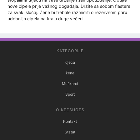
nove cipele prije važnog događaja. Držite sa sobom flastere
za svaki slučaj. Žene bi trebale razmisliti o rezervnom paru
udobnijih cipela na kraju duge večeri.
KATEGORIJE
djeca
žene
Muškarci
Sport
O KEESHOES
Kontakt
Statut