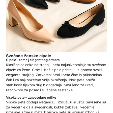
Svečane ženske cipele
Cipele - temelj elegantnog ormara
Klasične salonke na srednju petu najuniverzalnije su svečane
cipele za žene. Crne ili bež cipele pristaju uz gotovo svaki
elegantni stajling. Zatvoreni prsti i peta čine ih prikladnima
čak i za najkonzervativnija okruženja. Blok peta pruža
stabilnost tijekom dugih događaja. Savršeno za ured,
razgovore za posao i službene sastanke.
Visoke pete – za posebne prilike
Visoke pete dodaju eleganciju i izdužuju siluetu. Savršene su
za večernje gala svečanosti, koktel zabave i večernje
proslave. Crne ili metalik visoke pete su siguran izbor. Za