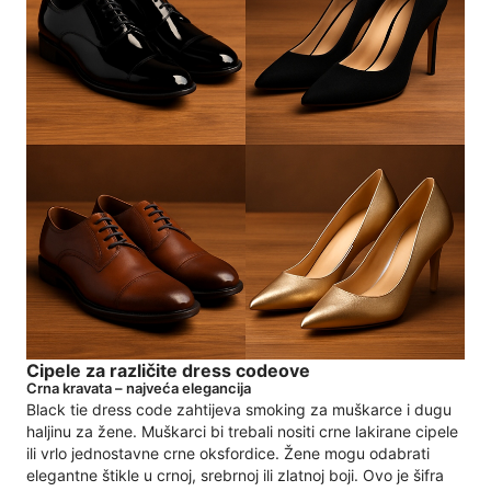
Cipele za različite dress codeove
Crna kravata – najveća elegancija
Black tie dress code zahtijeva smoking za muškarce i dugu
haljinu za žene. Muškarci bi trebali nositi crne lakirane cipele
ili vrlo jednostavne crne oksfordice. Žene mogu odabrati
elegantne štikle u crnoj, srebrnoj ili zlatnoj boji. Ovo je šifra