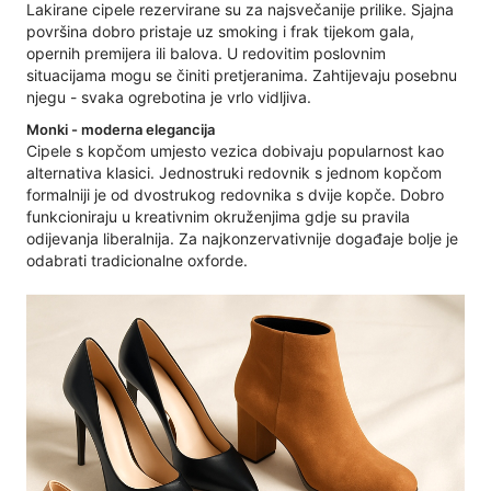
Lakirane cipele rezervirane su za najsvečanije prilike. Sjajna
površina dobro pristaje uz smoking i frak tijekom gala,
opernih premijera ili balova. U redovitim poslovnim
situacijama mogu se činiti pretjeranima. Zahtijevaju posebnu
njegu - svaka ogrebotina je vrlo vidljiva.
Monki - moderna elegancija
Cipele s kopčom umjesto vezica dobivaju popularnost kao
alternativa klasici. Jednostruki redovnik s jednom kopčom
formalniji je od dvostrukog redovnika s dvije kopče. Dobro
funkcioniraju u kreativnim okruženjima gdje su pravila
odijevanja liberalnija. Za najkonzervativnije događaje bolje je
odabrati tradicionalne oxforde.