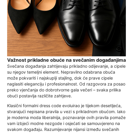
Važnost prikladne obuće na svečanim događanjima
Svečana događanja zahtijevaju prikladno odijevanje, a cipele
su njegov temeljni element. Nepravilno odabrana obuća
može pokvariti i najskuplji stajling, dok će prave cipele
naglasiti eleganciju i profesionalnost. Od razgovora za posao
preko vjenčanja do dobrotvorne gala večeri – svaka prilika
obući postavlja različite zahtjeve.
Klasični formalni dress code evoluirao je tijekom desetljeća,
stvarajući nepisana pravila u vezi s prikladnom obućom. Iako
je moderna moda liberalnija, poznavanje ovih pravila pomaže
vam izbjeći modne nezgode i osjećati se samouvjereno na
svakom događaju. Razumijevanje nijansi između svečanih