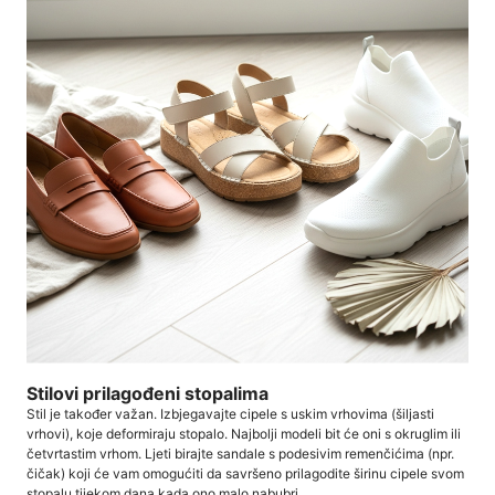
Stilovi prilagođeni stopalima
Stil je također važan. Izbjegavajte cipele s uskim vrhovima (šiljasti
vrhovi), koje deformiraju stopalo. Najbolji modeli bit će oni s okruglim ili
četvrtastim vrhom. Ljeti birajte sandale s podesivim remenčićima (npr.
čičak) koji će vam omogućiti da savršeno prilagodite širinu cipele svom
stopalu tijekom dana kada ono malo nabubri.