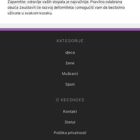
Zapamtite: zdravlje vaših stopala je najvažnije. Pravilno odabrana
obuća zaustavit će razvoj deformiteta i omogućiti vam da bezbolno
uživate u svakom koraku.
KATEGORIJE
djeca
žene
Muškarci
Sport
O KEESHOES
Kontakt
Statut
Politika privatnosti