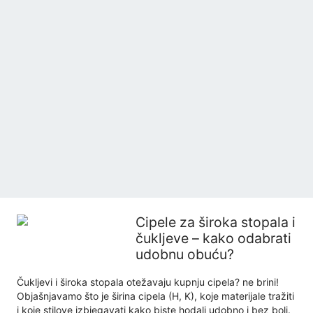
Cipele za široka stopala i
čukljeve – kako odabrati
udobnu obuću?
Čukljevi i široka stopala otežavaju kupnju cipela? ne brini!
Objašnjavamo što je širina cipela (H, K), koje materijale tražiti
i koje stilove izbjegavati kako biste hodali udobno i bez boli.