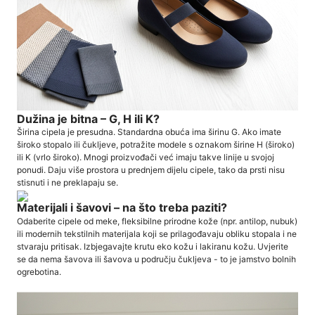
Dužina je bitna – G, H ili K?
Širina cipela je presudna. Standardna obuća ima širinu G. Ako imate
široko stopalo ili čukljeve, potražite modele s oznakom širine H (široko)
ili K (vrlo široko). Mnogi proizvođači već imaju takve linije u svojoj
ponudi. Daju više prostora u prednjem dijelu cipele, tako da prsti nisu
stisnuti i ne preklapaju se.
Materijali i šavovi – na što treba paziti?
Odaberite cipele od meke, fleksibilne prirodne kože (npr. antilop, nubuk)
ili modernih tekstilnih materijala koji se prilagođavaju obliku stopala i ne
stvaraju pritisak. Izbjegavajte krutu eko kožu i lakiranu kožu. Uvjerite
se da nema šavova ili šavova u području čukljeva - to je jamstvo bolnih
ogrebotina.