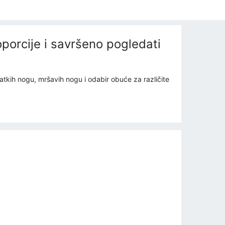
oporcije i savršeno pogledati
ratkih nogu, mršavih nogu i odabir obuće za različite