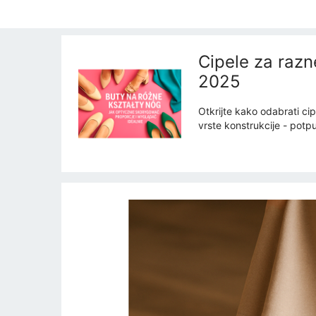
Cipele za razne
2025
Otkrijte kako odabrati ci
vrste konstrukcije - potpu