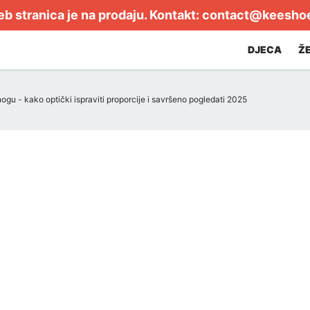
b stranica je na prodaju. Kontakt:
contact@keesho
DJECA
Ž
ogu - kako optički ispraviti proporcije i savršeno pogledati 2025