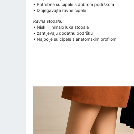
• Potrebne su cipele s dobrom podrškom
• Izbjegavajte ravne cipele
Ravna stopala:
• Niski ili nimalo luka stopala
• zahtijevaju dodatnu podršku
• Najbolje su cipele s anatomskim profilom