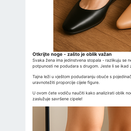
Otkrijte noge - zašto je oblik važan
Svaka žena ima jedinstvena stopala - razlikuju se ne
potpunosti ne podudara s drugom. Jeste li se ikad 
Tajna leži u vještom podudaranju obuće s pojedinač
uravnotežiti proporcije cijele figure.
U ovom ćete vodiču naučiti kako analizirati oblik no
zaslužuje savršene cipele!