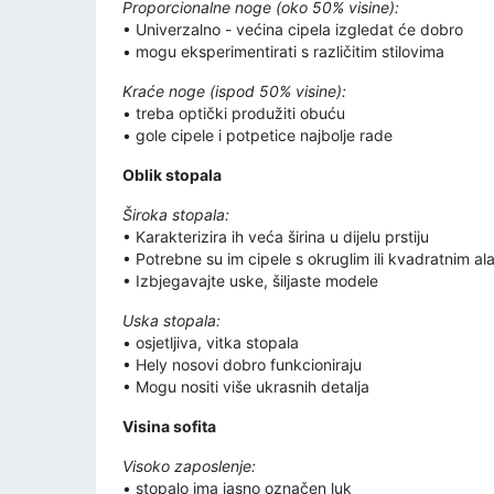
Proporcionalne noge (oko 50% visine):
• Univerzalno - većina cipela izgledat će dobro
• mogu eksperimentirati s različitim stilovima
Kraće noge (ispod 50% visine):
• treba optički produžiti obuću
• gole cipele i potpetice najbolje rade
Oblik stopala
Široka stopala:
• Karakterizira ih veća širina u dijelu prstiju
• Potrebne su im cipele s okruglim ili kvadratnim al
• Izbjegavajte uske, šiljaste modele
Uska stopala:
• osjetljiva, vitka stopala
• Hely nosovi dobro funkcioniraju
• Mogu nositi više ukrasnih detalja
Visina sofita
Visoko zaposlenje:
• stopalo ima jasno označen luk