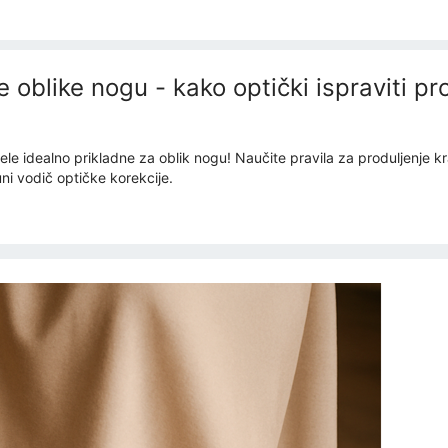
 oblike nogu - kako optički ispraviti pr
pele idealno prikladne za oblik nogu! Naučite pravila za produljenje k
ni vodič optičke korekcije.