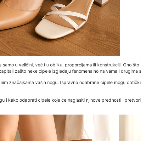
 samo u veličini, već i u obliku, proporcijama ili konstrukciji. Ono 
zapitali zašto neke cipele izgledaju fenomenalno na vama i drugima 
nim značajkama vaših nogu. Ispravno odabrane cipele mogu optički pr
gu i kako odabrati cipele koje će naglasiti njihove prednosti i pretvor