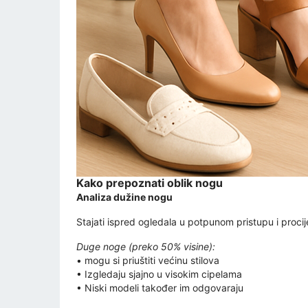
Kako prepoznati oblik nogu
Analiza dužine nogu
Stajati ispred ogledala u potpunom pristupu i procije
Duge noge (preko 50% visine):
• mogu si priuštiti većinu stilova
• Izgledaju sjajno u visokim cipelama
• Niski modeli također im odgovaraju