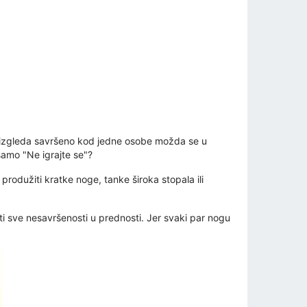
što izgleda savršeno kod jedne osobe možda se u
samo "Ne igrajte se"?
odužiti kratke noge, tanke široka stopala ili
iti sve nesavršenosti u prednosti. Jer svaki par nogu