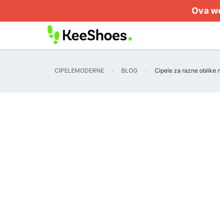
Ova we
CIPELEMODERNE
BLOG
Cipele za razne oblike n