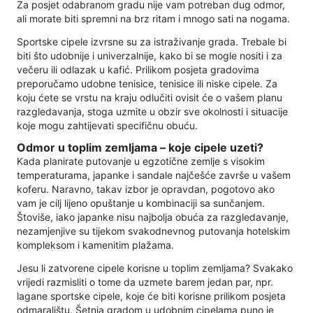
Za posjet odabranom gradu nije vam potreban dug odmor,
ali morate biti spremni na brz ritam i mnogo sati na nogama.
Sportske cipele izvrsne su za istraživanje grada. Trebale bi
biti što udobnije i univerzalnije, kako bi se mogle nositi i za
večeru ili odlazak u kafić. Prilikom posjeta gradovima
preporučamo udobne tenisice, tenisice ili niske cipele. Za
koju ćete se vrstu na kraju odlučiti ovisit će o vašem planu
razgledavanja, stoga uzmite u obzir sve okolnosti i situacije
koje mogu zahtijevati specifičnu obuću.
Odmor u toplim zemljama – koje cipele uzeti?
Kada planirate putovanje u egzotične zemlje s visokim
temperaturama, japanke i sandale najčešće završe u vašem
koferu. Naravno, takav izbor je opravdan, pogotovo ako
vam je cilj lijeno opuštanje u kombinaciji sa sunčanjem.
Štoviše, iako japanke nisu najbolja obuća za razgledavanje,
nezamjenjive su tijekom svakodnevnog putovanja hotelskim
kompleksom i kamenitim plažama.
Jesu li zatvorene cipele korisne u toplim zemljama? Svakako
vrijedi razmisliti o tome da uzmete barem jedan par, npr.
lagane sportske cipele, koje će biti korisne prilikom posjeta
odmaralištu. Šetnja gradom u udobnim cipelama puno je