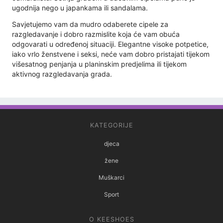
ugodnija nego u japankama ili sandalama.
Savjetujemo vam da mudro odaberete cipele za
razgledavanje i dobro razmislite koja će vam obuća
odgovarati u određenoj situaciji. Elegantne visoke potpetice,
iako vrlo ženstvene i seksi, neće vam dobro pristajati tijekom
višesatnog penjanja u planinskim predjelima ili tijekom
aktivnog razgledavanja grada.
KATEGORIJE
djeca
žene
Muškarci
Sport
O KEESHOES