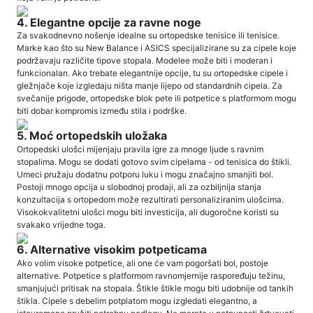
4. Elegantne opcije za ravne noge
Za svakodnevno nošenje idealne su ortopedske tenisice ili tenisice.
Marke kao što su New Balance i ASICS specijalizirane su za cipele koje
podržavaju različite tipove stopala. Modelee može biti i moderan i
funkcionalan. Ako trebate elegantnije opcije, tu su ortopedske cipele i
gležnjače koje izgledaju ništa manje lijepo od standardnih cipela. Za
svečanije prigode, ortopedske blok pete ili potpetice s platformom mogu
biti dobar kompromis između stila i podrške.
5. Moć ortopedskih uložaka
Ortopedski ulošci mijenjaju pravila igre za mnoge ljude s ravnim
stopalima. Mogu se dodati gotovo svim cipelama - od tenisica do štikli.
Umeci pružaju dodatnu potporu luku i mogu značajno smanjiti bol.
Postoji mnogo opcija u slobodnoj prodaji, ali za ozbiljnija stanja
konzultacija s ortopedom može rezultirati personaliziranim ulošcima.
Visokokvalitetni ulošci mogu biti investicija, ali dugoročne koristi su
svakako vrijedne toga.
6. Alternative visokim potpeticama
Ako volim visoke potpetice, ali one će vam pogoršati bol, postoje
alternative. Potpetice s platformom ravnomjernije raspoređuju težinu,
smanjujući pritisak na stopala. Štikle štikle mogu biti udobnije od tankih
štikla. Cipele s debelim potplatom mogu izgledati elegantno, a