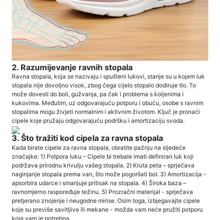
2. Razumijevanje ravnih stopala
Ravna stopala, koja se nazivaju i spušteni lukovi, stanje su u kojem luk
stopala nije dovoljno visok, zbog čega cijelo stopalo dodiruje tlo. To
može dovesti do boli, gužvanja, pa čak i problema s koljenima i
kukovima. Međutim, uz odgovarajuću potporu i obuću, osobe s ravnim
stopalima mogu živjeti normalnim i aktivnim životom. Ključ je pronaći
cipele koje pružaju odgovarajuću podršku i amortizaciju svoda.
3. Što tražiti kod cipela za ravna stopala
Kada birate cipele za ravna stopala, obratite pažnju na sljedeće
značajke: 1) Potpora luku – Cipele bi trebale imati definiran luk koji
podržava prirodnu krivulju vašeg stopala. 2) Kruta peta – sprječava
naginjanje stopala prema van, što može pogoršati bol. 3) Amortizacija -
apsorbira udarce i smanjuje pritisak na stopala. 4) Široka baza –
ravnomjerno raspoređuje težinu. 5) Prozračni materijal - sprječava
pretjerano znojenje i neugodne mirise. Osim toga, izbjegavajte cipele
koje su previše savitljive ili mekane - možda vam neće pružiti potporu
koja vam je potrebna.