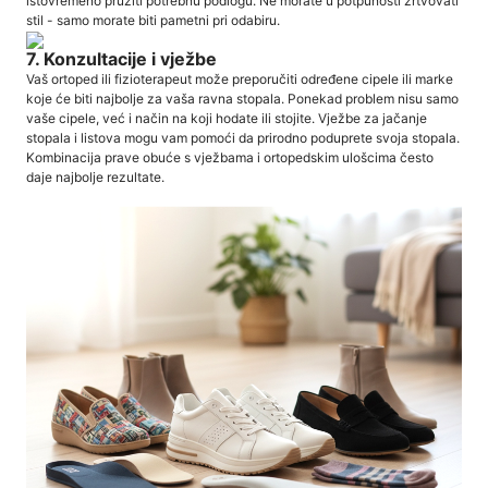
istovremeno pružiti potrebnu podlogu. Ne morate u potpunosti žrtvovati
stil - samo morate biti pametni pri odabiru.
7. Konzultacije i vježbe
Vaš ortoped ili fizioterapeut može preporučiti određene cipele ili marke
koje će biti najbolje za vaša ravna stopala. Ponekad problem nisu samo
vaše cipele, već i način na koji hodate ili stojite. Vježbe za jačanje
stopala i listova mogu vam pomoći da prirodno poduprete svoja stopala.
Kombinacija prave obuće s vježbama i ortopedskim ulošcima često
daje najbolje rezultate.