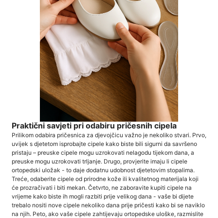
Praktični savjeti pri odabiru pričesnih cipela
Prilikom odabira pričesnica za djevojčicu važno je nekoliko stvari. Prvo,
uvijek s djetetom isprobajte cipele kako biste bili sigurni da savršeno
pristaju – preuske cipele mogu uzrokovati nelagodu tijekom dana, a
preuske mogu uzrokovati trljanje. Drugo, provjerite imaju li cipele
ortopedski uložak - to daje dodatnu udobnost djetetovim stopalima.
Treće, odaberite cipele od prirodne kože ili kvalitetnog materijala koji
će prozračivati ​​i biti mekan. Četvrto, ne zaboravite kupiti cipele na
vrijeme kako biste ih mogli razbiti prije velikog dana - vaše bi dijete
trebalo nositi nove cipele nekoliko dana prije pričesti kako bi se naviklo
na njih. Peto, ako vaše cipele zahtijevaju ortopedske uloške, razmislite