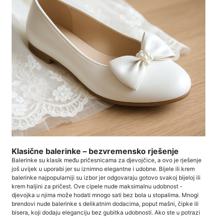
Klasične balerinke – bezvremensko rješenje
Balerinke su klasik među pričesnicama za djevojčice, a ovo je rješenje
još uvijek u uporabi jer su iznimno elegantne i udobne. Bijele ili krem ​​
balerinke najpopularniji su izbor jer odgovaraju gotovo svakoj bijeloj ili
krem ​​haljini za pričest. Ove cipele nude maksimalnu udobnost -
djevojka u njima može hodati mnogo sati bez bola u stopalima. Mnogi
brendovi nude balerinke s delikatnim dodacima, poput mašni, čipke ili
bisera, koji dodaju eleganciju bez gubitka udobnosti. Ako ste u potrazi