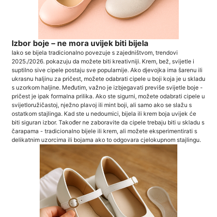
Izbor boje – ne mora uvijek biti bijela
Iako se bijela tradicionalno povezuje s zajedništvom, trendovi
2025./2026. pokazuju da možete biti kreativniji. Krem, bež, svijetle i
suptilno sive cipele postaju sve popularnije. Ako djevojka ima šarenu ili
ukrasnu haljinu za pričest, možete odabrati cipele u boji koja je u skladu
s uzorkom haljine. Međutim, važno je izbjegavati previše svijetle boje -
pričest je ipak formalna prilika. Ako ste sigurni, možete odabrati cipele u
svijetloružičastoj, nježno plavoj ili mint boji, ali samo ako se slažu s
ostatkom stajlinga. Kad ste u nedoumici, bijela ili krem ​​boja uvijek će
biti siguran izbor. Također ne zaboravite da cipele trebaju biti u skladu s
čarapama - tradicionalno bijele ili krem, ali možete eksperimentirati s
delikatnim uzorcima ili bojama ako to odgovara cjelokupnom stajlingu.