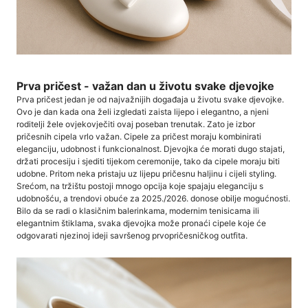
Prva pričest - važan dan u životu svake djevojke
Prva pričest jedan je od najvažnijih događaja u životu svake djevojke.
Ovo je dan kada ona želi izgledati zaista lijepo i elegantno, a njeni
roditelji žele ovjekovječiti ovaj poseban trenutak. Zato je izbor
pričesnih cipela vrlo važan. Cipele za pričest moraju kombinirati
eleganciju, udobnost i funkcionalnost. Djevojka će morati dugo stajati,
držati procesiju i sjediti tijekom ceremonije, tako da cipele moraju biti
udobne. Pritom neka pristaju uz lijepu pričesnu haljinu i cijeli styling.
Srećom, na tržištu postoji mnogo opcija koje spajaju eleganciju s
udobnošću, a trendovi obuće za 2025./2026. donose obilje mogućnosti.
Bilo da se radi o klasičnim balerinkama, modernim tenisicama ili
elegantnim štiklama, svaka djevojka može pronaći cipele koje će
odgovarati njezinoj ideji savršenog prvopričesničkog outfita.