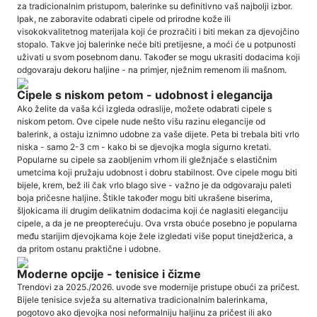
za tradicionalnim pristupom, balerinke su definitivno vaš najbolji izbor.
Ipak, ne zaboravite odabrati cipele od prirodne kože ili
visokokvalitetnog materijala koji će prozračiti i biti mekan za djevojčino
stopalo. Takve joj balerinke neće biti pretijesne, a moći će u potpunosti
uživati ​​u svom posebnom danu. Također se mogu ukrasiti dodacima koji
odgovaraju dekoru haljine - na primjer, nježnim remenom ili mašnom.
Cipele s niskom petom - udobnost i elegancija
Ako želite da vaša kći izgleda odraslije, možete odabrati cipele s
niskom petom. Ove cipele nude nešto višu razinu elegancije od
balerink, a ostaju iznimno udobne za vaše dijete. Peta bi trebala biti vrlo
niska - samo 2-3 cm - kako bi se djevojka mogla sigurno kretati.
Popularne su cipele sa zaobljenim vrhom ili gležnjače s elastičnim
umetcima koji pružaju udobnost i dobru stabilnost. Ove cipele mogu biti
bijele, krem, bež ili čak vrlo blago sive - važno je da odgovaraju paleti
boja pričesne haljine. Štikle također mogu biti ukrašene biserima,
šljokicama ili drugim delikatnim dodacima koji će naglasiti eleganciju
cipele, a da je ne preopterećuju. Ova vrsta obuće posebno je popularna
među starijim djevojkama koje žele izgledati više poput tinejdžerica, a
da pritom ostanu praktične i udobne.
Moderne opcije - tenisice i čizme
Trendovi za 2025./2026. uvode sve modernije pristupe obući za pričest.
Bijele tenisice svježa su alternativa tradicionalnim balerinkama,
pogotovo ako djevojka nosi neformalniju haljinu za pričest ili ako