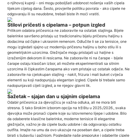
o njihovoj kupnji - oni mogu poboljšati udobnost nošenja vaših cipela
tijekom cijelog dana. Šesto, provjerite politiku povrata - ako cipele ne
odgovaraju ili su neudobne, trebali biste ih moći vratiti.
Stilovi pričesti s cipelama – potpun izgled
Prilikom odabira pričesnica ne zaboravite na ostatak stajlinga. Bijele
balerinke savršeno pristaju uz tradicionalnu bijelu pričesnu haljinu s
dodacima od čipke i ukrasnim remenom. Odlučite li se za tenisice, one
mogu izgledati sjajno uz moderniju pričesnu haljinu u boho stilu ili s
geometrijskim uzorcima. Gležnjače mogu pristajati uz haljine s
izraženijim dekorom ili resicama. Ne zaboravite ni na čarape - bijele
čarape ostaju klasičan izbor, ali možete eksperimentirati sa sitnim
uzorcima ili čipkastim čarapama ako vam pristaje uz ostatak odjeće. Ne
zaboravite na cjelokupan stajling - nakit, frizura i mali buket cvijeća
elementi su koji nadopunjuju elegantan izgled. Cipele bi trebale samo
nadopunjavati cijeli izgled, a ne njegov glavni lik.
Sažetak – sjajan dan u sjajnim cipelama
Odabir pričesnica za djevojčicu je važna odluka, ali ne mora biti
stresna. S tako širokim izborom opcija na tržištu u 2025./2026., svaka
djevojka može pronaći cipele koje su istovremeno lijepe i udobne. Bilo
da odaberete klasične balerinke, moderne tenisice ili elegantne
gležnjače, važno je da cipele budu udobne i da odgovaraju ostatku
outfita. Imajte na umu da ovo ukazuje na poseban dan, a cipele treba
birati s ljubavlju i pažnjom. Pogledajte naše preporuke i odaberite cipele