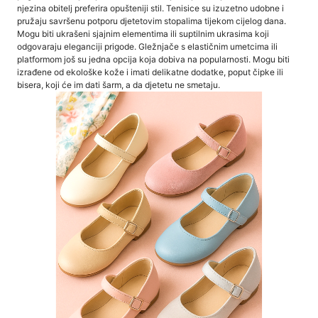
njezina obitelj preferira opušteniji stil. Tenisice su izuzetno udobne i
pružaju savršenu potporu djetetovim stopalima tijekom cijelog dana.
Mogu biti ukrašeni sjajnim elementima ili suptilnim ukrasima koji
odgovaraju eleganciji prigode. Gležnjače s elastičnim umetcima ili
platformom još su jedna opcija koja dobiva na popularnosti. Mogu biti
izrađene od ekološke kože i imati delikatne dodatke, poput čipke ili
bisera, koji će im dati šarm, a da djetetu ne smetaju.