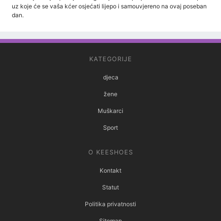
uz koje će se vaša kćer osjećati lijepo i samouvjereno na ovaj poseban
dan.
KATEGORIJE
djeca
žene
Muškarci
Sport
O KEESHOES
Kontakt
Statut
Politika privatnosti
Sitemap