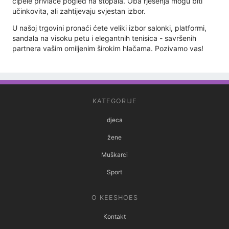
cipele privlače pogled na stopala. Oba rješenja mogu biti
učinkovita, ali zahtijevaju svjestan izbor.
U našoj trgovini pronaći ćete veliki izbor salonki, platformi,
sandala na visoku petu i elegantnih tenisica - savršenih
partnera vašim omiljenim širokim hlačama. Pozivamo vas!
KATEGORIJE
djeca
žene
Muškarci
Sport
O KEESHOES
Kontakt