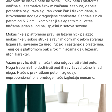
Ako vam se visoke pete ne sviđaju, blok peta i platforma
odlična su alternativa širokim hlačama. Stabilna, debela
potpetica osigurava siguran korak čak i tijekom dana, a
istovremeno dodaje dragocjene centimetre. Sandale s blok
petom od 5-7 cm u kombinaciji s elegantnim culottes
hlačama jedan su od najuspješnijih setova sezone.
Mokasinke s platformom pravi su ležerni hit - palazzo
mokasinke visokog struka s ravnim gornjim dijelom stvaraju
lagani šik, savršene za ured, ručak ili sastanak s prijateljima.
Tenisice s platformom pak širokim hlačama daju ležeran,
ulični karakter.
Važno pravilo: duljina hlača treba odgovarati visini pete.
Noga treba nježno dodirivati ​​pod ili završavati točno iznad
njega. Hlače s prekratkom petom izgledaju
neproporcionalno, a preduge hlače izgledaju nemarno.