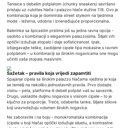
Tenisice s debelim potplatom (chunky sneakers) savršeno
pristaju uz culottes hlače i palazzo hlače dužine 7/8. Ovo je
kombinacija koja je dominirala street styleom na tjednima
mode - ležerna, udobna i iznenađujuće proporcionalna.
Balerinke sa špicastim prstima još su jedna ravna opcija -
osobito u kombinaciji s elegantnim palazzosima. Šiljati vrh
optički izdužuje stopalo i daje sofisticiranost. Ipak,
izbjegavajte teške, zaobljene cipele tipa mokasine s ravnim
potplatom – u kombinaciji sa širokim nogavicama one mogu
učiniti vaša stopala masivnim.
Sažetak – pravila koja vrijedi zapamtiti
Spajanje cipela sa širokim palazzo hlačama vještina je koja
se temelji na nekoliko jednostavnih pravila. Prvo dodajte
visinu – peta, platforma ili debeli potplat vaš su saveznik.
Drugo, uskladite duljinu nogavice s visinom cipele – to je
ključno za proporcije. Treće, odaberite tanke, šiljate stilove
koji uravnotežuju volumen širokih nogavica.
Ne zaboravite i na boju - monokromatska kombinacija
(cipele u boji hlača) optički izdužuje siluetu, a kontrastne