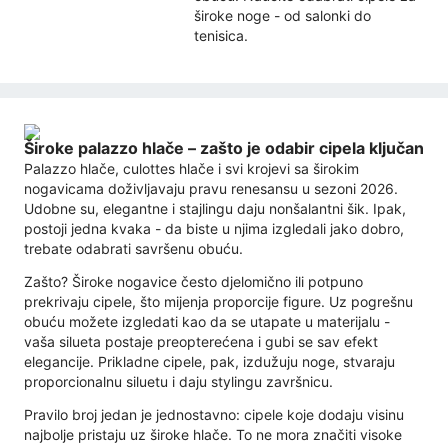
široke noge - od salonki do
tenisica.
Široke palazzo hlače – zašto je odabir cipela ključan
Palazzo hlače, culottes hlače i svi krojevi sa širokim
nogavicama doživljavaju pravu renesansu u sezoni 2026.
Udobne su, elegantne i stajlingu daju nonšalantni šik. Ipak,
postoji jedna kvaka - da biste u njima izgledali jako dobro,
trebate odabrati savršenu obuću.
Zašto? Široke nogavice često djelomično ili potpuno
prekrivaju cipele, što mijenja proporcije figure. Uz pogrešnu
obuću možete izgledati kao da se utapate u materijalu -
vaša silueta postaje preopterećena i gubi se sav efekt
elegancije. Prikladne cipele, pak, izdužuju noge, stvaraju
proporcionalnu siluetu i daju stylingu završnicu.
Pravilo broj jedan je jednostavno: cipele koje dodaju visinu
najbolje pristaju uz široke hlače. To ne mora značiti visoke