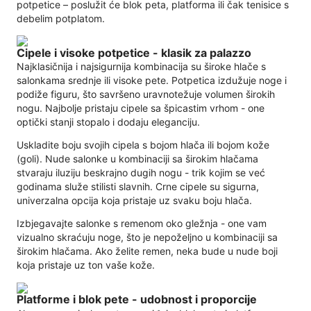
potpetice – poslužit će blok peta, platforma ili čak tenisice s
debelim potplatom.
Cipele i visoke potpetice - klasik za palazzo
Najklasičnija i najsigurnija kombinacija su široke hlače s
salonkama srednje ili visoke pete. Potpetica izdužuje noge i
podiže figuru, što savršeno uravnotežuje volumen širokih
nogu. Najbolje pristaju cipele sa špicastim vrhom - one
optički stanji stopalo i dodaju eleganciju.
Uskladite boju svojih cipela s bojom hlača ili bojom kože
(goli). Nude salonke u kombinaciji sa širokim hlačama
stvaraju iluziju beskrajno dugih nogu - trik kojim se već
godinama služe stilisti slavnih. Crne cipele su sigurna,
univerzalna opcija koja pristaje uz svaku boju hlača.
Izbjegavajte salonke s remenom oko gležnja - one vam
vizualno skraćuju noge, što je nepoželjno u kombinaciji sa
širokim hlačama. Ako želite remen, neka bude u nude boji
koja pristaje uz ton vaše kože.
Platforme i blok pete - udobnost i proporcije