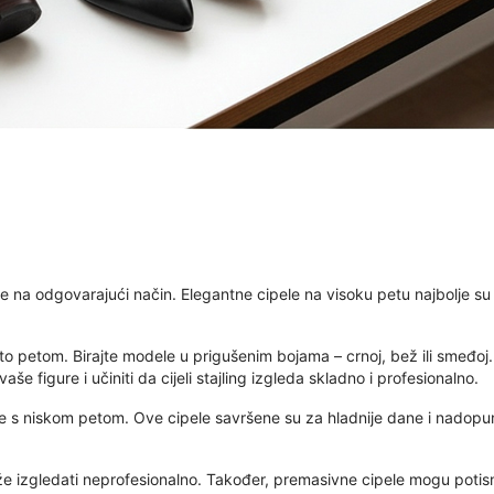
ate na odgovarajući način. Elegantne cipele na visoku petu najbolje su 
etto petom. Birajte modele u prigušenim bojama – crnoj, bež ili smeđoj
e figure i učiniti da cijeli stajling izgleda skladno i profesionalno.
e s niskom petom. Ove cipele savršene su za hladnije dane i nadopun
 izgledati neprofesionalno. Također, premasivne cipele mogu potisnut