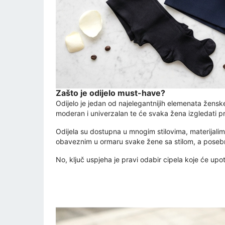
Zašto je odijelo must-have?
Odijelo je jedan od najelegantnijih elemenata ženske
moderan i univerzalan te će svaka žena izgledati pr
Odijela su dostupna u mnogim stilovima, materijalima
obaveznim u ormaru svake žene sa stilom, a posebno 
No, ključ uspjeha je pravi odabir cipela koje će upotp