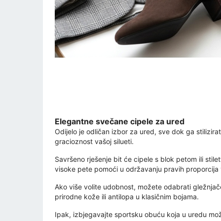
Elegantne svečane cipele za ured
Odijelo je odličan izbor za ured, sve dok ga stilizir
gracioznost vašoj silueti.
Savršeno rješenje bit će cipele s blok petom ili stil
visoke pete pomoći u održavanju pravih proporcija vaš
Ako više volite udobnost, možete odabrati gležnjač
prirodne kože ili antilopa u klasičnim bojama.
Ipak, izbjegavajte sportsku obuću koja u uredu može