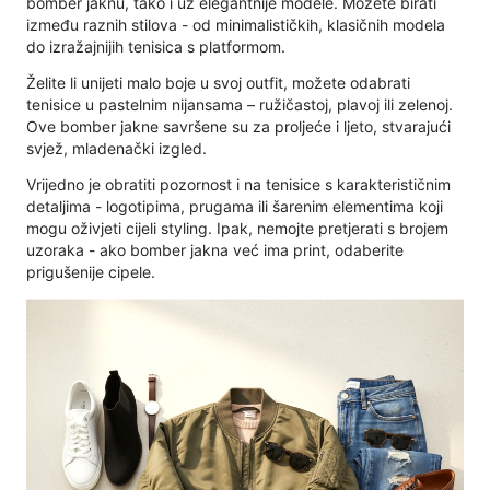
bomber jaknu, tako i uz elegantnije modele. Možete birati
između raznih stilova - od minimalističkih, klasičnih modela
do izražajnijih tenisica s platformom.
Želite li unijeti malo boje u svoj outfit, možete odabrati
tenisice u pastelnim nijansama – ružičastoj, plavoj ili zelenoj.
Ove bomber jakne savršene su za proljeće i ljeto, stvarajući
svjež, mladenački izgled.
Vrijedno je obratiti pozornost i na tenisice s karakterističnim
detaljima - logotipima, prugama ili šarenim elementima koji
mogu oživjeti cijeli styling. Ipak, nemojte pretjerati s brojem
uzoraka - ako bomber jakna već ima print, odaberite
prigušenije cipele.