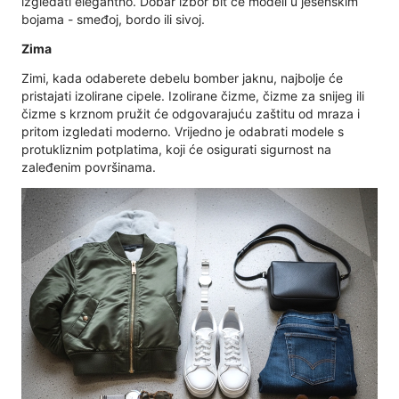
izgledati elegantno. Dobar izbor bit će modeli u jesenskim
bojama - smeđoj, bordo ili sivoj.
Zima
Zimi, kada odaberete debelu bomber jaknu, najbolje će
pristajati izolirane cipele. Izolirane čizme, čizme za snijeg ili
čizme s krznom pružit će odgovarajuću zaštitu od mraza i
pritom izgledati moderno. Vrijedno je odabrati modele s
protukliznim potplatima, koji će osigurati sigurnost na
zaleđenim površinama.