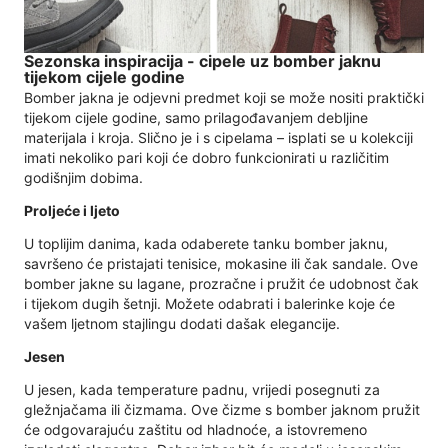
Sezonska inspiracija - cipele uz bomber jaknu
tijekom cijele godine
Bomber jakna je odjevni predmet koji se može nositi praktički
tijekom cijele godine, samo prilagođavanjem debljine
materijala i kroja. Slično je i s cipelama – isplati se u kolekciji
imati nekoliko pari koji će dobro funkcionirati u različitim
godišnjim dobima.
Proljeće i ljeto
U toplijim danima, kada odaberete tanku bomber jaknu,
savršeno će pristajati tenisice, mokasine ili čak sandale. Ove
bomber jakne su lagane, prozračne i pružit će udobnost čak
i tijekom dugih šetnji. Možete odabrati i balerinke koje će
vašem ljetnom stajlingu dodati dašak elegancije.
Jesen
U jesen, kada temperature padnu, vrijedi posegnuti za
gležnjačama ili čizmama. Ove čizme s bomber jaknom pružit
će odgovarajuću zaštitu od hladnoće, a istovremeno