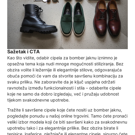
Sažetak i CTA
Kao što vidite, odabir cipela za bomber jaknu iznimno je
opsežna tema koja nudi mnoge mogućnosti stiliziranja. Bez
obzira volite li ležernije ili elegantnije stilove, odgovarajuća
obuća pomoći će vam da stvorite savršenu kombinaciju za
svaku priliku. Ne zaboravite da je ključ uspjeha održati
ravnotežu između funkcionalnosti i stila – odaberite cipele
koje ne samo da dobro izgledaju, već i pružaju udobnost
tijekom svakodnevne upotrebe.
Tražite li savršene cipele koje ćete nositi uz bomber jaknu,
pogledajte ponudu u našoj online trgovini. Tamo ćete pronaći
veliki izbor modela koji će biti savršeni kako za svakodnevnu
upotrebu tako i za elegantnije prilike. Bez obzira birate li
tenisice, loaferice, gležnjače ili elegantne cipele, sigurno ćete