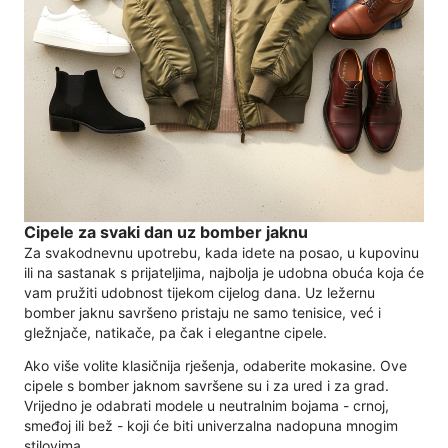
Cipele za svaki dan uz bomber jaknu
Za svakodnevnu upotrebu, kada idete na posao, u kupovinu
ili na sastanak s prijateljima, najbolja je udobna obuća koja će
vam pružiti udobnost tijekom cijelog dana. Uz ležernu
bomber jaknu savršeno pristaju ne samo tenisice, već i
gležnjače, natikače, pa čak i elegantne cipele.
Ako više volite klasičnija rješenja, odaberite mokasine. Ove
cipele s bomber jaknom savršene su i za ured i za grad.
Vrijedno je odabrati modele u neutralnim bojama - crnoj,
smeđoj ili bež - koji će biti univerzalna nadopuna mnogim
stilovima.