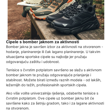
Cipele s bomber jaknom za aktivnosti
Bomber jakna je savršen izbor za aktivnosti na otvorenom -
hodanje, planinarenje ili čak lagano planinarenje. U takvim
situacijama sportske cipele su najbolje jer pružaju
odgovarajuću zaštitu i udobnost.
Tenisice s čvrstim potplatom savršeno se slažu s aktivnom
bomber jaknom te pružaju odgovarajuće prianjanje i
stabilnost. Možete birati između raznih modela - od lakših,
ležernijih do težih, profesionalnih sportskih cipela.
Ako više volite univerzalnija rješenja, odaberite tenisice s
čvrstim potplatom. Ove cipele uz bomber jaknu bit će
savršene kako za šetnju gradom, tako i za lagane aktivnosti
na otvorenom.