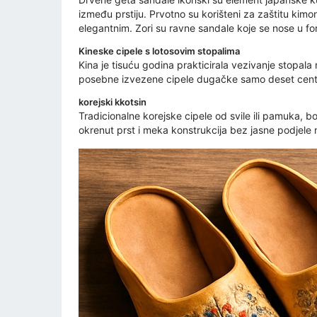
između prstiju. Prvotno su korišteni za zaštitu kimon
elegantnim. Zori su ravne sandale koje se nose u for
Kineske cipele s lotosovim stopalima
Kina je tisuću godina prakticirala vezivanje stopala
posebne izvezene cipele dugačke samo deset centime
korejski kkotsin
Tradicionalne korejske cipele od svile ili pamuka, 
okrenut prst i meka konstrukcija bez jasne podjele n