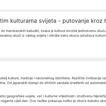
čitim kulturama svijeta - putovanje kroz
do marokanskih babuški, svaka je kultura stvorila jedinstvenu obuću pr
onalnoj obući iz cijelog svijeta i otkrijte kako obuća odražava kulturni
lj kulture, tradicije i nacionalnog identiteta. Različite civilizacije r
ajima. Od japanskih klompi do afričkih sandala izrađenih od automobi
amo geografske uvjete, već i kulturne vrijednosti i društvenu hijerarhi
nogama cijeli dan. Ove razlike pokazuju koliko je obuća duboko ukor