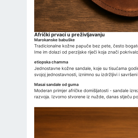
Afrički prvaci u preživljavanju
Marokanske babuške
Tradicionalne kožne papuče bez pete, često bogato
Ime im dolazi od perzijske riječi koja znači pokrival
etiopska chamma
Jednostavne kožne sandale, koje su tisućama godina n
svojoj jednostavnosti, iznimno su izdržljivi i savrše
Masai sandale od guma
Moderan primjer afričke domišljatosti - sandale izrez
razvoja. Izvorno stvorene iz nužde, danas stječu po