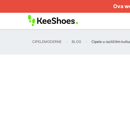
Ova we
CIPELEMODERNE
BLOG
Cipele u različitim kult