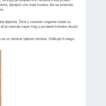
etara, tjerajući vrlo male korake, što se smatralo
me.
trala lijepima. Žene s vezanim nogama nosile su
je ostavila trajan trag u povijesti kineske obuće.
su se uz hanbok tijekom obreda. Odlikuje ih blago