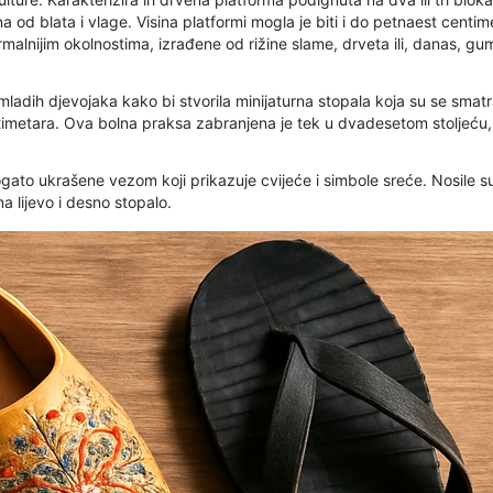
a od blata i vlage. Visina platformi mogla je biti i do petnaest centim
malnijim okolnostima, izrađene od rižine slame, drveta ili, danas, gu
 mladih djevojaka kako bi stvorila minijaturna stopala koja su se sma
tara. Ova bolna praksa zabranjena je tek u dvadesetom stoljeću, ali 
bogato ukrašene vezom koji prikazuje cvijeće i simbole sreće. Nosile 
a lijevo i desno stopalo.