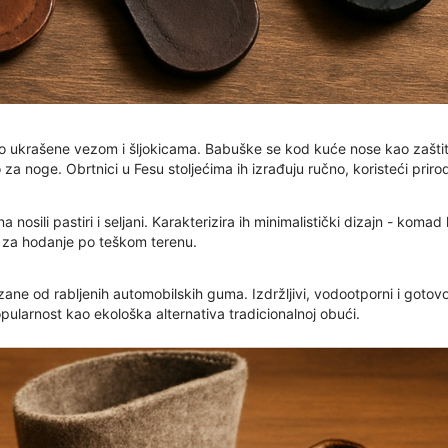
 ukrašene vezom i šljokicama. Babuške se kod kuće nose kao zaštita 
o za noge. Obrtnici u Fesu stoljećima ih izrađuju ručno, koristeći priro
osili pastiri i seljani. Karakterizira ih minimalistički dizajn - kom
ni za hodanje po teškom terenu.
ane od rabljenih automobilskih guma. Izdržljivi, vodootporni i gotovo n
pularnost kao ekološka alternativa tradicionalnoj obući.