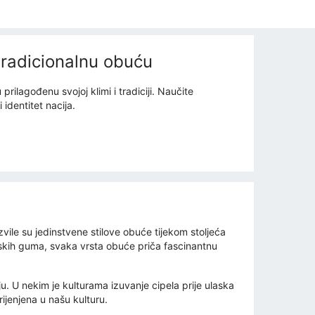
 tradicionalnu obuću
ilagođenu svojoj klimi i tradiciji. Naučite
 identitet nacija.
azvile su jedinstvene stilove obuće tijekom stoljeća
lskih guma, svaka vrsta obuće priča fascinantnu
ju. U nekim je kulturama izuvanje cipela prije ulaska
ijenjena u našu kulturu.