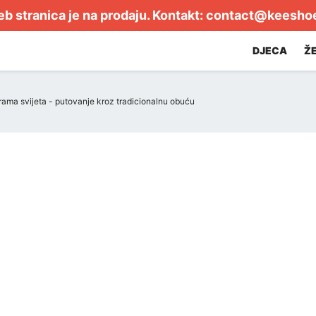
b stranica je na prodaju. Kontakt:
contact@keesho
DJECA
Ž
urama svijeta - putovanje kroz tradicionalnu obuću