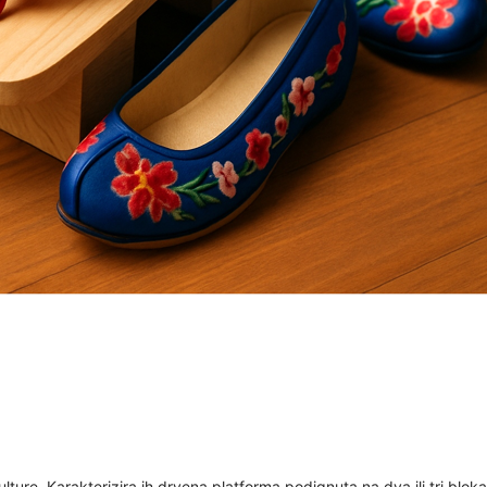
ure. Karakterizira ih drvena platforma podignuta na dva ili tri bloka