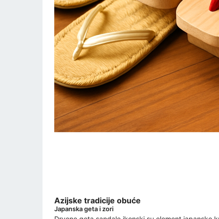
Azijske tradicije obuće
Japanska geta i zori
Drvene geta sandale ikonski su element japanske kult