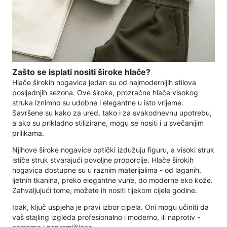
Zašto se isplati nositi široke hlače?
Hlače širokih nogavica jedan su od najmodernijih stilova
posljednjih sezona. Ove široke, prozračne hlače visokog
struka iznimno su udobne i elegantne u isto vrijeme.
Savršene su kako za ured, tako i za svakodnevnu upotrebu,
a ako su prikladno stilizirane, mogu se nositi i u svečanijim
prilikama.
Njihove široke nogavice optički izdužuju figuru, a visoki struk
ističe struk stvarajući povoljne proporcije. Hlače širokih
nogavica dostupne su u raznim materijalima - od laganih,
ljetnih tkanina, preko elegantne vune, do moderne eko kože.
Zahvaljujući tome, možete ih nositi tijekom cijele godine.
Ipak, ključ uspjeha je pravi izbor cipela. Oni mogu učiniti da
vaš stajling izgleda profesionalno i moderno, ili naprotiv -