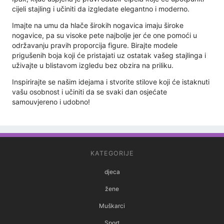
cijeli stajling i učiniti da izgledate elegantno i moderno.
Imajte na umu da hlače širokih nogavica imaju široke
nogavice, pa su visoke pete najbolje jer će one pomoći u
održavanju pravih proporcija figure. Birajte modele
prigušenih boja koji će pristajati uz ostatak vašeg stajlinga i
uživajte u blistavom izgledu bez obzira na priliku.
Inspirirajte se našim idejama i stvorite stilove koji će istaknuti
vašu osobnost i učiniti da se svaki dan osjećate
samouvjereno i udobno!
KATEGORIJE
djeca
žene
Muškarci
Sport