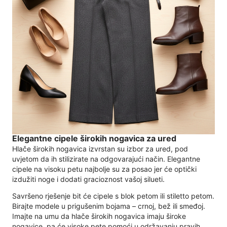
Elegantne cipele širokih nogavica za ured
Hlače širokih nogavica izvrstan su izbor za ured, pod
uvjetom da ih stilizirate na odgovarajući način. Elegantne
cipele na visoku petu najbolje su za posao jer će optički
izdužiti noge i dodati gracioznost vašoj silueti.
Savršeno rješenje bit će cipele s blok petom ili stiletto petom.
Birajte modele u prigušenim bojama – crnoj, bež ili smeđoj.
Imajte na umu da hlače širokih nogavica imaju široke
nogavice, pa će visoke pete pomoći u održavanju pravih