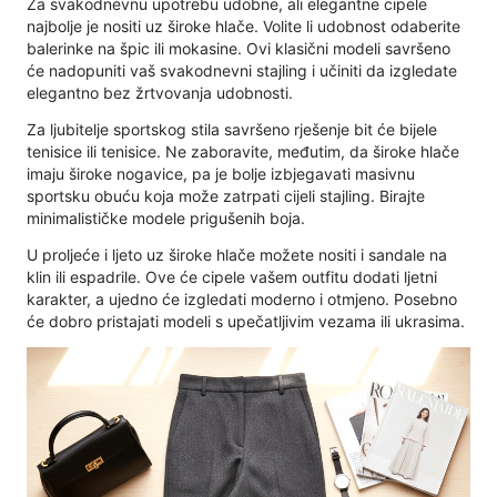
Za svakodnevnu upotrebu udobne, ali elegantne cipele
najbolje je nositi uz široke hlače. Volite li udobnost odaberite
balerinke na špic ili mokasine. Ovi klasični modeli savršeno
će nadopuniti vaš svakodnevni stajling i učiniti da izgledate
elegantno bez žrtvovanja udobnosti.
Za ljubitelje sportskog stila savršeno rješenje bit će bijele
tenisice ili tenisice. Ne zaboravite, međutim, da široke hlače
imaju široke nogavice, pa je bolje izbjegavati masivnu
sportsku obuću koja može zatrpati cijeli stajling. Birajte
minimalističke modele prigušenih boja.
U proljeće i ljeto uz široke hlače možete nositi i sandale na
klin ili espadrile. Ove će cipele vašem outfitu dodati ljetni
karakter, a ujedno će izgledati moderno i otmjeno. Posebno
će dobro pristajati modeli s upečatljivim vezama ili ukrasima.