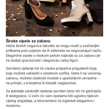
Široke cipele za zabavu
Hlače širokih nogavica također se mogu nositi u svečanijim
prilikama pod uvjetom da ih stilizirate na odgovarajući način.
Elegantne cipele s visokom petom najbolje su za zabavu jer
će dodati gracioznost i eleganciju vašoj figuri.
Savršeno rješenje bit će visoke potpetice prigušenih boja
koje možete uskladiti s ostatkom outfita. Idete li na večernju
zabavu, možete odabrati modele s upečatljivim ukrasima -
na primjer, s kristalima ili metalik naglascima.
Za ljubitelje udobnijih rješenja savršen izbor bit će gležnjače
ili wedgesice. U ovim će vam cipelama biti ugodno tijekom
cijelog događaja, a istovremeno će izgledati elegantno i
moderno.