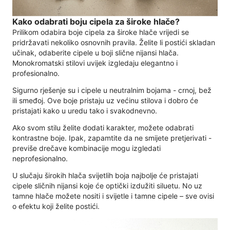
Kako odabrati boju cipela za široke hlače?
Prilikom odabira boje cipela za široke hlače vrijedi se
pridržavati nekoliko osnovnih pravila. Želite li postići skladan
učinak, odaberite cipele u boji slične nijansi hlača.
Monokromatski stilovi uvijek izgledaju elegantno i
profesionalno.
Sigurno rješenje su i cipele u neutralnim bojama - crnoj, bež
ili smeđoj. Ove boje pristaju uz većinu stilova i dobro će
pristajati kako u uredu tako i svakodnevno.
Ako svom stilu želite dodati karakter, možete odabrati
kontrastne boje. Ipak, zapamtite da ne smijete pretjerivati ​​-
previše drečave kombinacije mogu izgledati
neprofesionalno.
U slučaju širokih hlača svijetlih boja najbolje će pristajati
cipele sličnih nijansi koje će optički izdužiti siluetu. No uz
tamne hlače možete nositi i svijetle i tamne cipele – sve ovisi
o efektu koji želite postići.