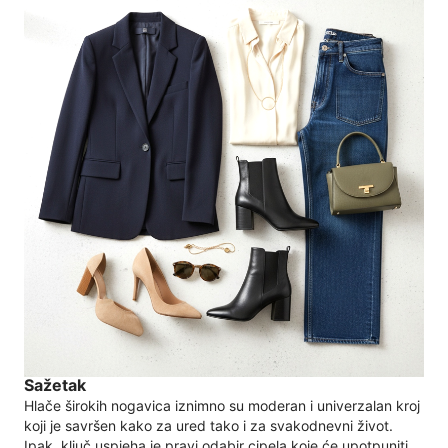
Sažetak
Hlače širokih nogavica iznimno su moderan i univerzalan kroj
koji je savršen kako za ured tako i za svakodnevni život.
Ipak, ključ uspjeha je pravi odabir cipela koje će upotpuniti