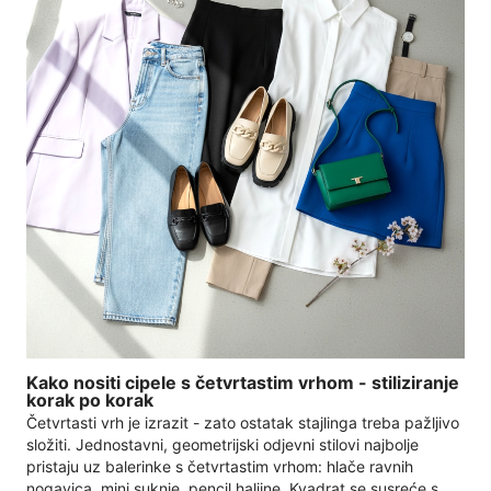
Kako nositi cipele s četvrtastim vrhom - stiliziranje
korak po korak
Četvrtasti vrh je izrazit - zato ostatak stajlinga treba pažljivo
složiti. Jednostavni, geometrijski odjevni stilovi najbolje
pristaju uz balerinke s četvrtastim vrhom: hlače ravnih
nogavica, mini suknje, pencil haljine. Kvadrat se susreće s