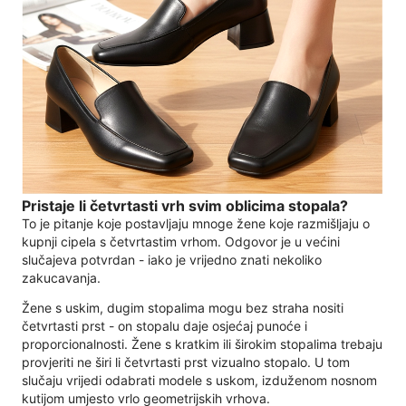
Pristaje li četvrtasti vrh svim oblicima stopala?
To je pitanje koje postavljaju mnoge žene koje razmišljaju o
kupnji cipela s četvrtastim vrhom. Odgovor je u većini
slučajeva potvrdan - iako je vrijedno znati nekoliko
zakucavanja.
Žene s uskim, dugim stopalima mogu bez straha nositi
četvrtasti prst - on stopalu daje osjećaj punoće i
proporcionalnosti. Žene s kratkim ili širokim stopalima trebaju
provjeriti ne širi li četvrtasti prst vizualno stopalo. U tom
slučaju vrijedi odabrati modele s uskom, izduženom nosnom
kutijom umjesto vrlo geometrijskih vrhova.