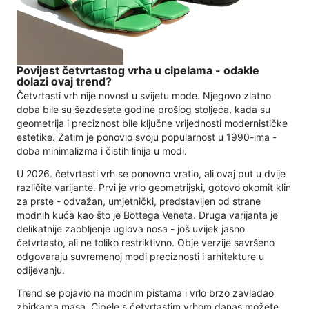
Povijest četvrtastog vrha u cipelama - odakle
dolazi ovaj trend?
Četvrtasti vrh nije novost u svijetu mode. Njegovo zlatno
doba bile su šezdesete godine prošlog stoljeća, kada su
geometrija i preciznost bile ključne vrijednosti modernističke
estetike. Zatim je ponovio svoju popularnost u 1990-ima -
doba minimalizma i čistih linija u modi.
U 2026. četvrtasti vrh se ponovno vratio, ali ovaj put u dvije
različite varijante. Prvi je vrlo geometrijski, gotovo okomit klin
za prste - odvažan, umjetnički, predstavljen od strane
modnih kuća kao što je Bottega Veneta. Druga varijanta je
delikatnije zaobljenje uglova nosa - još uvijek jasno
četvrtasto, ali ne toliko restriktivno. Obje verzije savršeno
odgovaraju suvremenoj modi preciznosti i arhitekture u
odijevanju.
Trend se pojavio na modnim pistama i vrlo brzo zavladao
zbirkama masa. Cipele s četvrtastim vrhom danas možete