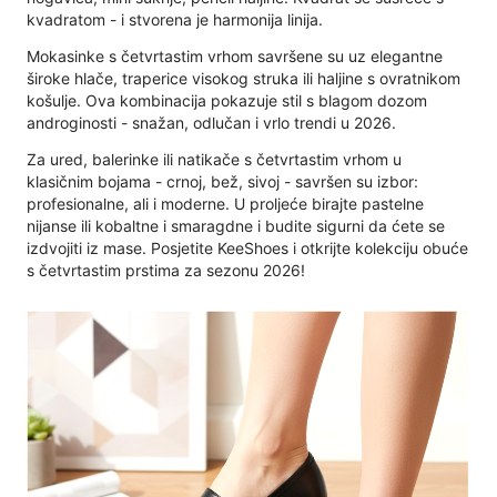
kvadratom - i stvorena je harmonija linija.
Mokasinke s četvrtastim vrhom savršene su uz elegantne
široke hlače, traperice visokog struka ili haljine s ovratnikom
košulje. Ova kombinacija pokazuje stil s blagom dozom
androginosti - snažan, odlučan i vrlo trendi u 2026.
Za ured, balerinke ili natikače s četvrtastim vrhom u
klasičnim bojama - crnoj, bež, sivoj - savršen su izbor:
profesionalne, ali i moderne. U proljeće birajte pastelne
nijanse ili kobaltne i smaragdne i budite sigurni da ćete se
izdvojiti iz mase. Posjetite KeeShoes i otkrijte kolekciju obuće
s četvrtastim prstima za sezonu 2026!