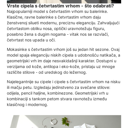
Vrste cipela s četvrtastim vrhom - što odabrati?
Najpopularniji model s četvrtastim vrhom su balerinke.
Klasične, ravne balerinke s četvrtastim vrhom daju
ženstvenoj silueti modernu, preciznu eleganciju. Zahvaljujući
četvrtastom obliku nosa, optički uravnotežuju figuru,
posebno žena s dugim nogama - vitak nos se razvlači,
četvrtast nos upada u oči.
Mokasinke s četvrtastim vrhom još su jedan hit sezone. Ovaj
model spaja eleganciju niskih cipela s udobnošću natikača, a
geometrijski vrh im daje nesvakidašnji karakter. Dostupni u
verzijama od kože, antilopa i eko-kože, pristaju uz mnoge
različite stilove - od uredskog do ležernog.
Najelegantnije su cipele i cipele s četvrtastim vrhom na nisku
ili mačju petu. Izgledaju jedinstveno za svečane stilove:
odijela, pencil haljine, kombinezone. Geometrijski vrh u
kombinaciji s tankom petom stvara ravnotežu između
klasičnog i modernog.