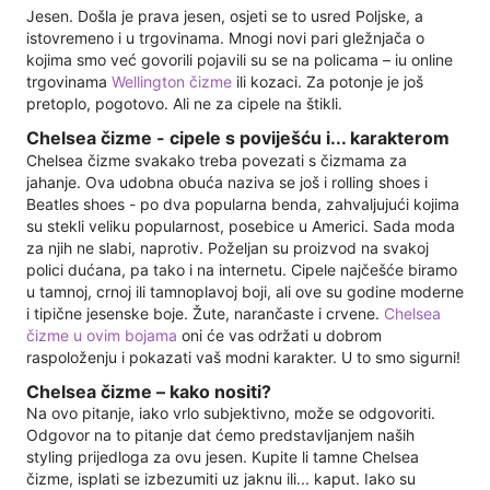
Jesen. Došla je prava jesen, osjeti se to usred Poljske, a
istovremeno i u trgovinama. Mnogi novi pari gležnjača o
kojima smo već govorili pojavili su se na policama – iu online
trgovinama
Wellington čizme
ili kozaci. Za potonje je još
pretoplo, pogotovo. Ali ne za cipele na štikli.
Chelsea čizme - cipele s poviješću i... karakterom
Chelsea čizme svakako treba povezati s čizmama za
jahanje. Ova udobna obuća naziva se još i rolling shoes i
Beatles shoes - po dva popularna benda, zahvaljujući kojima
su stekli veliku popularnost, posebice u Americi. Sada moda
za njih ne slabi, naprotiv. Poželjan su proizvod na svakoj
polici dućana, pa tako i na internetu. Cipele najčešće biramo
u tamnoj, crnoj ili tamnoplavoj boji, ali ove su godine moderne
i tipične jesenske boje. Žute, narančaste i crvene.
Chelsea
čizme u ovim bojama
oni će vas održati u dobrom
raspoloženju i pokazati vaš modni karakter. U to smo sigurni!
Chelsea čizme – kako nositi?
Na ovo pitanje, iako vrlo subjektivno, može se odgovoriti.
Odgovor na to pitanje dat ćemo predstavljanjem naših
styling prijedloga za ovu jesen. Kupite li tamne Chelsea
čizme, isplati se izbezumiti uz jaknu ili... kaput. Iako su