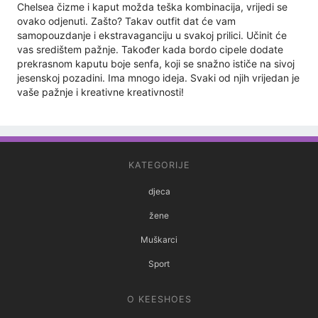
Chelsea čizme i kaput možda teška kombinacija, vrijedi se
ovako odjenuti. Zašto? Takav outfit dat će vam
samopouzdanje i ekstravaganciju u svakoj prilici. Učinit će
vas središtem pažnje. Također kada bordo cipele dodate
prekrasnom kaputu boje senfa, koji se snažno ističe na sivoj
jesenskoj pozadini. Ima mnogo ideja. Svaki od njih vrijedan je
vaše pažnje i kreativne kreativnosti!
KATEGORIJE
djeca
žene
Muškarci
Sport
O KEESHOES