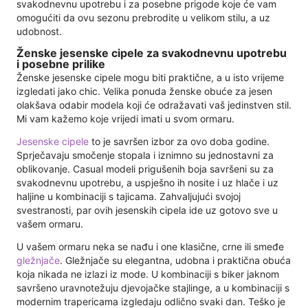
svakodnevnu upotrebu i za posebne prigode koje će vam
omogućiti da ovu sezonu prebrodite u velikom stilu, a uz
udobnost.
Ženske jesenske cipele za svakodnevnu upotrebu
i posebne prilike
Ženske jesenske cipele mogu biti praktične, a u isto vrijeme
izgledati jako chic. Velika ponuda ženske obuće za jesen
olakšava odabir modela koji će odražavati vaš jedinstven stil.
Mi vam kažemo koje vrijedi imati u svom ormaru.
Jesenske cipele
to je savršen izbor za ovo doba godine.
Sprječavaju smočenje stopala i iznimno su jednostavni za
oblikovanje. Casual modeli prigušenih boja savršeni su za
svakodnevnu upotrebu, a uspješno ih nosite i uz hlače i uz
haljine u kombinaciji s tajicama. Zahvaljujući svojoj
svestranosti, par ovih jesenskih cipela ide uz gotovo sve u
vašem ormaru.
U vašem ormaru neka se nađu i one klasične, crne ili smeđe
gležnjače
. Gležnjače su elegantna, udobna i praktična obuća
koja nikada ne izlazi iz mode. U kombinaciji s biker jaknom
savršeno uravnotežuju djevojačke stajlinge, a u kombinaciji s
modernim trapericama izgledaju odlično svaki dan. Teško je