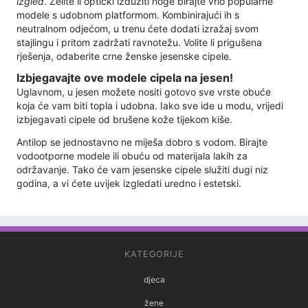
izgled
. Želite li optički izdužiti noge birajte vrlo popularne
modele s udobnom platformom. Kombinirajući ih s
neutralnom odjećom, u trenu ćete dodati izražaj svom
stajlingu i pritom zadržati ravnotežu. Volite li prigušena
rješenja, odaberite crne ženske jesenske cipele.
Izbjegavajte ove modele cipela na jesen!
Uglavnom, u jesen možete nositi gotovo sve vrste obuće
koja će vam biti topla i udobna. Iako sve ide u modu, vrijedi
izbjegavati cipele od brušene kože tijekom kiše.
Antilop se jednostavno ne miješa dobro s vodom. Birajte
vodootporne modele ili obuću od materijala lakih za
održavanje. Tako će vam jesenske cipele služiti dugi niz
godina, a vi ćete uvijek izgledati uredno i estetski.
KATEGORIJE
djeca
žene