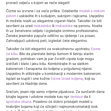
pronaći odjeću s kojom se neće slagati!
Čizme su izvrsne i za veće prilike. Odaberite
modeli s niskom
petom
i uskladite ih s košuljom, suknjom i tajicama. Uspješno
ih možete nositi uz elegantne cigaret hlače. Također će biti
savršeni za ured
mokasinke
ili
mokasinke
na peronu. Nosite
ih uz ženstveno odijelo i izgledajte iznimno profesionalno.
Ženske jesenske papuče odlično su rješenje i za posao.
Zahvaljujući udobnoj peti, izgledat ćete elegantno.
Također će biti elegantni za svakodnevnu upotrebu
čizme
za kišu
. Bilo da planirate šetnju šumom ili šetnju starim
gradom, potreban vam je par čvrstih cipela koje mogu
izdržati i blato i jaku kišu. Kombinirajte ih sa slatkim
balonerom i čarapama do koljena u prigušenoj nijansi.
Uspješno ih stilizirajte u kombinaciji s modernim balonerom.
Isplati se kupiti i one kožne
čizme iznad koljena
, koji su
savršeni za hladnije dane.
Srećom, jesen nije samo vrijeme pljuskova. Za sunčanih dana
birajte lagane i udobne modele kao npr
tenisice
da li
sportska obuća
. Posebno će dobro pristajati modeli u
hrabrijim bojama koji će oživjeti i najmonokromatskiji look