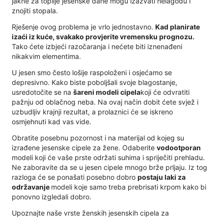
jakne za toplije jesenske dane mogu izazvati nelagodu i
znojiti stopala.
Rješenje ovog problema je vrlo jednostavno.
Kad planirate
izaći iz kuće, svakako provjerite vremensku prognozu.
Tako ćete izbjeći razočaranja i nećete biti iznenađeni
nikakvim elementima.
U jesen smo često lošije raspoloženi i osjećamo se
depresivno. Kako biste poboljšali svoje blagostanje,
usredotočite se na
šareni modeli cipela
koji će odvratiti
pažnju od oblačnog neba. Na ovaj način dobit ćete svjež i
uzbudljiv krajnji rezultat, a prolaznici će se iskreno
osmjehnuti kad vas vide.
Obratite posebnu pozornost i na materijal od kojeg su
izrađene jesenske cipele za žene. Odaberite
vodootporan
modeli koji će vaše prste održati suhima i spriječiti prehladu.
Ne zaboravite da se u jesen cipele mnogo brže prljaju. Iz tog
razloga će se ponašati posebno dobro
postaju laki za
održavanje
modeli koje samo treba prebrisati krpom kako bi
ponovno izgledali dobro.
Upoznajte naše vrste ženskih jesenskih cipela za