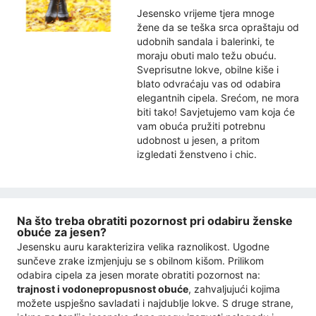
Jesensko vrijeme tjera mnoge
žene da se teška srca opraštaju od
udobnih sandala i balerinki, te
moraju obuti malo težu obuću.
Sveprisutne lokve, obilne kiše i
blato odvraćaju vas od odabira
elegantnih cipela. Srećom, ne mora
biti tako! Savjetujemo vam koja će
vam obuća pružiti potrebnu
udobnost u jesen, a pritom
izgledati ženstveno i chic.
Na što treba obratiti pozornost pri odabiru ženske
obuće za jesen?
Jesensku auru karakterizira velika raznolikost. Ugodne
sunčeve zrake izmjenjuju se s obilnom kišom. Prilikom
odabira cipela za jesen morate obratiti pozornost na:
trajnost i vodonepropusnost obuće
, zahvaljujući kojima
možete uspješno savladati i najdublje lokve. S druge strane,