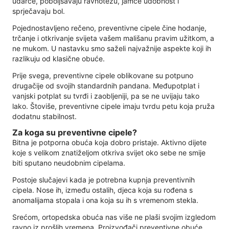
udarce, poboljšavaju ravnotežu, jamče udobnost i
sprječavaju bol.
Pojednostavljeno rečeno, preventivne cipele čine hodanje,
trčanje i otkrivanje svijeta vašem mališanu pravim užitkom, a
ne mukom. U nastavku smo saželi najvažnije aspekte koji ih
razlikuju od klasične obuće.
Prije svega, preventivne cipele oblikovane su potpuno
drugačije od svojih standardnih pandana. Međupotplat i
vanjski potplat su tvrđi i zaobljeniji, pa se ne uvijaju tako
lako. Štoviše, preventivne cipele imaju tvrdu petu koja pruža
dodatnu stabilnost.
Za koga su preventivne cipele?
Bitna je potporna obuća koja dobro pristaje. Aktivno dijete
koje s velikom znatiželjom otkriva svijet oko sebe ne smije
biti sputano neudobnim cipelama.
Postoje slučajevi kada je potrebna kupnja preventivnih
cipela. Nose ih, između ostalih, djeca koja su rođena s
anomalijama stopala i ona koja su ih s vremenom stekla.
Srećom, ortopedska obuća nas više ne plaši svojim izgledom
ravno iz prošlih vremena. Proizvođači preventivne obuće