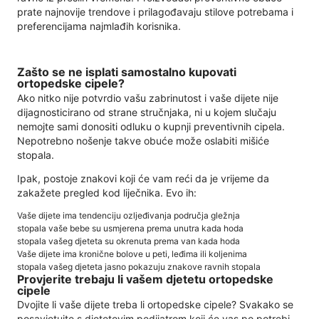
prate najnovije trendove i prilagođavaju stilove potrebama i
preferencijama najmlađih korisnika.
Zašto se ne isplati samostalno kupovati
ortopedske cipele?
Ako nitko nije potvrdio vašu zabrinutost i vaše dijete nije
dijagnosticirano od strane stručnjaka, ni u kojem slučaju
nemojte sami donositi odluku o kupnji preventivnih cipela.
Nepotrebno nošenje takve obuće može oslabiti mišiće
stopala.
Ipak, postoje znakovi koji će vam reći da je vrijeme da
zakažete pregled kod liječnika. Evo ih:
Vaše dijete ima tendenciju ozljeđivanja područja gležnja
stopala vaše bebe su usmjerena prema unutra kada hoda
stopala vašeg djeteta su okrenuta prema van kada hoda
Vaše dijete ima kronične bolove u peti, leđima ili koljenima
stopala vašeg djeteta jasno pokazuju znakove ravnih stopala
Provjerite trebaju li vašem djetetu ortopedske
cipele
Dvojite li vaše dijete treba li ortopedske cipele? Svakako se
posavjetujte s djetetovim pedijatrom koji će vas po potrebi