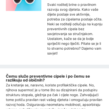
Svaki roditelj brine o pravilnom
razvoju svog djeteta. Kako vaše
dijete postaje sve aktivnije,
potreba za cipelama postaje očita.
Neki se roditelji odlučuju na kupnju
preventivnih cipela bez
savjetovanja sa stručnjakom.
Uostalom, kaže se da je bolje
spriječiti nego liječiti. Pitate se je li
to stvarno potrebno? Dajemo vam
savjet!
Čemu služe preventivne cipele i po čemu se
razlikuju od običnih?
Za kretanje se, naravno, koriste profilaktičke cipele. No,
njihova supermoć je u tome što su dizajnirani da podupiru
strukturu stopala, gležnja pa čak i cijele noge. Zahvaljujući
tome potiču pravilan rast vašeg djeteta i omogućuju pravilan
razvoj hoda. Osiguravaju neometanu mobilnost, apsorbiraju