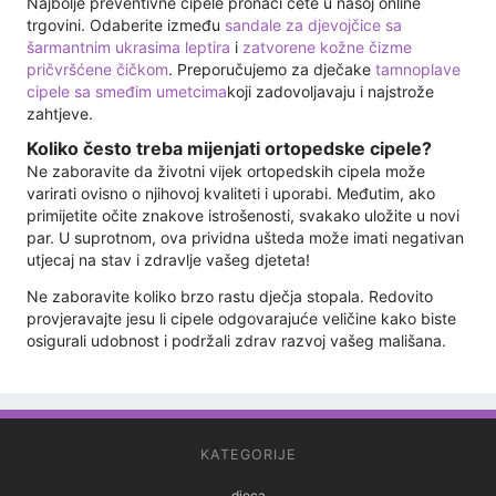
Najbolje preventivne cipele pronaći ćete u našoj online
trgovini. Odaberite između
sandale za djevojčice sa
šarmantnim ukrasima leptira
i
zatvorene kožne čizme
pričvršćene čičkom
. Preporučujemo za dječake
tamnoplave
cipele sa smeđim umetcima
koji zadovoljavaju i najstrože
zahtjeve.
Koliko često treba mijenjati ortopedske cipele?
Ne zaboravite da životni vijek ortopedskih cipela može
varirati ovisno o njihovoj kvaliteti i uporabi. Međutim, ako
primijetite očite znakove istrošenosti, svakako uložite u novi
par. U suprotnom, ova prividna ušteda može imati negativan
utjecaj na stav i zdravlje vašeg djeteta!
Ne zaboravite koliko brzo rastu dječja stopala. Redovito
provjeravajte jesu li cipele odgovarajuće veličine kako biste
osigurali udobnost i podržali zdrav razvoj vašeg mališana.
KATEGORIJE
djeca