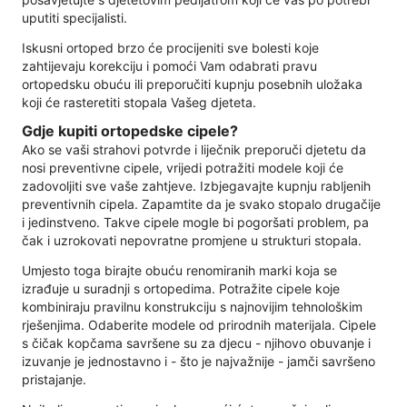
uputiti specijalisti.
Iskusni ortoped brzo će procijeniti sve bolesti koje
zahtijevaju korekciju i pomoći Vam odabrati pravu
ortopedsku obuću ili preporučiti kupnju posebnih uložaka
koji će rasteretiti stopala Vašeg djeteta.
Gdje kupiti ortopedske cipele?
Ako se vaši strahovi potvrde i liječnik preporuči djetetu da
nosi preventivne cipele, vrijedi potražiti modele koji će
zadovoljiti sve vaše zahtjeve. Izbjegavajte kupnju rabljenih
preventivnih cipela. Zapamtite da je svako stopalo drugačije
i jedinstveno. Takve cipele mogle bi pogoršati problem, pa
čak i uzrokovati nepovratne promjene u strukturi stopala.
Umjesto toga birajte obuću renomiranih marki koja se
izrađuje u suradnji s ortopedima. Potražite cipele koje
kombiniraju pravilnu konstrukciju s najnovijim tehnološkim
rješenjima. Odaberite modele od prirodnih materijala. Cipele
s čičak kopčama savršene su za djecu - njihovo obuvanje i
izuvanje je jednostavno i - što je najvažnije - jamči savršeno
pristajanje.