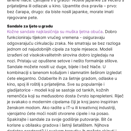
prijateljima ili odlazak u kino. Upamtite dva pravila – prvo:
bez čarapa, drugo: da biste nosili japanke, morate imati
njegovane pete.
Sandale za ljeto u gradu
Kožne sandale najklasičnija su muška ljetna obuća
. Dobro
funkcioniraju tijekom vrućeg vremena - osiguravaju
odgovarajuću cirkulaciju zraka. Ne smatraju se bez razloga
jednom od najudobnijih cipela za tople mjesece. Modeli
izrađeni od visokokvalitetnih sirovina dobro izgledaju na
nozi. Pristaju uz opuštene setove i nešto formalnije stilove.
Sandale možete nositi uz duge, bijele i bež hlače. U
kombinaciji s lanenom košuljom i slamnatim šeširom izgledat
ćete elegantno. Odaberite ih za šetnje gradom, odlaske u
kino, spoj ili roštilj s prijateljima. Sve su popularnije i
gladijatorice - modeli koji se sastoje od tankih, kožnih
remenčića koji su međusobno dosta čvrsto isprepleteni. Riječ
je svakako o modernim cipelama čiji je kroj jasno inspiriran
ženskom modom. Ako radite u IT-u ili kreativnoj industriji,
vjerojatno ćete moći nositi otvorene cipele i na posao.
Spakirajte i sandale za svoje godišnje putovanje. Bit će
korisne u obilasku gradova i šetnji šetalištem. Njihova
dodatna prednost? U svakom trenutku ih možete skinuti i