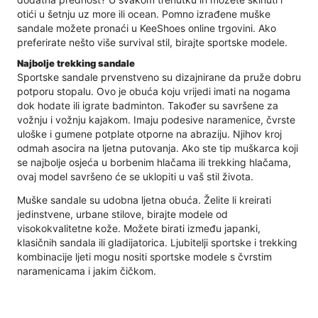
otići u šetnju uz more ili ocean. Pomno izrađene muške
sandale možete pronaći u KeeShoes online trgovini. Ako
preferirate nešto više survival stil, birajte sportske modele.
Najbolje trekking sandale
Sportske sandale prvenstveno su dizajnirane da pruže dobru
potporu stopalu. Ovo je obuća koju vrijedi imati na nogama
dok hodate ili igrate badminton. Također su savršene za
vožnju i vožnju kajakom. Imaju podesive naramenice, čvrste
uloške i gumene potplate otporne na abraziju. Njihov kroj
odmah asocira na ljetna putovanja. Ako ste tip muškarca koji
se najbolje osjeća u borbenim hlačama ili trekking hlačama,
ovaj model savršeno će se uklopiti u vaš stil života.
Muške sandale su udobna ljetna obuća. Želite li kreirati
jedinstvene, urbane stilove, birajte modele od
visokokvalitetne kože. Možete birati između japanki,
klasičnih sandala ili gladijatorica. Ljubitelji sportske i trekking
kombinacije ljeti mogu nositi sportske modele s čvrstim
naramenicama i jakim čičkom.