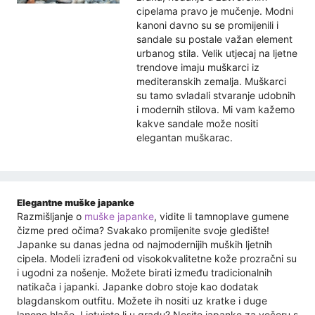
cipelama pravo je mučenje. Modni
kanoni davno su se promijenili i
sandale su postale važan element
urbanog stila. Velik utjecaj na ljetne
trendove imaju muškarci iz
mediteranskih zemalja. Muškarci
su tamo svladali stvaranje udobnih
i modernih stilova. Mi vam kažemo
kakve sandale može nositi
elegantan muškarac.
Elegantne muške japanke
Razmišljanje o
muške japanke
, vidite li tamnoplave gumene
čizme pred očima? Svakako promijenite svoje gledište!
Japanke su danas jedna od najmodernijih muških ljetnih
cipela. Modeli izrađeni od visokokvalitetne kože prozračni su
i ugodni za nošenje. Možete birati između tradicionalnih
natikača i japanki. Japanke dobro stoje kao dodatak
blagdanskom outfitu. Možete ih nositi uz kratke i duge
lanene hlače. Ljetujete li u gradu? Nosite japanke za večeru s