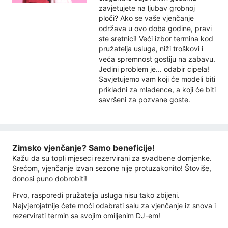
zavjetujete na ljubav grobnoj
ploči? Ako se vaše vjenčanje
održava u ovo doba godine, pravi
ste sretnici! Veći izbor termina kod
pružatelja usluga, niži troškovi i
veća spremnost gostiju na zabavu.
Jedini problem je... odabir cipela!
Savjetujemo vam koji će modeli biti
prikladni za mladence, a koji će biti
savršeni za pozvane goste.
Zimsko vjenčanje? Samo beneficije!
Kažu da su topli mjeseci rezervirani za svadbene domjenke.
Srećom, vjenčanje izvan sezone nije protuzakonito! Štoviše,
donosi puno dobrobiti!
Prvo, rasporedi pružatelja usluga nisu tako zbijeni.
Najvjerojatnije ćete moći odabrati salu za vjenčanje iz snova i
rezervirati termin sa svojim omiljenim DJ-em!