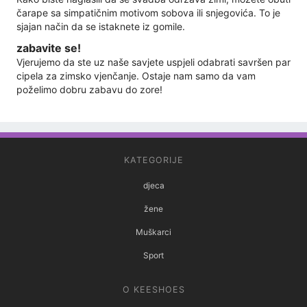
čarape sa simpatičnim motivom sobova ili snjegovića. To je
sjajan način da se istaknete iz gomile.
zabavite se!
Vjerujemo da ste uz naše savjete uspjeli odabrati savršen par
cipela za zimsko vjenčanje. Ostaje nam samo da vam
poželimo dobru zabavu do zore!
KATEGORIJE
djeca
žene
Muškarci
Sport
O KEESHOES