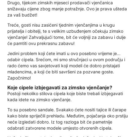
Drugo, tijekom zimskih mjeseci prodavači vjenčanica
snižavaju cijene zbog manje potražnje. Ovo je prava ušteda
za vaš budžet!
Treće, gosti nisu zasićeni tjednim vjenčanjima u krugu
prijatelja i obitelji, te s velikim uzbuđenjem očekuju zimsko
vjenčanje! Zahvaljujući tome, bit će voljniji za zabavu i dulje
će pamtiti ovu prekrasnu zabavu!
Jedini problem koji ćete imati u ovo posebno vrijeme je...
odabir cipela. Srećom, mi smo stručnjaci u ovom području i
rado ćemo vas savjetovati koji modeli će dobro pristajati
mladencima, a koji će biti savršeni za pozvane goste.
Započnimo!
Koje cipele izbjegavati za zimsko vjenčanje?
Postoji nekoliko stilova cipela koje biste trebali izbjegavati
kada idete na zimsko vjenčanje.
To su posebno sandale. Svakako ćete nositi tajice ili čarape
kako biste spriječili prehladu. Međutim, pojačanja oko prstiju
neće izgledati dobro. Iz tog razloga bit će pametnije
odabrati zatvorene modele umjesto otvorenih cipela.