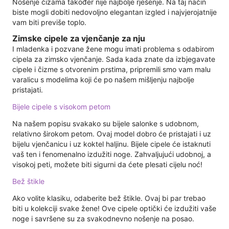
Nošenje čizama također nije najbolje rješenje. Na taj način
biste mogli dobiti nedovoljno elegantan izgled i najvjerojatnije
vam biti previše toplo.
Zimske cipele za vjenčanje za nju
I mladenka i pozvane žene mogu imati problema s odabirom
cipela za zimsko vjenčanje. Sada kada znate da izbjegavate
cipele i čizme s otvorenim prstima, pripremili smo vam malu
varalicu s modelima koji će po našem mišljenju najbolje
pristajati.
Bijele cipele s visokom petom
Na našem popisu svakako su bijele salonke s udobnom,
relativno širokom petom. Ovaj model dobro će pristajati i uz
bijelu vjenčanicu i uz koktel haljinu. Bijele cipele će istaknuti
vaš ten i fenomenalno izdužiti noge. Zahvaljujući udobnoj, a
visokoj peti, možete biti sigurni da ćete plesati cijelu noć!
Bež štikle
Ako volite klasiku, odaberite bež štikle. Ovaj bi par trebao
biti u kolekciji svake žene! Ove cipele optički će izdužiti vaše
noge i savršene su za svakodnevno nošenje na posao.