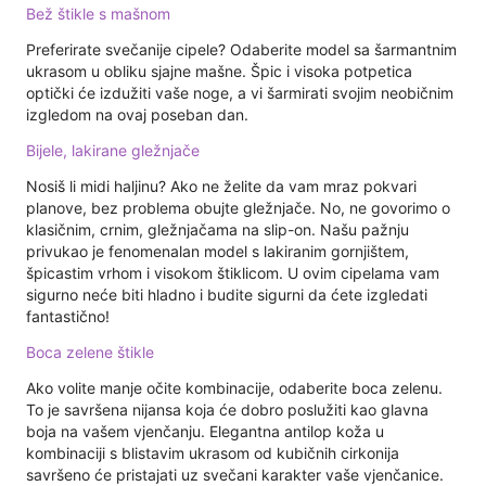
Bež štikle s mašnom
Preferirate svečanije cipele? Odaberite model sa šarmantnim
ukrasom u obliku sjajne mašne. Špic i visoka potpetica
optički će izdužiti vaše noge, a vi šarmirati svojim neobičnim
izgledom na ovaj poseban dan.
Bijele, lakirane gležnjače
Nosiš li midi haljinu? Ako ne želite da vam mraz pokvari
planove, bez problema obujte gležnjače. No, ne govorimo o
klasičnim, crnim, gležnjačama na slip-on. Našu pažnju
privukao je fenomenalan model s lakiranim gornjištem,
špicastim vrhom i visokom štiklicom. U ovim cipelama vam
sigurno neće biti hladno i budite sigurni da ćete izgledati
fantastično!
Boca zelene štikle
Ako volite manje očite kombinacije, odaberite boca zelenu.
To je savršena nijansa koja će dobro poslužiti kao glavna
boja na vašem vjenčanju. Elegantna antilop koža u
kombinaciji s blistavim ukrasom od kubičnih cirkonija
savršeno će pristajati uz svečani karakter vaše vjenčanice.