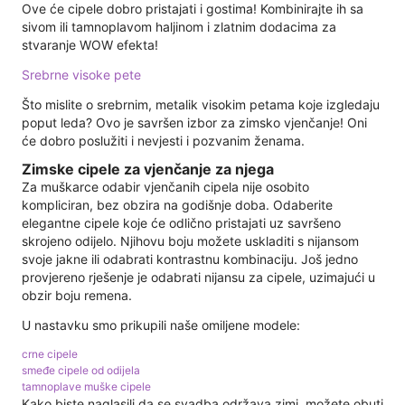
Ove će cipele dobro pristajati i gostima! Kombinirajte ih sa
sivom ili tamnoplavom haljinom i zlatnim dodacima za
stvaranje WOW efekta!
Srebrne visoke pete
Što mislite o srebrnim, metalik visokim petama koje izgledaju
poput leda? Ovo je savršen izbor za zimsko vjenčanje! Oni
će dobro poslužiti i nevjesti i pozvanim ženama.
Zimske cipele za vjenčanje za njega
Za muškarce odabir vjenčanih cipela nije osobito
kompliciran, bez obzira na godišnje doba. Odaberite
elegantne cipele koje će odlično pristajati uz savršeno
skrojeno odijelo. Njihovu boju možete uskladiti s nijansom
svoje jakne ili odabrati kontrastnu kombinaciju. Još jedno
provjereno rješenje je odabrati nijansu za cipele, uzimajući u
obzir boju remena.
U nastavku smo prikupili naše omiljene modele:
crne cipele
smeđe cipele od odijela
tamnoplave muške cipele
Kako biste naglasili da se svadba održava zimi, možete obuti