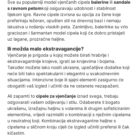
Sve su popularniji model vjenčanih cipela
balerine
ili
sandale
s ravnom petom
koji osiguravaju udobnost i stabilnost
tijekom igre. Ravne cipele izvrsna su opcija za žene koje
preferiraju ležeran, opušten stil na dnevnoj bazi i nemaju
iskustva u nošenju visokih peta. Zanimljivo, balerinke su vrlo
graciozan i šarmantan model cipela koji će dobro pristajati
uz lagane, prozračne haljine.
Ili možda malo ekstravagancije?
Vjenčanje je prigoda u kojoj možete birati hrabrije i
ekstravagantnije krojeve, igrati se krojevima i bojama.
Također možete lako nositi ukrasne, upečatljive dodatke koji
neće biti tako spektakularni i elegantni u svakodnevnim
situacijama. Intenzivne boje ili sjajni elementi zasigurno će
obogatiti vaš izgled i učiniti da ne ostanete nezapaženi.
Ali zapamti to
cipele za vjenčanje
iznad svega, trebaju
odgovarati vašem odijevanju i stilu. Odaberete li bogato
ukrašenu, izražajnu haljinu s volanima ili drugim sofisticiranim
elementima, vrijedi razmisliti o kombinaciji s nježnim cipelama
u neutralnoj boji. Kombinacija ekstravagantne haljine s
cipelama u sličnom kroju cijeli će izgled učiniti prefensi ili čak
kičastim.