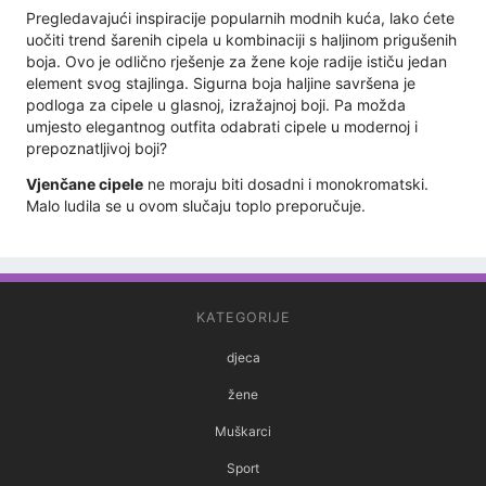
Pregledavajući inspiracije popularnih modnih kuća, lako ćete
uočiti trend šarenih cipela u kombinaciji s haljinom prigušenih
boja. Ovo je odlično rješenje za žene koje radije ističu jedan
element svog stajlinga. Sigurna boja haljine savršena je
podloga za cipele u glasnoj, izražajnoj boji. Pa možda
umjesto elegantnog outfita odabrati cipele u modernoj i
prepoznatljivoj boji?
Vjenčane cipele
ne moraju biti dosadni i monokromatski.
Malo ludila se u ovom slučaju toplo preporučuje.
KATEGORIJE
djeca
žene
Muškarci
Sport