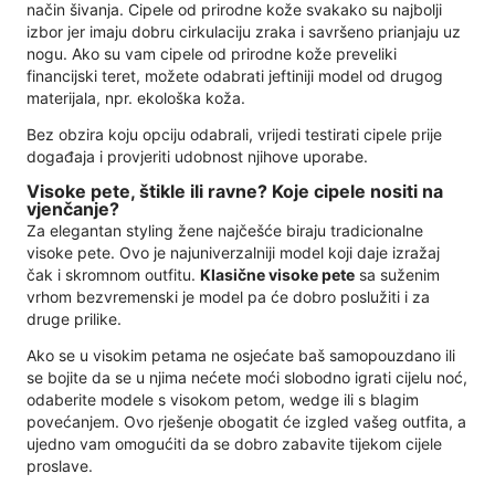
način šivanja. Cipele od prirodne kože svakako su najbolji
izbor jer imaju dobru cirkulaciju zraka i savršeno prianjaju uz
nogu. Ako su vam cipele od prirodne kože preveliki
financijski teret, možete odabrati jeftiniji model od drugog
materijala, npr. ekološka koža.
Bez obzira koju opciju odabrali, vrijedi testirati cipele prije
događaja i provjeriti udobnost njihove uporabe.
Visoke pete, štikle ili ravne? Koje cipele nositi na
vjenčanje?
Za elegantan styling žene najčešće biraju tradicionalne
visoke pete. Ovo je najuniverzalniji model koji daje izražaj
čak i skromnom outfitu.
Klasične visoke pete
sa suženim
vrhom bezvremenski je model pa će dobro poslužiti i za
druge prilike.
Ako se u visokim petama ne osjećate baš samopouzdano ili
se bojite da se u njima nećete moći slobodno igrati cijelu noć,
odaberite modele s visokom petom, wedge ili s blagim
povećanjem. Ovo rješenje obogatit će izgled vašeg outfita, a
ujedno vam omogućiti da se dobro zabavite tijekom cijele
proslave.