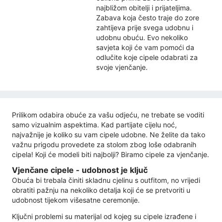
najbližom obitelji i prijateljima.
Zabava koja često traje do zore
zahtijeva prije svega udobnu i
udobnu obuću. Evo nekoliko
savjeta koji će vam pomoći da
odlučite koje cipele odabrati za
svoje vjenčanje.
Prilikom odabira obuće za vašu odjeću, ne trebate se voditi
samo vizualnim aspektima. Kad partijate cijelu noć,
najvažnije je koliko su vam cipele udobne. Ne želite da tako
važnu prigodu provedete za stolom zbog loše odabranih
cipela! Koji će modeli biti najbolji? Biramo cipele za vjenčanje.
Vjenčane cipele - udobnost je ključ
Obuća bi trebala činiti skladnu cjelinu s outfitom, no vrijedi
obratiti pažnju na nekoliko detalja koji će se pretvoriti u
udobnost tijekom višesatne ceremonije.
Ključni problemi su materijal od kojeg su cipele izrađene i