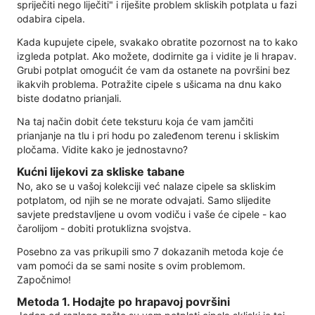
spriječiti nego liječiti" i riješite problem skliskih potplata u fazi
odabira cipela.
Kada kupujete cipele, svakako obratite pozornost na to kako
izgleda potplat. Ako možete, dodirnite ga i vidite je li hrapav.
Grubi potplat omogućit će vam da ostanete na površini bez
ikakvih problema. Potražite cipele s ušicama na dnu kako
biste dodatno prianjali.
Na taj način dobit ćete teksturu koja će vam jamčiti
prianjanje na tlu i pri hodu po zaleđenom terenu i skliskim
pločama. Vidite kako je jednostavno?
Kućni lijekovi za skliske tabane
No, ako se u vašoj kolekciji već nalaze cipele sa skliskim
potplatom, od njih se ne morate odvajati. Samo slijedite
savjete predstavljene u ovom vodiču i vaše će cipele - kao
čarolijom - dobiti protuklizna svojstva.
Posebno za vas prikupili smo 7 dokazanih metoda koje će
vam pomoći da se sami nosite s ovim problemom.
Započnimo!
Metoda 1. Hodajte po hrapavoj površini