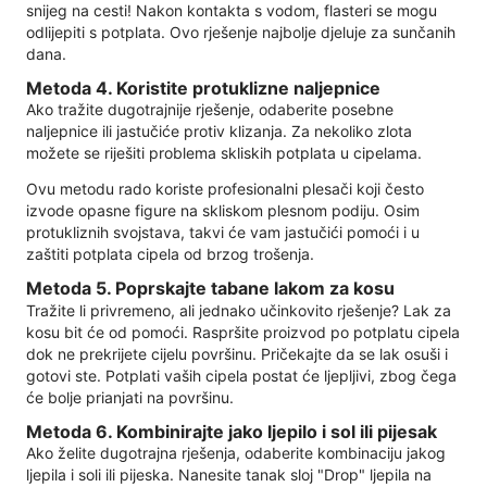
snijeg na cesti! Nakon kontakta s vodom, flasteri se mogu
odlijepiti s potplata. Ovo rješenje najbolje djeluje za sunčanih
dana.
Metoda 4. Koristite protuklizne naljepnice
Ako tražite dugotrajnije rješenje, odaberite posebne
naljepnice ili jastučiće protiv klizanja. Za nekoliko zlota
možete se riješiti problema skliskih potplata u cipelama.
Ovu metodu rado koriste profesionalni plesači koji često
izvode opasne figure na skliskom plesnom podiju. Osim
protukliznih svojstava, takvi će vam jastučići pomoći i u
zaštiti potplata cipela od brzog trošenja.
Metoda 5. Poprskajte tabane lakom za kosu
Tražite li privremeno, ali jednako učinkovito rješenje? Lak za
kosu bit će od pomoći. Raspršite proizvod po potplatu cipela
dok ne prekrijete cijelu površinu. Pričekajte da se lak osuši i
gotovi ste. Potplati vaših cipela postat će ljepljivi, zbog čega
će bolje prianjati na površinu.
Metoda 6. Kombinirajte jako ljepilo i sol ili pijesak
Ako želite dugotrajna rješenja, odaberite kombinaciju jakog
ljepila i soli ili pijeska. Nanesite tanak sloj "Drop" ljepila na