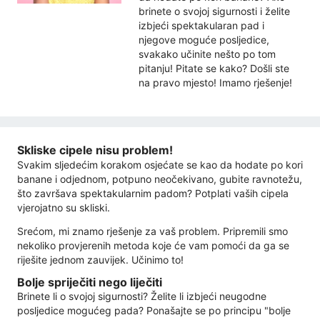
brinete o svojoj sigurnosti i želite
izbjeći spektakularan pad i
njegove moguće posljedice,
svakako učinite nešto po tom
pitanju! Pitate se kako? Došli ste
na pravo mjesto! Imamo rješenje!
Skliske cipele nisu problem!
Svakim sljedećim korakom osjećate se kao da hodate po kori
banane i odjednom, potpuno neočekivano, gubite ravnotežu,
što završava spektakularnim padom? Potplati vaših cipela
vjerojatno su skliski.
Srećom, mi znamo rješenje za vaš problem. Pripremili smo
nekoliko provjerenih metoda koje će vam pomoći da ga se
riješite jednom zauvijek. Učinimo to!
Bolje spriječiti nego liječiti
Brinete li o svojoj sigurnosti? Želite li izbjeći neugodne
posljedice mogućeg pada? Ponašajte se po principu "bolje