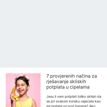
7 provjerenih načina za
rješavanje skliskih
potplata u cipelama
Jesu li vam potplati toliko skliski da
se pri svakom koraku osjećate kao
da hodate po kori banane? Ako