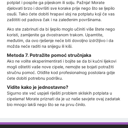
potplat i pospite ga pijeskom ili solju. Pažnja! Morate
djelovati brzo i dovršiti sve korake prije nego što se ljepilo
osuši. Tako ćete dobiti hrapavi sloj na potplatu koji će vas
zaštititi od padova čak i na zaleđenim površinama.
Ako ste zabrinuti da bi ljepilo moglo učiniti više štete nego
koristi, zamijenite ga dvostranom trakom. Upamtite,
međutim, da ovo rješenje neće biti dovoljno izdržljivo i da
možda neće raditi na snijegu ili kiši.
Metoda 7. Potražite pomoć stručnjaka
Ako ne volite eksperimentirati i bojite se da bi kućni lijekovi
mogli oštetiti vaše nove cipele, nemojte se bojati potražiti
stručnu pomoć. Otiđite kod profesionalnog postolara gdje
ćete dobiti potrebnu podršku.
Vidite kako je jednostavno?
Sigurno ste već uspjeli riješiti problem skliskih potplata u
cipelama! Morate priznati da je uz naše savjete ovaj zadatak
bio mnogo lakši nego što se na prvu činilo.