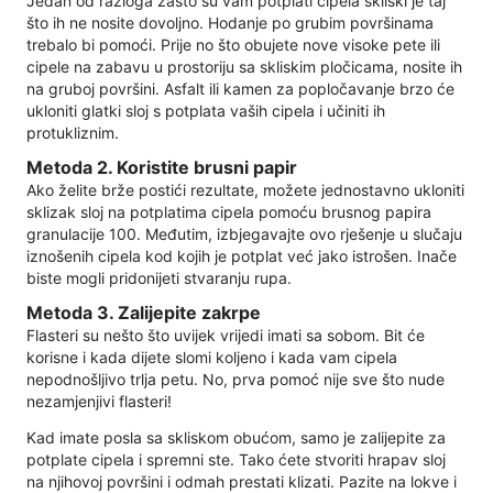
Jedan od razloga zašto su vam potplati cipela skliski je taj
što ih ne nosite dovoljno. Hodanje po grubim površinama
trebalo bi pomoći. Prije no što obujete nove visoke pete ili
cipele na zabavu u prostoriju sa skliskim pločicama, nosite ih
na gruboj površini. Asfalt ili kamen za popločavanje brzo će
ukloniti glatki sloj s potplata vaših cipela i učiniti ih
protukliznim.
Metoda 2. Koristite brusni papir
Ako želite brže postići rezultate, možete jednostavno ukloniti
sklizak sloj na potplatima cipela pomoću brusnog papira
granulacije 100. Međutim, izbjegavajte ovo rješenje u slučaju
iznošenih cipela kod kojih je potplat već jako istrošen. Inače
biste mogli pridonijeti stvaranju rupa.
Metoda 3. Zalijepite zakrpe
Flasteri su nešto što uvijek vrijedi imati sa sobom. Bit će
korisne i kada dijete slomi koljeno i kada vam cipela
nepodnošljivo trlja petu. No, prva pomoć nije sve što nude
nezamjenjivi flasteri!
Kad imate posla sa skliskom obućom, samo je zalijepite za
potplate cipela i spremni ste. Tako ćete stvoriti hrapav sloj
na njihovoj površini i odmah prestati klizati. Pazite na lokve i