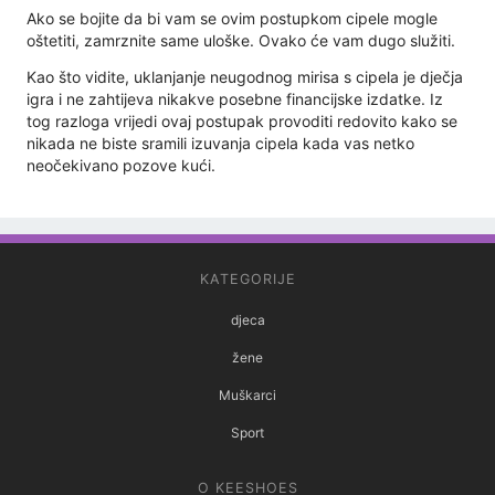
Ako se bojite da bi vam se ovim postupkom cipele mogle
oštetiti, zamrznite same uloške. Ovako će vam dugo služiti.
Kao što vidite, uklanjanje neugodnog mirisa s cipela je dječja
igra i ne zahtijeva nikakve posebne financijske izdatke. Iz
tog razloga vrijedi ovaj postupak provoditi redovito kako se
nikada ne biste sramili izuvanja cipela kada vas netko
neočekivano pozove kući.
KATEGORIJE
djeca
žene
Muškarci
Sport
O KEESHOES