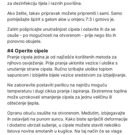
za dezinfekciju tijela i raznih površina.
Ako želite, takav pripravak možete pripremiti i sami. Samo
pomiješajte špirit s gelom aloe u omjeru 7:3 i gotovo je.
Zatim pošpricajte unutrašnjost cipela i ostavite ih da se
osuše - po mogućnosti na otvorenom - prije nego što ih
ponovno obujete.
#4 Operite cipele
Pranje cipela jedna je od najčešće korištenih metoda za
njihovo osvježenje. Prije pranja uklonite vezice i uloške s
unutarnje strane cipela. Ručno izribajte uloške toplom
sapunicom i izbijelite bijele vezice sredstvom za izbjeljivanje.
Ne zaboravite postaviti perilicu na najnižu moguću
temperaturu i dugi ciklus pranja i ispiranja. Ekstremna toplina
može uzrokovati smanjenje cipela za jednu veličinu ili
oštećenje ljepila.
Opranu obuću osušite na otvorenom. Međutim, izbjegavajte
ih ostavljati na punom suncu. Kako biste spriječili deformacije
i dodatno ubrzali sušenje, u cipele možete staviti nekoliko
listova novina smotanih u kuglice. Na taj način će se vlaga