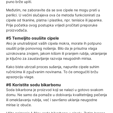
puno brže upiti.
Međutim, ne zaboravite da se sve cipele ne mogu prati u
perilici. U većini slučajeva ova će metoda funkcionirati za
cipele od tkanine, platna i plastike, npr. tenisice ili japanke.
Prije početka ovog postupka vrijedi pročitati preporuke
proizvođača.
#5 Temeljito osušite cipele
Ako je unutrašnjost vaših cipela mokra, morate ih potpuno
osušiti prije ponovnog nošenja. Bilo da je prisutna vlaga
uzrokovana znojem, jakom kišom ili pranjem rublja, uklanjanje
je ključno za zaustavljanje razvoja neugodnih mirisa.
Kako biste ubrzali proces sušenja, napunite cipele suhim
ručnicima ili zgužvanim novinama. To će omogućiti bržu
apsorpciju vlage.
#6 Koristite sodu bikarbonu
Soda bikarbona je proizvod koji se nalazi u gotovo svakom
domu. Ne samo da pomaže u dobivanju kvalitetnijeg pečenja
ili omekšavanju rublja, već i savršeno uklanja neugodne
mirise iz obuće.