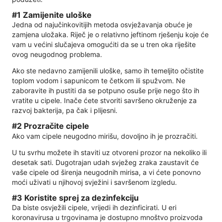
#1 Zamijenite uloške
Jedna od najučinkovitijih metoda osvježavanja obuće je
zamjena uložaka. Riječ je o relativno jeftinom rješenju koje će
vam u većini slučajeva omogućiti da se u tren oka riješite
ovog neugodnog problema.
Ako ste nedavno zamijenili uloške, samo ih temeljito očistite
toplom vodom i sapunicom te četkom ili spužvom. Ne
zaboravite ih pustiti da se potpuno osuše prije nego što ih
vratite u cipele. Inače ćete stvoriti savršeno okruženje za
razvoj bakterija, pa čak i plijesni.
#2 Prozračite cipele
Ako vam cipele neugodno mirišu, dovoljno ih je prozračiti.
U tu svrhu možete ih staviti uz otvoreni prozor na nekoliko ili
desetak sati. Dugotrajan udah svježeg zraka zaustavit će
vaše cipele od širenja neugodnih mirisa, a vi ćete ponovno
moći uživati ​​u njihovoj svježini i savršenom izgledu.
#3 Koristite sprej za dezinfekciju
Da biste osvježili cipele, vrijedi ih dezinficirati. U eri
koronavirusa u trgovinama je dostupno mnoštvo proizvoda