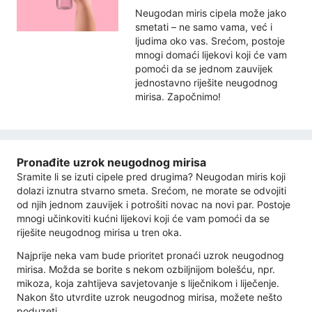
Neugodan miris cipela može jako
smetati – ne samo vama, već i
ljudima oko vas. Srećom, postoje
mnogi domaći lijekovi koji će vam
pomoći da se jednom zauvijek
jednostavno riješite neugodnog
mirisa. Započnimo!
Pronađite uzrok neugodnog mirisa
Sramite li se izuti cipele pred drugima? Neugodan miris koji
dolazi iznutra stvarno smeta. Srećom, ne morate se odvojiti
od njih jednom zauvijek i potrošiti novac na novi par. Postoje
mnogi učinkoviti kućni lijekovi koji će vam pomoći da se
riješite neugodnog mirisa u tren oka.
Najprije neka vam bude prioritet pronaći uzrok neugodnog
mirisa. Možda se borite s nekom ozbiljnijom bolešću, npr.
mikoza, koja zahtijeva savjetovanje s liječnikom i liječenje.
Nakon što utvrdite uzrok neugodnog mirisa, možete nešto
poduzeti.