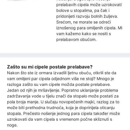
prelabavih cipela može uzrokovati
bolove u stopalima, pa čak i
pridonijeti razvoju bolnih žuljeva.
Srećom, ne morate se odreći
iznošenog para omiljenih cipela. Mi
vam kažemo kako se nositi s
prelabavom obućom.
Zašto su mi cipele postale prelabave?
Nakon što ste iz ormara izvadili ljetnu obuću, otkrili ste da
vam omiljeni par cipela odjednom više ne stoji? Mnogo je
razloga zašto su vam cipele možda postale prelabave.
Jedan od njih je mršavljenje. Popratno uklanjanje problema
zadržavanja vode u tijelu znači da stopalo može postati za
pola broja manje. U slučaju novopečenih majki, razlog za to
može biti prethodna trudnoća, koja je doprinijela oticanju
stopala. Prečesto nošenje jednog para cipela također može
uzrokovati da vam cipela s vremenom počne skliznuti s
noge.