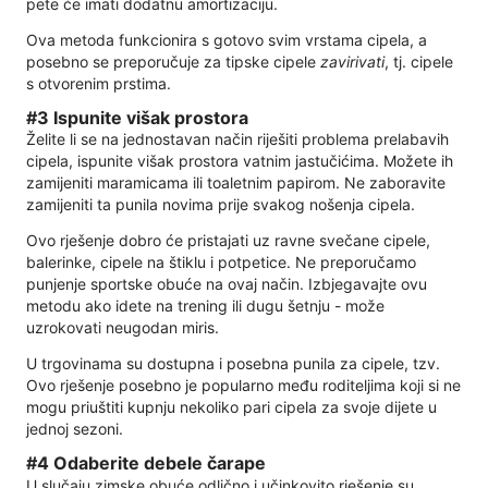
pete će imati dodatnu amortizaciju.
Ova metoda funkcionira s gotovo svim vrstama cipela, a
posebno se preporučuje za tipske cipele
zavirivati
, tj. cipele
s otvorenim prstima.
#3 Ispunite višak prostora
Želite li se na jednostavan način riješiti problema prelabavih
cipela, ispunite višak prostora vatnim jastučićima. Možete ih
zamijeniti maramicama ili toaletnim papirom. Ne zaboravite
zamijeniti ta punila novima prije svakog nošenja cipela.
Ovo rješenje dobro će pristajati uz ravne svečane cipele,
balerinke, cipele na štiklu i potpetice. Ne preporučamo
punjenje sportske obuće na ovaj način. Izbjegavajte ovu
metodu ako idete na trening ili dugu šetnju - može
uzrokovati neugodan miris.
U trgovinama su dostupna i posebna punila za cipele, tzv.
Ovo rješenje posebno je popularno među roditeljima koji si ne
mogu priuštiti kupnju nekoliko pari cipela za svoje dijete u
jednoj sezoni.
#4 Odaberite debele čarape
U slučaju zimske obuće odlično i učinkovito rješenje su