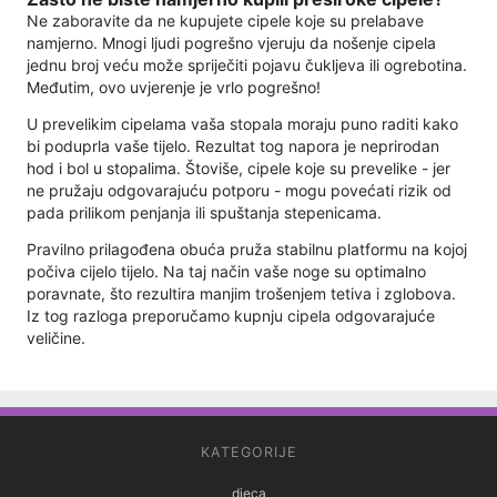
Ne zaboravite da ne kupujete cipele koje su prelabave
namjerno. Mnogi ljudi pogrešno vjeruju da nošenje cipela
jednu broj veću može spriječiti pojavu čukljeva ili ogrebotina.
Međutim, ovo uvjerenje je vrlo pogrešno!
U prevelikim cipelama vaša stopala moraju puno raditi kako
bi poduprla vaše tijelo. Rezultat tog napora je neprirodan
hod i bol u stopalima. Štoviše, cipele koje su prevelike - jer
ne pružaju odgovarajuću potporu - mogu povećati rizik od
pada prilikom penjanja ili spuštanja stepenicama.
Pravilno prilagođena obuća pruža stabilnu platformu na kojoj
počiva cijelo tijelo. Na taj način vaše noge su optimalno
poravnate, što rezultira manjim trošenjem tetiva i zglobova.
Iz tog razloga preporučamo kupnju cipela odgovarajuće
veličine.
KATEGORIJE
djeca