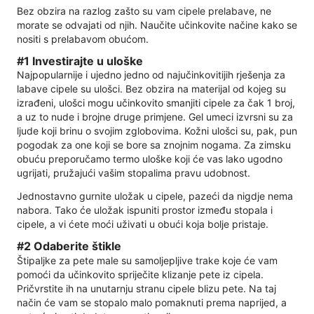
Bez obzira na razlog zašto su vam cipele prelabave, ne
morate se odvajati od njih. Naučite učinkovite načine kako se
nositi s prelabavom obućom.
#1 Investirajte u uloške
Najpopularnije i ujedno jedno od najučinkovitijih rješenja za
labave cipele su ulošci. Bez obzira na materijal od kojeg su
izrađeni, ulošci mogu učinkovito smanjiti cipele za čak 1 broj,
a uz to nude i brojne druge primjene. Gel umeci izvrsni su za
ljude koji brinu o svojim zglobovima. Kožni ulošci su, pak, pun
pogodak za one koji se bore sa znojnim nogama. Za zimsku
obuću preporučamo termo uloške koji će vas lako ugodno
ugrijati, pružajući vašim stopalima pravu udobnost.
Jednostavno gurnite uložak u cipele, pazeći da nigdje nema
nabora. Tako će uložak ispuniti prostor između stopala i
cipele, a vi ćete moći uživati ​​u obući koja bolje pristaje.
#2 Odaberite štikle
Štipaljke za pete male su samoljepljive trake koje će vam
pomoći da učinkovito spriječite klizanje pete iz cipela.
Pričvrstite ih na unutarnju stranu cipele blizu pete. Na taj
način će vam se stopalo malo pomaknuti prema naprijed, a