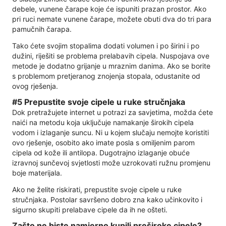
debele, vunene čarape koje će ispuniti prazan prostor. Ako
pri ruci nemate vunene čarape, možete obuti dva do tri para
pamučnih čarapa.
Tako ćete svojim stopalima dodati volumen i po širini i po
dužini, riješiti se problema prelabavih cipela. Nuspojava ove
metode je dodatno grijanje u mraznim danima. Ako se borite
s problemom pretjeranog znojenja stopala, odustanite od
ovog rješenja.
#5 Prepustite svoje cipele u ruke stručnjaka
Dok pretražujete internet u potrazi za savjetima, možda ćete
naići na metodu koja uključuje namakanje širokih cipela
vodom i izlaganje suncu. Ni u kojem slučaju nemojte koristiti
ovo rješenje, osobito ako imate posla s omiljenim parom
cipela od kože ili antilopa. Dugotrajno izlaganje obuće
izravnoj sunčevoj svjetlosti može uzrokovati ružnu promjenu
boje materijala.
Ako ne želite riskirati, prepustite svoje cipele u ruke
stručnjaka. Postolar savršeno dobro zna kako učinkovito i
sigurno skupiti prelabave cipele da ih ne ošteti.
Zašto ne biste namjerno kupili preširoke cipele?