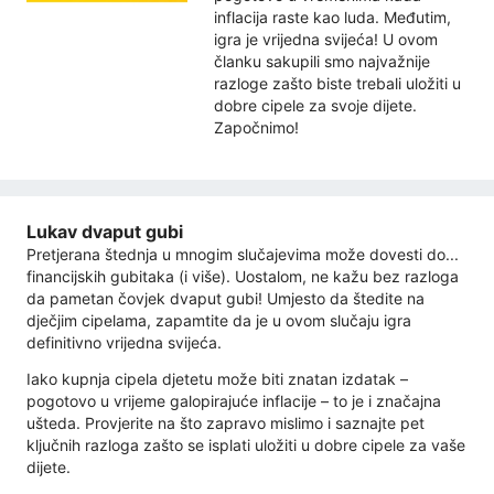
inflacija raste kao luda. Međutim,
igra je vrijedna svijeća! U ovom
članku sakupili smo najvažnije
razloge zašto biste trebali uložiti u
dobre cipele za svoje dijete.
Započnimo!
Lukav dvaput gubi
Pretjerana štednja u mnogim slučajevima može dovesti do...
financijskih gubitaka (i više). Uostalom, ne kažu bez razloga
da pametan čovjek dvaput gubi! Umjesto da štedite na
dječjim cipelama, zapamtite da je u ovom slučaju igra
definitivno vrijedna svijeća.
Iako kupnja cipela djetetu može biti znatan izdatak –
pogotovo u vrijeme galopirajuće inflacije – to je i značajna
ušteda. Provjerite na što zapravo mislimo i saznajte pet
ključnih razloga zašto se isplati uložiti u dobre cipele za vaše
dijete.