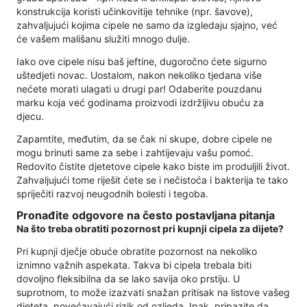
konstrukcija koristi učinkovitije tehnike (npr. šavove),
zahvaljujući kojima cipele ne samo da izgledaju sjajno, već
će vašem mališanu služiti mnogo dulje.
Iako ove cipele nisu baš jeftine, dugoročno ćete sigurno
uštedjeti novac. Uostalom, nakon nekoliko tjedana više
nećete morati ulagati u drugi par! Odaberite pouzdanu
marku koja već godinama proizvodi izdržljivu obuću za
djecu.
Zapamtite, međutim, da se čak ni skupe, dobre cipele ne
mogu brinuti same za sebe i zahtijevaju vašu pomoć.
Redovito čistite djetetove cipele kako biste im produljili život.
Zahvaljujući tome riješit ćete se i nečistoća i bakterija te tako
spriječiti razvoj neugodnih bolesti i tegoba.
Pronađite odgovore na često postavljana pitanja
Na što treba obratiti pozornost pri kupnji cipela za dijete?
Pri kupnji dječje obuće obratite pozornost na nekoliko
iznimno važnih aspekata. Takva bi cipela trebala biti
dovoljno fleksibilna da se lako savija oko prstiju. U
suprotnom, to može izazvati snažan pritisak na listove vašeg
djeteta, povećavajući rizik od ozljeda. Ipak, pripazite da