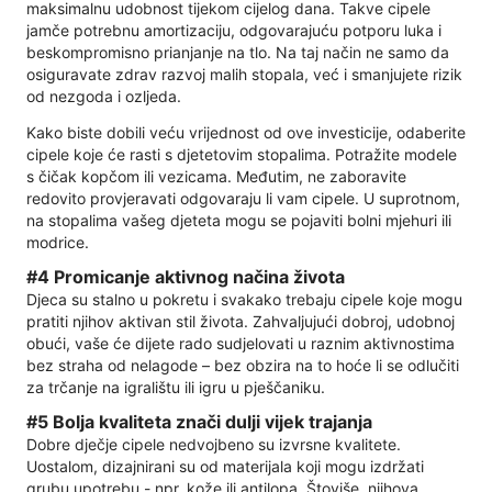
maksimalnu udobnost tijekom cijelog dana. Takve cipele
jamče potrebnu amortizaciju, odgovarajuću potporu luka i
beskompromisno prianjanje na tlo. Na taj način ne samo da
osiguravate zdrav razvoj malih stopala, već i smanjujete rizik
od nezgoda i ozljeda.
Kako biste dobili veću vrijednost od ove investicije, odaberite
cipele koje će rasti s djetetovim stopalima. Potražite modele
s čičak kopčom ili vezicama. Međutim, ne zaboravite
redovito provjeravati odgovaraju li vam cipele. U suprotnom,
na stopalima vašeg djeteta mogu se pojaviti bolni mjehuri ili
modrice.
#4 Promicanje aktivnog načina života
Djeca su stalno u pokretu i svakako trebaju cipele koje mogu
pratiti njihov aktivan stil života. Zahvaljujući dobroj, udobnoj
obući, vaše će dijete rado sudjelovati u raznim aktivnostima
bez straha od nelagode – bez obzira na to hoće li se odlučiti
za trčanje na igralištu ili igru ​​u pješčaniku.
#5 Bolja kvaliteta znači dulji vijek trajanja
Dobre dječje cipele nedvojbeno su izvrsne kvalitete.
Uostalom, dizajnirani su od materijala koji mogu izdržati
grubu upotrebu - npr. kože ili antilopa. Štoviše, njihova