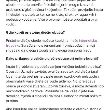
cipele ne budu previše fleksibilne jer bi mogle izazvati
probleme s gležnjevima i koljenima. Također provjerite imate
li fleksibilne potplate koji se ne kližu, širok, okrugao vrh i
podesivo kopčanje. Više o ovome možete pročitati u
ovaj
vodič
.
Gdje kupiti pristojnu dječju obuću?
Pristojne dječje cipele možete kupiti na:
našu internetsku
trgovinu
. Surađujemo s renomiranim proizvođačima koji
shvaćaju da dječja stopala zahtijevaju posebnu njegu.
Kako prilagoditi veličinu dječje obuće pri online kupnji?
Imate li problema s podešavanjem veličine bebinih cipelica?
Opustiti! Uz naše savjete, ovaj će zadatak biti dječja igra!
Upamtite da pretijesne cipele mogu uzrokovati nelagodu i
obeshrabriti vaše dijete da bude aktivno. No, prelabava
obuća pridonosi stvaranju bolnih žuljeva, a može dovesti i do
nekontroliranih padova. Pobrinite se da vaše dijete ima
dovoljno mjesta u cipelici i da može slobodno micati nožnim
prstima.
Ako kupujete online, jednostavno ocrtajte djetetovo stopalo