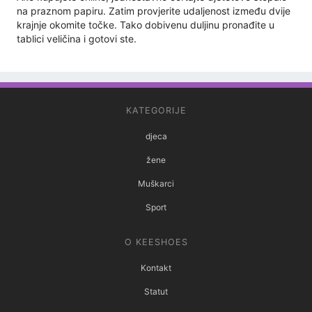
na praznom papiru. Zatim provjerite udaljenost između dvije
krajnje okomite točke. Tako dobivenu duljinu pronađite u
tablici veličina i gotovi ste.
KATEGORIJE
djeca
žene
Muškarci
Sport
O KEESHOES
Kontakt
Statut