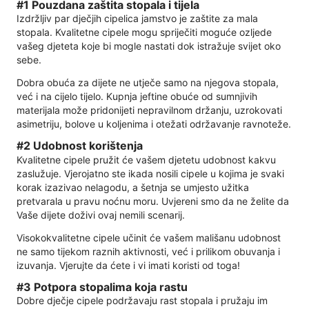
#1 Pouzdana zaštita stopala i tijela
Izdržljiv par dječjih cipelica jamstvo je zaštite za mala
stopala. Kvalitetne cipele mogu spriječiti moguće ozljede
vašeg djeteta koje bi mogle nastati dok istražuje svijet oko
sebe.
Dobra obuća za dijete ne utječe samo na njegova stopala,
već i na cijelo tijelo. Kupnja jeftine obuće od sumnjivih
materijala može pridonijeti nepravilnom držanju, uzrokovati
asimetriju, bolove u koljenima i otežati održavanje ravnoteže.
#2 Udobnost korištenja
Kvalitetne cipele pružit će vašem djetetu udobnost kakvu
zaslužuje. Vjerojatno ste ikada nosili cipele u kojima je svaki
korak izazivao nelagodu, a šetnja se umjesto užitka
pretvarala u pravu noćnu moru. Uvjereni smo da ne želite da
Vaše dijete doživi ovaj nemili scenarij.
Visokokvalitetne cipele učinit će vašem mališanu udobnost
ne samo tijekom raznih aktivnosti, već i prilikom obuvanja i
izuvanja. Vjerujte da ćete i vi imati koristi od toga!
#3 Potpora stopalima koja rastu
Dobre dječje cipele podržavaju rast stopala i pružaju im