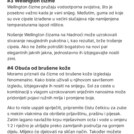
#3 Wellington čizme
Wellington čizme pružaju vodootporna svojstva, što je
posebno važno kada je vani snijeg. Međutim, guma od koje
su ove cipele izrađene u većini slučajeva nije namijenjena
temperaturama ispod ništice.
Nošenje Wellington čizama na hladnoći može uzrokovati
stvaranje neuglednih pukotina i, kao rezultat, brže trošenje
cipela. Ako ne želite potrošiti bogatstvo na novi par
elegantnih jaknih jakna, jednostavno ih izbjegavajte nositi
zimi.
#4 Obuća od brušene kože
Moramo priznati da čizme od brušene kože izgledaju
fenomenalno. Kako biste uživali u njihovom savršenom
izgledu, izbjegavajte ih nositi na snijegu. Sol za ceste u
kombinaciji s vlagom uzrokovanom snježnim nanosima može
pridonijeti pojavi ružnih mrlja i promjene boje.
Ako to niste uspjeli spriječiti, pripremite čistu četkicu za zube
s mekim vlaknima da obrišete prljavštinu, prašinu i pijesak.
Zatim lagano navlažite krpu mješavinom octa i vode u omjeru
1:2 i nježno je utrljajte preko zamrljanih područja na gornjem
dijelu. Mlijeko će djelovati na sličan način. Također možete