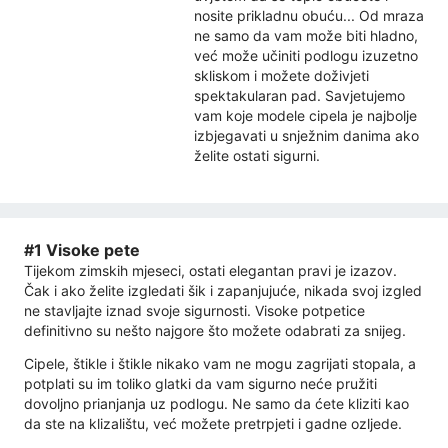
nosite prikladnu obuću... Od mraza
ne samo da vam može biti hladno,
već može učiniti podlogu izuzetno
skliskom i možete doživjeti
spektakularan pad. Savjetujemo
vam koje modele cipela je najbolje
izbjegavati u snježnim danima ako
želite ostati sigurni.
#1 Visoke pete
Tijekom zimskih mjeseci, ostati elegantan pravi je izazov.
Čak i ako želite izgledati šik i zapanjujuće, nikada svoj izgled
ne stavljajte iznad svoje sigurnosti. Visoke potpetice
definitivno su nešto najgore što možete odabrati za snijeg.
Cipele, štikle i štikle nikako vam ne mogu zagrijati stopala, a
potplati su im toliko glatki da vam sigurno neće pružiti
dovoljno prianjanja uz podlogu. Ne samo da ćete kliziti kao
da ste na klizalištu, već možete pretrpjeti i gadne ozljede.