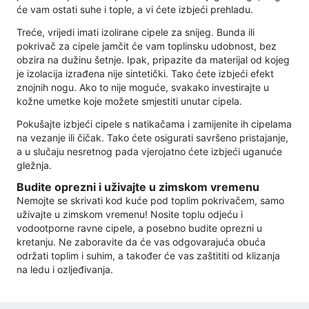
će vam ostati suhe i tople, a vi ćete izbjeći prehladu.
Treće, vrijedi imati izolirane cipele za snijeg. Bunda ili
pokrivač za cipele jamčit će vam toplinsku udobnost, bez
obzira na dužinu šetnje. Ipak, pripazite da materijal od kojeg
je izolacija izrađena nije sintetički. Tako ćete izbjeći efekt
znojnih nogu. Ako to nije moguće, svakako investirajte u
kožne umetke koje možete smjestiti unutar cipela.
Pokušajte izbjeći cipele s natikačama i zamijenite ih cipelama
na vezanje ili čičak. Tako ćete osigurati savršeno pristajanje,
a u slučaju nesretnog pada vjerojatno ćete izbjeći uganuće
gležnja.
Budite oprezni i uživajte u zimskom vremenu
Nemojte se skrivati ​​kod kuće pod toplim pokrivačem, samo
uživajte u zimskom vremenu! Nosite toplu odjeću i
vodootporne ravne cipele, a posebno budite oprezni u
kretanju. Ne zaboravite da će vas odgovarajuća obuća
održati toplim i suhim, a također će vas zaštititi od klizanja
na ledu i ozljeđivanja.