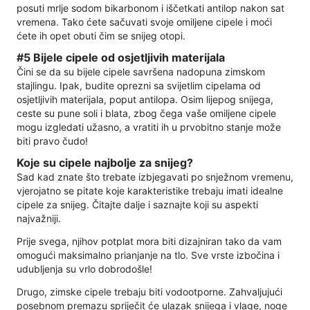
posuti mrlje sodom bikarbonom i iščetkati antilop nakon sat
vremena. Tako ćete sačuvati svoje omiljene cipele i moći
ćete ih opet obuti čim se snijeg otopi.
#5 Bijele cipele od osjetljivih materijala
Čini se da su bijele cipele savršena nadopuna zimskom
stajlingu. Ipak, budite oprezni sa svijetlim cipelama od
osjetljivih materijala, poput antilopa. Osim lijepog snijega,
ceste su pune soli i blata, zbog čega vaše omiljene cipele
mogu izgledati užasno, a vratiti ih u prvobitno stanje može
biti pravo čudo!
Koje su cipele najbolje za snijeg?
Sad kad znate što trebate izbjegavati po snježnom vremenu,
vjerojatno se pitate koje karakteristike trebaju imati idealne
cipele za snijeg. Čitajte dalje i saznajte koji su aspekti
najvažniji.
Prije svega, njihov potplat mora biti dizajniran tako da vam
omogući maksimalno prianjanje na tlo. Sve vrste izbočina i
udubljenja su vrlo dobrodošle!
Drugo, zimske cipele trebaju biti vodootporne. Zahvaljujući
posebnom premazu spriječit će ulazak snijega i vlage, noge