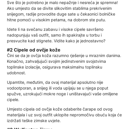
Sve što je potrebno je malo nepažnje i nesreća je spremna!
Ako umjesto da se divite slikovitim stablima prekrivenim
snijegom, radije provodite duge sate u čekaonici bolničke
hitne pomoći u visokim petama, na dobrom ste putu.
Idete li na svečanu zabavu i visoke cipele savršeno
nadopunjuju vaš outfit, samo ih spakirajte u torbu i
presvucite kad stignete. Vidite kako je jednostavno?
#2 Cipele od ovčje kože
Čini se da je ovčja koža razumno rješenje u mraznim danima.
Konačno, zahvaljujući svojim jedinstvenim svojstvima
toplinske izolacije, osigurava maksimalnu toplinsku
udobnost.
Upamtite, međutim, da ovaj materijal apsolutno nije
vodootporan, a snijeg ili voda upijaju se u njega poput
spužve, uzrokujući mokre noge i uništavajući vaše omiljene
cipele.
Umjesto cipela od ovčje kože odaberite čarape od ovog
materijala i uz svoj outfit uklopite nepromočivu obuću koja će
izdržati teške zimske uvjete.