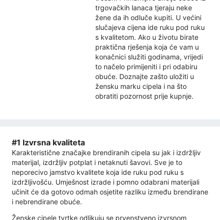
trgovačkih lanaca tjeraju neke
žene da ih odluče kupiti. U većini
slučajeva cijena ide ruku pod ruku
s kvalitetom. Ako u životu birate
praktična rješenja koja će vam u
konačnici služiti godinama, vrijedi
to načelo primijeniti i pri odabiru
obuće. Doznajte zašto uložiti u
žensku marku cipela i na što
obratiti pozornost prije kupnje.
#1 Izvrsna kvaliteta
Karakteristične značajke brendiranih cipela su jak i izdržljiv
materijal, izdržljiv potplat i netaknuti šavovi. Sve je to
neporecivo jamstvo kvalitete koja ide ruku pod ruku s
izdržljivošću. Umješnost izrade i pomno odabrani materijali
učinit će da gotovo odmah osjetite razliku između brendirane
i nebrendirane obuće.
Ženske cipele tvrtke odlikuju se prvenstveno izvrsnom