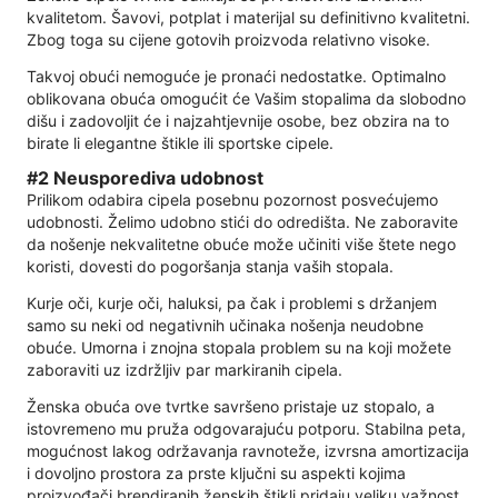
kvalitetom. Šavovi, potplat i materijal su definitivno kvalitetni.
Zbog toga su cijene gotovih proizvoda relativno visoke.
Takvoj obući nemoguće je pronaći nedostatke. Optimalno
oblikovana obuća omogućit će Vašim stopalima da slobodno
dišu i zadovoljit će i najzahtjevnije osobe, bez obzira na to
birate li elegantne štikle ili sportske cipele.
#2 Neusporediva udobnost
Prilikom odabira cipela posebnu pozornost posvećujemo
udobnosti. Želimo udobno stići do odredišta. Ne zaboravite
da nošenje nekvalitetne obuće može učiniti više štete nego
koristi, dovesti do pogoršanja stanja vaših stopala.
Kurje oči, kurje oči, haluksi, pa čak i problemi s držanjem
samo su neki od negativnih učinaka nošenja neudobne
obuće. Umorna i znojna stopala problem su na koji možete
zaboraviti uz izdržljiv par markiranih cipela.
Ženska obuća ove tvrtke savršeno pristaje uz stopalo, a
istovremeno mu pruža odgovarajuću potporu. Stabilna peta,
mogućnost lakog održavanja ravnoteže, izvrsna amortizacija
i dovoljno prostora za prste ključni su aspekti kojima
proizvođači brendiranih ženskih štikli pridaju veliku važnost.