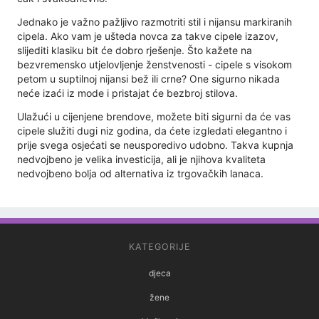
Jednako je važno pažljivo razmotriti stil i nijansu markiranih
cipela. Ako vam je ušteda novca za takve cipele izazov,
slijediti klasiku bit će dobro rješenje. Što kažete na
bezvremensko utjelovljenje ženstvenosti - cipele s visokom
petom u suptilnoj nijansi bež ili crne? One sigurno nikada
neće izaći iz mode i pristajat će bezbroj stilova.
Ulažući u cijenjene brendove, možete biti sigurni da će vas
cipele služiti dugi niz godina, da ćete izgledati elegantno i
prije svega osjećati se neusporedivo udobno. Takva kupnja
nedvojbeno je velika investicija, ali je njihova kvaliteta
nedvojbeno bolja od alternativa iz trgovačkih lanaca.
KATEGORIJE
djeca
žene