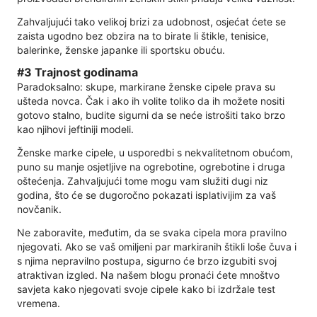
Zahvaljujući tako velikoj brizi za udobnost, osjećat ćete se
zaista ugodno bez obzira na to birate li štikle, tenisice,
balerinke, ženske japanke ili sportsku obuću.
#3 Trajnost godinama
Paradoksalno: skupe, markirane ženske cipele prava su
ušteda novca. Čak i ako ih volite toliko da ih možete nositi
gotovo stalno, budite sigurni da se neće istrošiti tako brzo
kao njihovi jeftiniji modeli.
Ženske marke cipele, u usporedbi s nekvalitetnom obućom,
puno su manje osjetljive na ogrebotine, ogrebotine i druga
oštećenja. Zahvaljujući tome mogu vam služiti dugi niz
godina, što će se dugoročno pokazati isplativijim za vaš
novčanik.
Ne zaboravite, međutim, da se svaka cipela mora pravilno
njegovati. Ako se vaš omiljeni par markiranih štikli loše čuva i
s njima nepravilno postupa, sigurno će brzo izgubiti svoj
atraktivan izgled. Na našem blogu pronaći ćete mnoštvo
savjeta kako njegovati svoje cipele kako bi izdržale test
vremena.