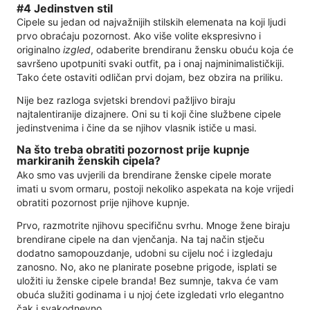
#4 Jedinstven stil
Cipele su jedan od najvažnijih stilskih elemenata na koji ljudi
prvo obraćaju pozornost. Ako više volite ekspresivno i
originalno
izgled
, odaberite brendiranu žensku obuću koja će
savršeno upotpuniti svaki outfit, pa i onaj najminimalističkiji.
Tako ćete ostaviti odličan prvi dojam, bez obzira na priliku.
Nije bez razloga svjetski brendovi pažljivo biraju
najtalentiranije dizajnere. Oni su ti koji čine službene cipele
jedinstvenima i čine da se njihov vlasnik ističe u masi.
Na što treba obratiti pozornost prije kupnje
markiranih ženskih cipela?
Ako smo vas uvjerili da brendirane ženske cipele morate
imati u svom ormaru, postoji nekoliko aspekata na koje vrijedi
obratiti pozornost prije njihove kupnje.
Prvo, razmotrite njihovu specifičnu svrhu. Mnoge žene biraju
brendirane cipele na dan vjenčanja. Na taj način stječu
dodatno samopouzdanje, udobni su cijelu noć i izgledaju
zanosno. No, ako ne planirate posebne prigode, isplati se
uložiti iu ženske cipele branda! Bez sumnje, takva će vam
obuća služiti godinama i u njoj ćete izgledati vrlo elegantno
čak i svakodnevno.