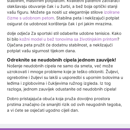
stabilnim, masivnim potplatom. Kvalitetni patentni zatvarači
olakšavaju obuvanje čak i u žurbi, a bež boja optički stanji
vašu figuru. Možete ga nositi uz elegantnije stilove
izolirane
čizme s udobnom petom
. Stabilna peta i neklizajući potplat
osigurat će udobnost korištenja čak i pri jakim mrazima.
dolje
odjeća
Za sportski stil odaberite udobne tenisice. Kako
bi bilo
kožni model u bež tonovima sa životinjskim printom
?
Ojačana peta pružit će dodatnu stabilnost, a neklizajući
potplat vašu sigurnost tijekom dana.
Odreknite se neudobnih cipela jednom zauvijek!
Nošenje neudobnih cipela ne samo da smeta, već može
uzrokovati i mnoge probleme koje je teško otkloniti. Žuljevi,
ogrebotine i žuljevi su lakši u usporedbi s upornim bolovima u
leđima i zglobovima i čukljevima ružnog izgleda. Iz tog
razloga, jednom zauvijek odustanite od neudobnih cipela!
Dobro pristajajuća obuća koja pruža dovoljno prostora
prstima značajno će smanjiti rizik od ovih neugodnih tegoba,
a vi ćete se osjećati ugodno cijeli dan.