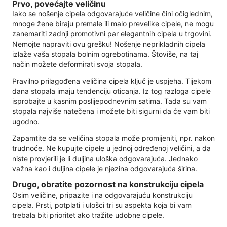
Prvo, povećajte veličinu
Iako se nošenje cipela odgovarajuće veličine čini očiglednim,
mnoge žene biraju premale ili malo prevelike cipele, ne mogu
zanemariti zadnji promotivni par elegantnih cipela u trgovini.
Nemojte napraviti ovu grešku! Nošenje neprikladnih cipela
izlaže vaša stopala bolnim ogrebotinama. Štoviše, na taj
način možete deformirati svoja stopala.
Pravilno prilagođena veličina cipela ključ je uspjeha. Tijekom
dana stopala imaju tendenciju oticanja. Iz tog razloga cipele
isprobajte u kasnim poslijepodnevnim satima. Tada su vam
stopala najviše natečena i možete biti sigurni da će vam biti
ugodno.
Zapamtite da se veličina stopala može promijeniti, npr. nakon
trudnoće. Ne kupujte cipele u jednoj određenoj veličini, a da
niste provjerili je li duljina uloška odgovarajuća. Jednako
važna kao i duljina cipele je njezina odgovarajuća širina.
Drugo, obratite pozornost na konstrukciju cipela
Osim veličine, pripazite i na odgovarajuću konstrukciju
cipela. Prsti, potplati i ulošci tri su aspekta koja bi vam
trebala biti prioritet ako tražite udobne cipele.