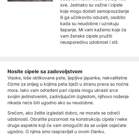
sve. Jednako su važne i cipele
koje mogu dodati samopouzdanje
ili ga učinkovito oduzeti, osobito
kada su neudobne i uzrokuju
šepanje. Mi vam kažemo koje će
vam ženske cipele pružiti
neusporedivu udobnost i stil.
Nosite cipele sa zadovoljstvom
Visoke, loše oblikovane pete, ljepljive japanke, nekvalitetne
čizme za snijeg u kojima peta bježi u stranu prava su noćna
mora. Iako vam određeni pari cipela mogu ukrasti srce
svojim jedinstvenim, zadivljujućim izgledom, njihovo nošenje
nikada neće biti ugodno ako su neudobne.
Srećom, ako želite izgledati dobro, ne morate se odreći
udobnosti. Obratite pozornost na konstrukciju cipela i neke
druge aspekte koji će vam omogućiti da se uvijek osjećate
ugodno. O njima smo raspravljali u ovom članku.