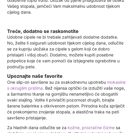
odaberite toplu vunu. Uložak od pjene prilagođava se obliku
Vašeg stopala, jamčeći Vam maksimalnu udobnost tijekom
cijelog dana.
Treće, dodatno se raskomotite
Udobne cipele ne bi trebale zahtijevati dodatne dodatke.
No, želite li osigurati udobnost tijekom cijelog dana, odlučite
se za kupnju uložaka za cipele s gelom koji će dobro
pristajati i višoj obući. Dodatno, možete kupiti posebne
potpetice koje će vam pomoći da izbjegnete ogrebotine u
području pete.
Upoznajte naše favorite
One slip-on savršene su za svakodnevnu upotrebu
mokasine
s okruglim prstima
. Bež nijansa optički će izdužiti vaše noge,
a šarmantno tkanje na gornjištu nenametljivo će obogatiti
svaki stajling. Volite li privlačiti pozornost drugih, birajte
šarene balerinke s otkrivenom petom. Prirodna koža spriječit
će prekomjerno znojenje stopala, a elastična traka na peti
savršeno pristajanje.
Za hladnih dana odlučite se za
kožne, prozračne čizme
sa