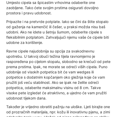
Umjesto cipela sa špicastim vrhovima odaberite one
zaobljene. Tako ćete svojim prstima osigurati dovoljno
prostora i pravu udobnost.
Pripazite i na pretvrde potplate. Iako se čini da štite stopalo
od gaženja na kamenčić ili češer, u praksi možda nisu baš
udobni. Ako ne idete u šetnju šumom, odaberite cipele s
fleksibilnim potplatom. Zahvaljujući njemu vaše će cipele biti
udobne za korištenje.
Ravne cipele najudobnija su opcija za svakodnevnu
upotrebu. U takvoj obući težina tijela ravnomjerno je
raspoređena po cijelom stopalu, slobodno se krećući od pete
prema prstima. Ipak, ne morate se odreći viših cipela. Puno
udobnije od visokih potpetica bit će vam wedges ili
potpetice s dodatnim kopčanjem oko gležnja koje će vam
pružiti još veću stabilnost. Ako se ipak ne želite odreći
potpetica, odaberite maksimalnu visinu od 8 cm. Takve
visoke pete izgledat će atraktivno, a ujedno će vam pružiti
udobnost tijekom dana.
Također je vrijedno obratiti pažnju na uloške. Ljeti birajte one
od prozračnih materijala, npr. kožu ili inovativnu pjenu, a zimi