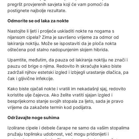
pregršt provjerenih savjeta koji će vam pomoći da
postignete najbolje rezultate.
Odmorite se od laka za nokte
Nastojite li ljeti i proljeće uskladiti nokte na nogama s
nijansom cipela? Zima je savršeno vrijeme za odmor od
lakiranja noktiju. Može se ispostaviti da je ploča nokta
oštećena pod stalno nadopunjenim slojem hibrida.
Upamtite, međutim, da pauza od lakiranja noktiju ne znači i
pauzu od brige o njima. Redovito ih skraćujte kako biste
zadržali njihov estetski izgled i izbjegli urastanje dlačica, pa
čak i gljivične infekcije.
Kako biste ojačali nokte i vratili im nekadašnji sjaj, redovito
koristite ulje čajevca. Ako želite vratiti sjajan izgled i
besprijekorno stanje svojih stopala za ljeto, sada je pravo
vrijeme da zakažete termin kod podijatra.
Održavajte noge suhima
Izolirane cipele i debele čarape ne samo da vašim stopalima
pružaju toplinsku udobnost, već mogu pridonijeti i