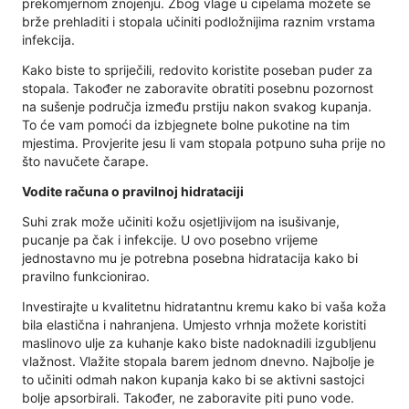
prekomjernom znojenju. Zbog vlage u cipelama možete se
brže prehladiti i stopala učiniti podložnijima raznim vrstama
infekcija.
Kako biste to spriječili, redovito koristite poseban puder za
stopala. Također ne zaboravite obratiti posebnu pozornost
na sušenje područja između prstiju nakon svakog kupanja.
To će vam pomoći da izbjegnete bolne pukotine na tim
mjestima. Provjerite jesu li vam stopala potpuno suha prije no
što navučete čarape.
Vodite računa o pravilnoj hidrataciji
Suhi zrak može učiniti kožu osjetljivijom na isušivanje,
pucanje pa čak i infekcije. U ovo posebno vrijeme
jednostavno mu je potrebna posebna hidratacija kako bi
pravilno funkcionirao.
Investirajte u kvalitetnu hidratantnu kremu kako bi vaša koža
bila elastična i nahranjena. Umjesto vrhnja možete koristiti
maslinovo ulje za kuhanje kako biste nadoknadili izgubljenu
vlažnost. Vlažite stopala barem jednom dnevno. Najbolje je
to učiniti odmah nakon kupanja kako bi se aktivni sastojci
bolje apsorbirali. Također, ne zaboravite piti puno vode.