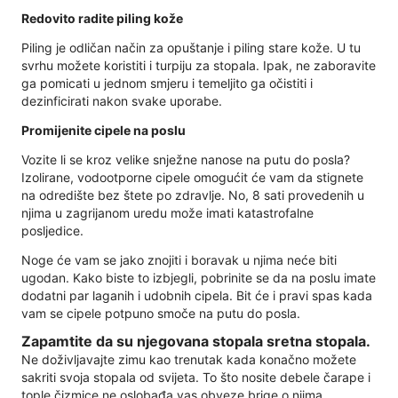
Redovito radite piling kože
Piling je odličan način za opuštanje i piling stare kože. U tu
svrhu možete koristiti i turpiju za stopala. Ipak, ne zaboravite
ga pomicati u jednom smjeru i temeljito ga očistiti i
dezinficirati nakon svake uporabe.
Promijenite cipele na poslu
Vozite li se kroz velike snježne nanose na putu do posla?
Izolirane, vodootporne cipele omogućit će vam da stignete
na odredište bez štete po zdravlje. No, 8 sati provedenih u
njima u zagrijanom uredu može imati katastrofalne
posljedice.
Noge će vam se jako znojiti i boravak u njima neće biti
ugodan. Kako biste to izbjegli, pobrinite se da na poslu imate
dodatni par laganih i udobnih cipela. Bit će i pravi spas kada
vam se cipele potpuno smoče na putu do posla.
Zapamtite da su njegovana stopala sretna stopala.
Ne doživljavajte zimu kao trenutak kada konačno možete
sakriti svoja stopala od svijeta. To što nosite debele čarape i
tople čizmice ne oslobađa vas obveze brige o njima.