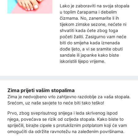
Lako je zaboraviti na svoja stopala
u toplim čarapama i debelim
čizmama. No, zanemarite li ih
tijekom zimske sezone, nećete ni
shvatiti kada ćete zbog toga
početi žaliti. Zasigurno vam neće
biti do smijeha kada iznenada
dođe ljeto, a vi se sramite obuti
sandale ili japanke kako biste
iskoristili lijepo vrijeme.
Zima prijeti vašim stopalima
Zima je nedvojbeno vrlo zahtjevno razdoblje za vaša stopala.
Srećom, uz naše savjete to neće biti tako teško!
Prvo, zbog sveprisutnog snijega i leda skrivenog ispod
njega, povećava se rizik od ozljeda stopala. Kako biste to
spriječili, birajte cipele s protukliznim potplatom koji će vam
omogućiti da održite ravnotežu na zaleđenim površinama.