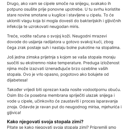
Drugo, ako vam se cipele smoče na snijegu, svakako ih
potpuno osušite prije ponovne upotrebe. U tu svrhu koristite
stare novine smotane u kuglice i stavljene u cipelu. To će
ukloniti vlagu koja bi mogla dovesti do bakterijskih i gljivičnih
infekcija te uzrokovati neugodan miris.
Treće, vodite računa o svojoj koži. Neugodni mrazevi
dovode do usijanja radijatora u gotovo svakoj kući, zbog
čega zrak postaje suh i nastaju bolne pukotine na stopalima.
Još jedna zimska prijetnja s kojom se vaša stopala moraju
suočiti su ekstremno niske temperature. Preduga izloženost
njima može izazvati iznenađujuće brzo ozebline vaših
stopala. Ovo je vrlo opasno, pogotovo ako bolujete od
dijabetesa!
Također vrijedi biti oprezan kada nosite vodootpornu obuću.
Osim što će posebna membrana spriječiti ulazak snijega i
vode u cipele, učinkovito će zaustaviti i proces isparavanja
znoja. Odavde je ravan put do neugodnog mirisa, mjehurića i
gljivica!
Kako njegovati svoja stopala zimi?
Pitate se kako njegovati svoja stopala zimi? Pripremili smo