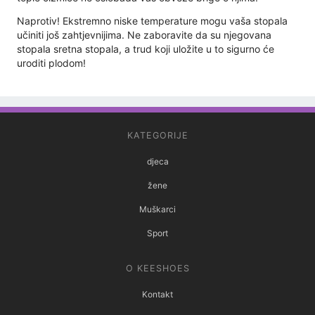
Naprotiv! Ekstremno niske temperature mogu vaša stopala
učiniti još zahtjevnijima. Ne zaboravite da su njegovana
stopala sretna stopala, a trud koji uložite u to sigurno će
uroditi plodom!
KATEGORIJE
djeca
žene
Muškarci
Sport
O KEESHOES
Kontakt