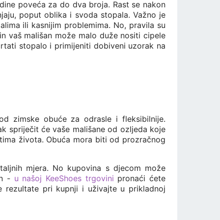
odine poveća za do dva broja. Rast se nakon
jaju, poput oblika i svoda stopala. Važno je
palima ili kasnijim problemima. No, pravila su
čin vaš mališan može malo duže nositi cipele
rtati stopalo i primijeniti dobiveni uzorak na
d zimske obuće za odrasle i fleksibilnije.
ak spriječit će vaše mališane od ozljeda koje
ktima života. Obuća mora biti od prozračnog
detaljnih mjera. No kupovina s djecom može
in -
u našoj KeeShoes trgovini
pronaći ćete
rezultate pri kupnji i uživajte u prikladnoj