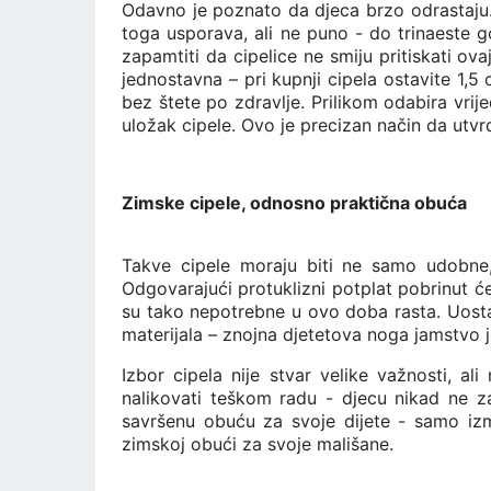
Odavno je poznato da djeca brzo odrastaju.
toga usporava, ali ne puno - do trinaeste g
zapamtiti da cipelice ne smiju pritiskati ova
jednostavna – pri kupnji cipela ostavite 1,
bez štete po zdravlje. Prilikom odabira vrije
uložak cipele. Ovo je precizan način da utv
Zimske cipele, odnosno praktična obuća
Takve cipele moraju biti ne samo udobne, 
Odgovarajući protuklizni potplat pobrinut će
su tako nepotrebne u ovo doba rasta. Uosta
materijala – znojna djetetova noga jamstvo je 
Izbor cipela nije stvar velike važnosti, 
nalikovati teškom radu - djecu nikad ne z
savršenu obuću za svoje dijete - samo izmje
zimskoj obući za svoje mališane.