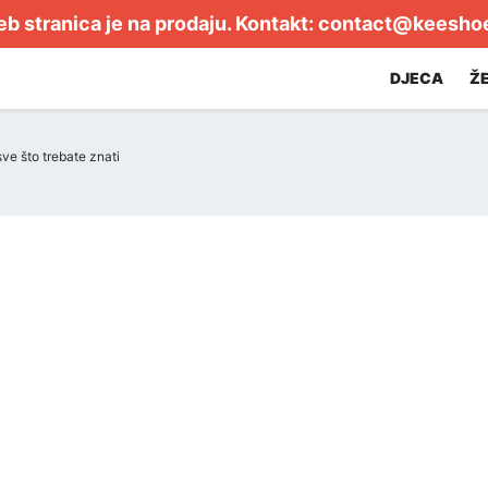
b stranica je na prodaju. Kontakt:
contact@keesho
DJECA
Ž
ve što trebate znati