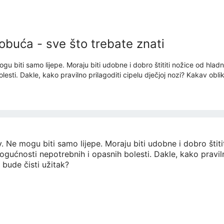
obuća - sve što trebate znati
gu biti samo lijepe. Moraju biti udobne i dobro štititi nožice od hladn
esti. Dakle, kako pravilno prilagoditi cipelu dječjoj nozi? Kakav obli
. Ne mogu biti samo lijepe. Moraju biti udobne i dobro štitit
gućnosti nepotrebnih i opasnih bolesti. Dakle, kako praviln
 bude čisti užitak?