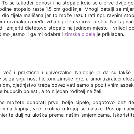
 To se također odnosi i na stopalo koje se u prve dvije g
odine stopalo raste 1,5 cm godišnje. Mnogi detalji se mijen
j dio tijela mališana jer to može rezultirati npr. ravnim sto
5 cm razmaka između vrha cipele i vrhova prstiju. Na taj na
di izmjeriti djetetovo stopalo na jednom mjestu - vrijedi oc
rdimo jesmo li ga mi odabrali
zimska cipela
je prikladan.
već i praktične i univerzalne. Najbolje je da su lakše o
 se za sigurnost tijekom zimske igre, a amortizirajući ulož
lom, djetinjstvo treba povezivati ​​samo s pozitivnim aspe
budućih bolesti, a to nijedan roditelj ne želi.
ali ne možete odabrati prve, bolje cipele, pogotovo bez 
anima kupnja, već okolina u kojoj se nalaze. Postoji nač
rite duljinu uloška prema našim smjernicama. Iskoristite 