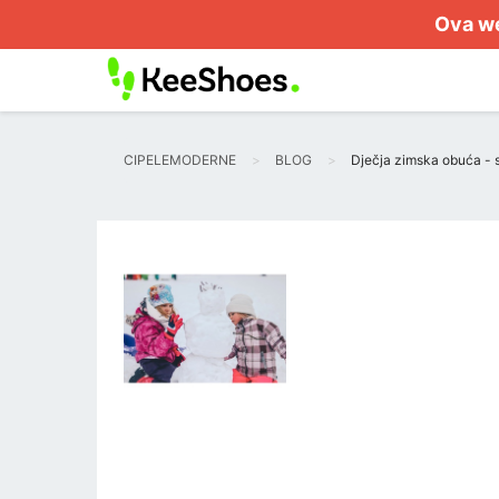
Ova we
CIPELEMODERNE
BLOG
Dječja zimska obuća - s