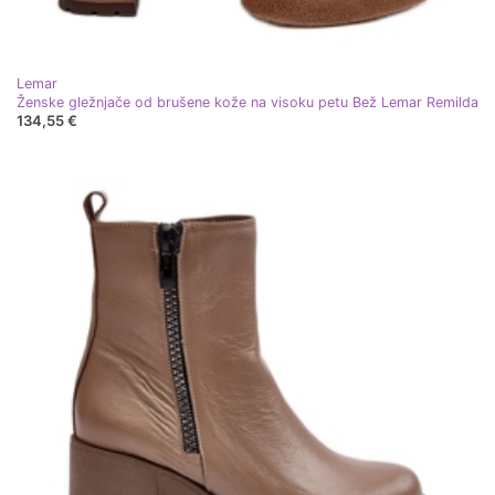
Lemar
Ženske gležnjače od brušene kože na visoku petu Bež Lemar Remilda
134,55 €