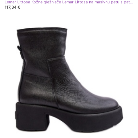
Lemar Littosa Kožne gležnjače Lemar Littosa na masivnu petu s patentnim zatvaračima smeđa
117,34 €