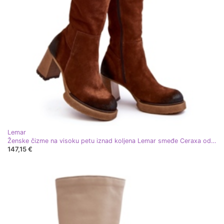
Lemar
Ženske čizme na visoku petu iznad koljena Lemar smeđe Ceraxa od brušene kože smeđa
147,15 €