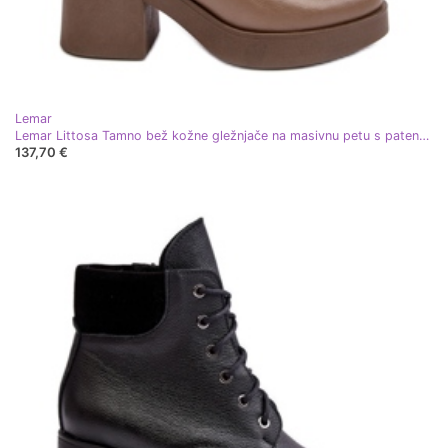
Lemar
Lemar Littosa Tamno bež kožne gležnjače na masivnu petu s patentnim zatvaračima Lemar Littosa
137,70 €