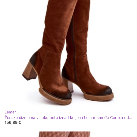
Lemar
Ženske čizme na visoku petu iznad koljena Lemar smeđe Ceraxa od brušene kože smeđa
156,89 €