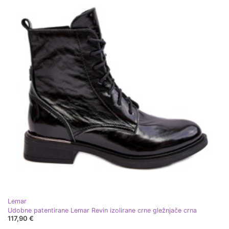
Lemar
Udobne patentirane Lemar Revin izolirane crne gležnjače crna
117,90 €