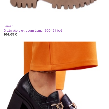
Lemar
Gležnjače s ukrasom Lemar 600451 bež
164,65 €