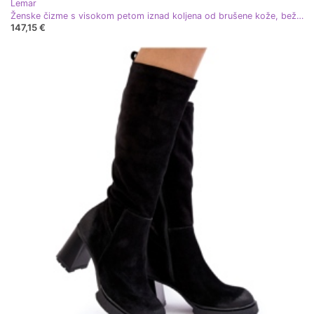
Lemar
Ženske čizme s visokom petom iznad koljena od brušene kože, bež Lemar Ceraxa
147,15 €