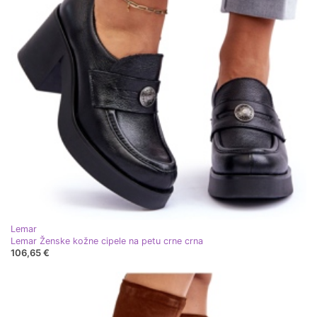
Lemar
Lemar Ženske kožne cipele na petu crne crna
106,65 €