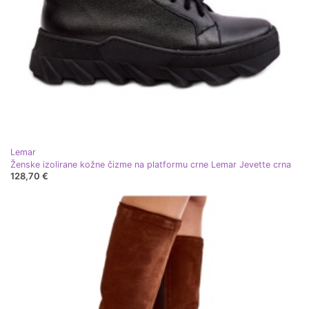
Lemar
Ženske izolirane kožne čizme na platformu crne Lemar Jevette crna
128,70 €